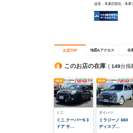
4.8
4.8
接客：
雰囲気：
地図&アクセス
在
お店TOP
このお店の在庫
(
149
台掲
NEW
NEW
ミニ
ダイハツ
ミニ クーパーS 3
ミラジーノ 660
ドア サ…
ディスプ…