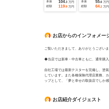
104
55
本体
本体
.3
万円
.6
万円
119
64
総額
総額
.9
万円
.2
万円
お店からのインフォメー
ご覧いただきまして、ありがとうございま
◆当店では新車・中古車ともに、通常購入
自社工場では最新テスターを完備し、塗装
しています。また各種保険代理店業務、カ
ップとして、「夢と幸せの取扱店でしか感
お店紹介ダイジェスト