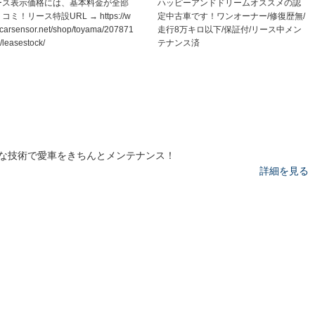
ース表示価格には、基本料金が全部
ハッピーアンドドリームオススメの認
コミ！リース特設URL → https://w
定中古車です！ワンオーナー/修復歴無/
carsensor.net/shop/toyama/207871
走行8万キロ以下/保証付/リース中メン
/leasestock/
テナンス済
な技術で愛車をきちんとメンテナンス！
詳細を見る