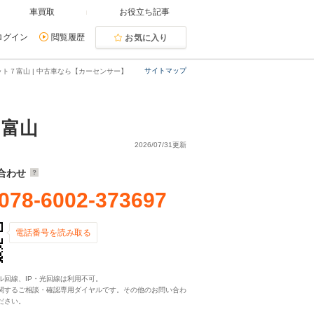
車買取
お役立ち記事
ログイン
閲覧履歴
お気に入り
サイトマップ
ト７富山 | 中古車なら【カーセンサー】
７富山
2026/07/31更新
合わせ
078-6002-373697
電話番号を読み取る
ル回線、IP・光回線は利用不可。
関するご相談・確認専用ダイヤルです。その他のお問い合わ
ださい。