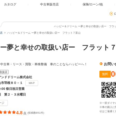
カタログ
中古車販売店
保険/ローン/他
ハッピー＆ドリーム ー夢と幸せの取扱い店ー フラッ
店
ハッピー＆ドリーム ー夢と幸せの取扱い店ー フラット７富山
ー夢と幸せの取扱い店ー フラット
お問い
車・中古車・リース・買取・車検整備 車のことならハッピーへ！
0
取扱店
無料
アンドドリーム株式会社
山市羽根８０－１
MAP
19:00 祭日祝日営業
日 第２・３水曜日
ージ
※一部ダイヤ
※車の購入に
せはご遠慮く
4.8
点
(投稿数851件)