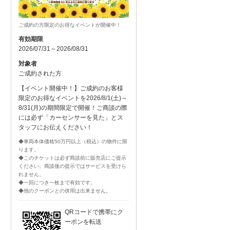
ご成約の方限定のお得なイベントが開催中！
有効期限
2026/07/31～2026/08/31
対象者
ご成約された方
【イベント開催中！】ご成約のお客様
限定のお得なイベントを2026/8/1(土)～
8/31(月)の期間限定で開催！ご商談の際
には必ず「カーセンサーを見た」とス
タッフにお伝えください！
◆車両本体価格50万円以上（税込）の物件に限
ります。
◆このチケットは必ず商談前に販売店にご提示
ください。商談後の提示ではサービスを受けら
れません。
◆一回につき一枚まで有効です。
◆他のクーポンとの併用は出来ません。
QRコードで携帯にク
ーポンを転送