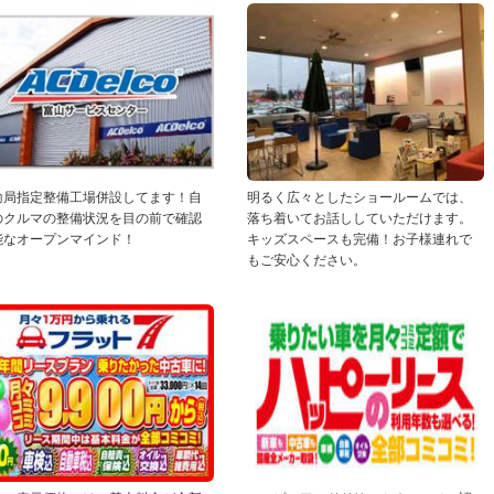
輸局指定整備工場併設してます！自
明るく広々としたショールームでは、
のクルマの整備状況を目の前で確認
落ち着いてお話ししていただけます。
能なオープンマインド！
キッズスペースも完備！お子様連れで
もご安心ください。