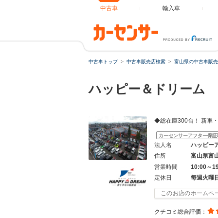
中古車
輸入車
中古車トップ
中古車販売店検索
富山県の中古車販売
ハッピー＆ドリーム 
◆総在庫300台！ 新
カーセンサーアフター保証
法人名
ハッピー
住所
富山県富
営業時間
10:00～
定休日
毎週火曜
このお店のホームペ
クチコミ総合評価：