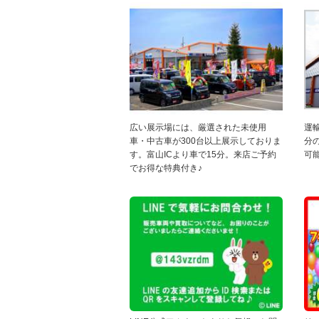
広い展示場には、厳選された未使用
運
車・中古車が300台以上展示しておりま
分
す。富山ICより車で15分。来店ご予約
可
でお得な特典付き♪