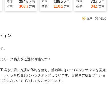
284
109
73
本体
本体
本体
.6
万円
.2
万円
.8
万円
308
118
84
総額
総額
総額
.8
万円
.2
万円
.2
万円
在庫一覧を見る
ション
す。
とリース購入をご選択可能です！
工場も併設。充実の体制を整え、整備等のお車のメンテナンスを実施
ーライフを総合的にバックアップしています。自動車の総合プロショ
じられないおもてなし」をお届けします。