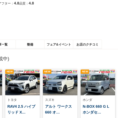
4.8
4.8
アフター：
品質：
庫一覧
整備
フェア&イベント
お店のクチコミ
載中)
NEW
NEW
NEW
トヨタ
スズキ
ホンダ
RAV4 2.5 ハイブ
アルト ワークス
N-BOX 660 G L
リッド X…
660 オ…
ホンダセ…