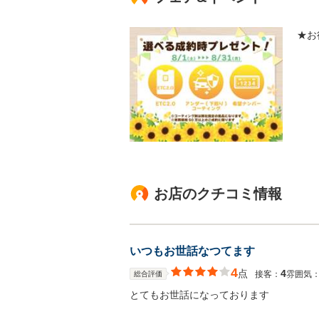
★お
お店のクチコミ情報
いつもお世話なつてます
4
点
4
接客：
雰囲気
総合評価
とてもお世話になっております