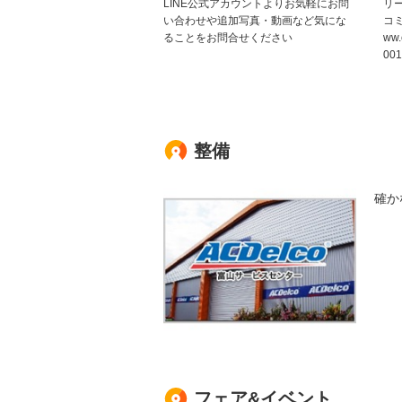
LINE公式アカウントよりお気軽にお問
リ
い合わせや追加写真・動画など気にな
コミ
ることをお問合せください
ww.
001
整備
確か
フェア&イベント