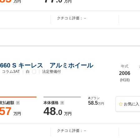
万円
万円
クチコミ評価：－
660 S キーレス アルミホイール
年式
コラム3AT
白
法定整備付
2006
(H18)
A
プラン
58.5
支払総額
本体価格
万円
お気に入
57
48
.0
万円
万円
クチコミ評価：－