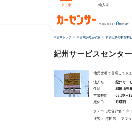
中古車
輸入車
中古車トップ
中古車販売店検索
和歌山県の中古車販
紀州サービスセンタ
地元密着で営業してき
法人名
紀州サー
住所
和歌山県
営業時間
08:30～1
定休日
月曜日
クチコミ総合評価：
-
-
接客：
雰囲気：
アフタ