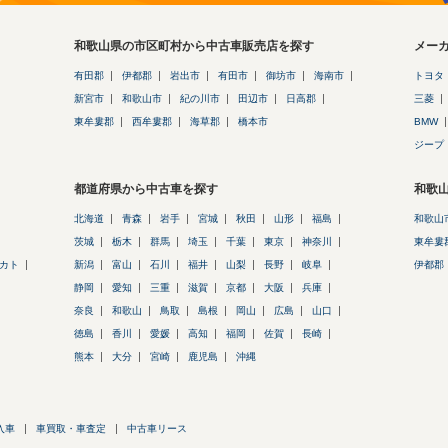
和歌山県の市区町村から中古車販売店を探す
メー
有田郡
伊都郡
岩出市
有田市
御坊市
海南市
トヨタ
新宮市
和歌山市
紀の川市
田辺市
日高郡
三菱
東牟婁郡
西牟婁郡
海草郡
橋本市
BMW
ジープ
都道府県から中古車を探す
和歌
北海道
青森
岩手
宮城
秋田
山形
福島
和歌山
茨城
栃木
群馬
埼玉
千葉
東京
神奈川
東牟婁
カト
新潟
富山
石川
福井
山梨
長野
岐阜
伊都郡
静岡
愛知
三重
滋賀
京都
大阪
兵庫
奈良
和歌山
鳥取
島根
岡山
広島
山口
徳島
香川
愛媛
高知
福岡
佐賀
長崎
熊本
大分
宮崎
鹿児島
沖縄
入車
車買取・車査定
中古車リース