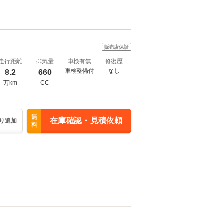
販売店保証
走行距離
排気量
車検有無
修復歴
車検整備付
なし
8.2
660
万km
CC
無
在庫確認・見積依頼
り追加
料