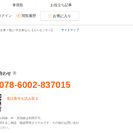
車買取
お役立ち記事
ログイン
閲覧履歴
お気に入り
サイトマップ
古車一覧) | 中古車なら【カーセンサー】
合わせ
078-6002-837015
電話番号を読み取る
ル回線、IP・光回線は利用不可。
関するご相談・確認専用ダイヤルです。その他のお問い合わ
ださい。