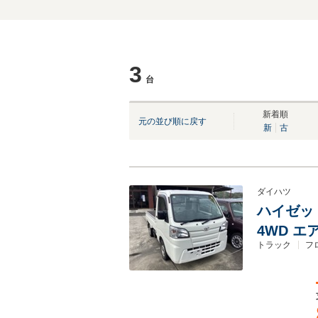
3
台
新着順
元の並び順に戻す
新
古
ダイハツ
ハイゼット
4WD 
トラック
フ