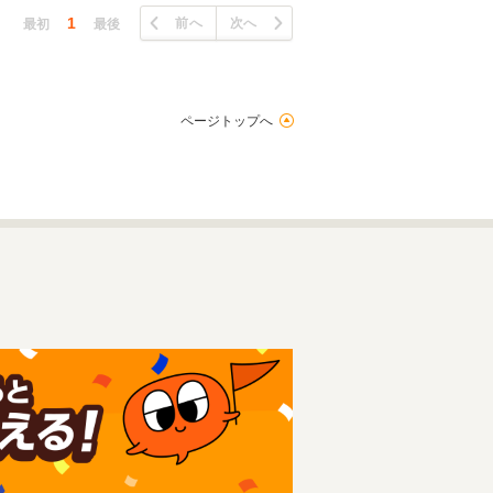
1
前へ
次へ
最初
最後
ページトップへ