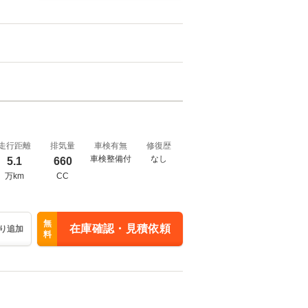
走行距離
排気量
車検有無
修復歴
車検整備付
なし
5.1
660
万km
CC
無
在庫確認・見積依頼
り追加
料