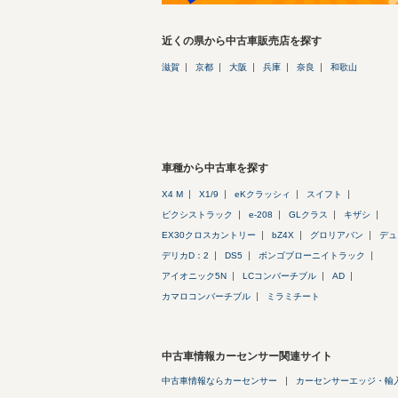
近くの県から中古車販売店を探す
滋賀
京都
大阪
兵庫
奈良
和歌山
車種から中古車を探す
X4 M
X1/9
eKクラッシィ
スイフト
ピクシストラック
e-208
GLクラス
キザシ
EX30クロスカントリー
bZ4X
グロリアバン
デュ
デリカD：2
DS5
ボンゴブローニイトラック
アイオニック5N
LCコンバーチブル
AD
カマロコンバーチブル
ミラミチート
中古車情報カーセンサー関連サイト
中古車情報ならカーセンサー
カーセンサーエッジ・輸