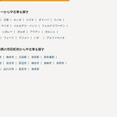
カーから中古車を探す
日産
ホンダ
スズキ
ダイハツ
スバル
マツダ
メルセデス・ベンツ
フォルクスワーゲン
シボレー
ボルボ
アウディ
ポルシェ
フォード
プジョー
いすゞ
アルファロメオ
山県の市区町村から中古車を探す
市
橋本市
日高郡
有田郡
西牟婁郡
郡
岩出市
田辺市
御坊市
海南市
有田市
紀の川市
新宮市
海草郡