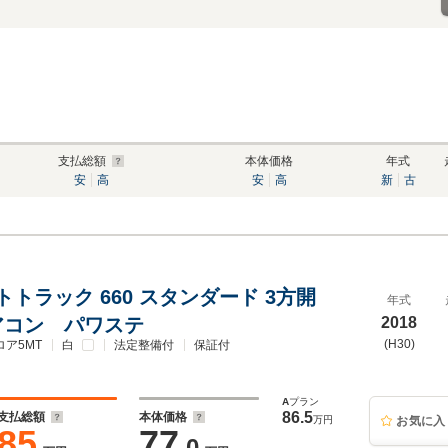
支払総額
本体価格
年式
安
高
安
高
新
古
トラック 660 スタンダード 3方開
年式
エアコン パワステ
2018
(H30)
ロア5MT
白
法定整備付
保証付
A
プラン
86.5
支払総額
本体価格
万円
お気に入
85
77
.0