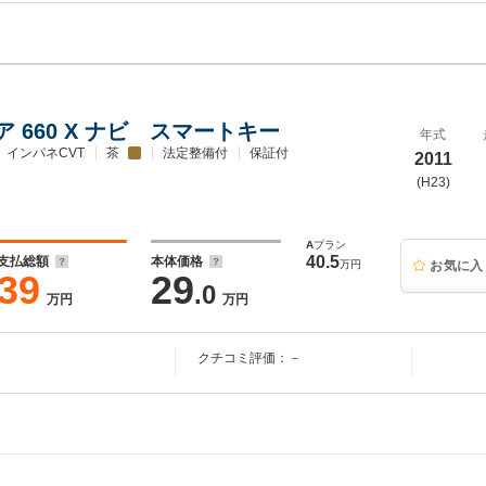
 660 X ナビ スマートキー
年式
インパネCVT
茶
法定整備付
保証付
2011
(H23)
A
プラン
40.5
支払総額
本体価格
万円
お気に入
39
29
.0
万円
万円
クチコミ評価：－