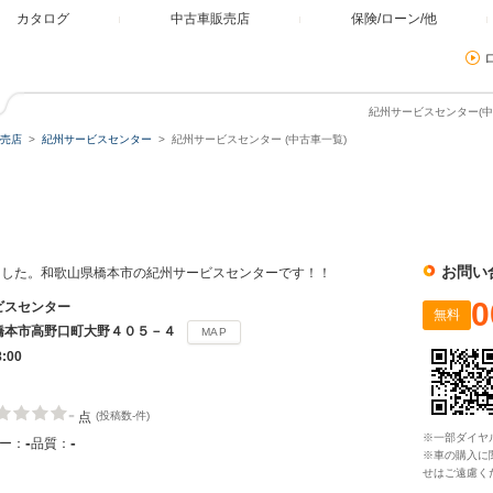
カタログ
中古車販売店
保険/ローン/他
紀州サービスセンター(中
売店
紀州サービスセンター
紀州サービスセンター (中古車一覧)
ー
お問い
ました。和歌山県橋本市の紀州サービスセンターです！！
0
ビスセンター
無料
橋本市高野口町大野４０５－４
MAP
8:00
-
点
(投稿数-件)
※一部ダイヤ
-
-
ー：
品質：
※車の購入に
せはご遠慮く