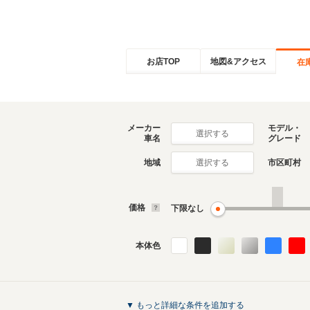
お店TOP
地図&アクセス
在
メーカー
モデル・
選択する
車名
グレード
地域
市区町村
選択する
価格
下限なし
本体色
▼ もっと詳細な条件を追加する