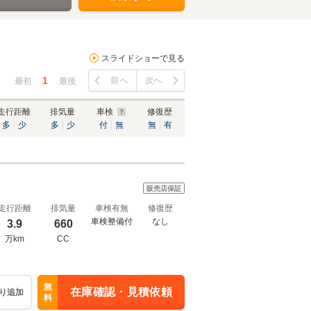
スライドショーで見る
1
前へ
次へ
最初
最後
走行距離
排気量
車検
修復歴
多
少
多
少
付
無
無
有
販売店保証
走行距離
排気量
車検有無
修復歴
車検整備付
なし
3.9
660
万km
CC
無
在庫確認・見積依頼
り追加
料