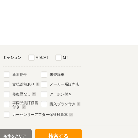
ミッション
AT/CVT
MT
新着物件
未登録車
支払総額あり
メーカー系販売店
修復歴なし
クーポン付き
車両品質評価書
購入プラン付き
付き
カーセンサーアフター保証対象車
検索する
条件をクリア