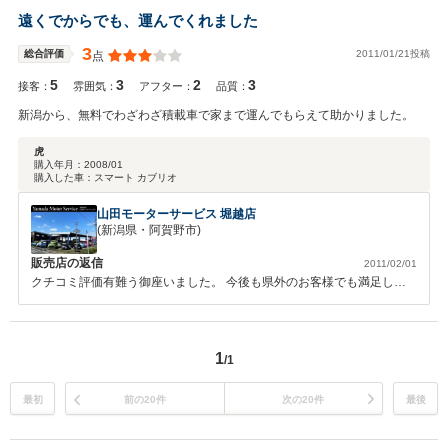
遠くでからでも、運んでくれました
3
2011/01/21投稿
総合評価
点
5
3
2
3
接客：
雰囲気：
アフター：
品質：
新潟から、無料でわざわざ積載車で家まで運んでもらえて助かりました。
虎
購入年月：
2008/01
購入した車：
スマート カブリオ
山田モーターサービス 堀越店
(新潟県・阿賀野市)
販売店の返信
2011/02/01
クチコミ評価有難う御座いました。 今後も県外のお客様でも満足して
頂けるようスタッフ一同頑張ります。
1
/1
最初
前の20件
次の20件
最後