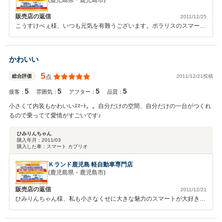
販売店の返信
2011/12/25
こうすけべぇ様、いつも元気を有難うございます。ポラリスのスマート
ファミリーは世界一です！皆様、愛情をもって接して下さいます。そん
なお客様が大好きです！！つなぐ、あつまる、生まれるで世界に羽ばた
きましょう。くれぐれも安全運転でスマートライフを楽しみましょう！
かわいい
5
2011/12/21投稿
総合評価
点
5
5
5
5
接客：
雰囲気：
アフター：
品質：
小さくて内装もかわいいｽﾏｰﾄ。。自分だけの空間、自分だけの一台がつくれ
るので乗ってて愛情がすごいです♪
ひみりんちゃん
購入年月：
2011/03
購入した車：
スマート カブリオ
Ｋランド鹿児島 軽自動車専門店
(鹿児島県・鹿児島市)
販売店の返信
2011/12/21
ひみりんちゃん様、私も小さなくせに大きな魅力のスマートが大好きで
す。毎日、通勤の行き帰りですごく癒されます！私のスマートが一番で
すけどね（笑）またスマートの自慢大会しましょうね！