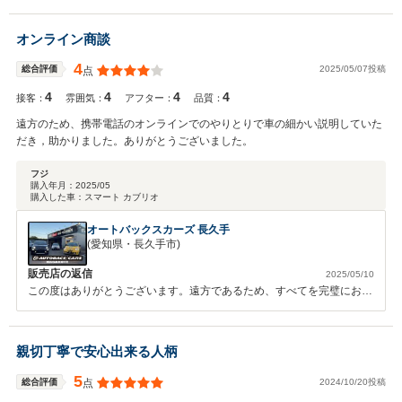
うございます。今後もお客様に安心して頂けるよう努めてまいります。
素敵なカーライフをお過ごしください♪また機会がございましたらよろ
オンライン商談
しくお願いいたします！
4
2025/05/07投稿
総合評価
点
4
4
4
4
接客：
雰囲気：
アフター：
品質：
遠方のため、携帯電話のオンラインでのやりとりで車の細かい説明していた
だき，助かりました。ありがとうございました。
フジ
購入年月：
2025/05
購入した車：
スマート カブリオ
オートバックスカーズ 長久手
(愛知県・長久手市)
販売店の返信
2025/05/10
この度はありがとうございます。遠方であるため、すべてを完璧にお伝
えできていない点もあろうかと存じますが、この先もよろしくお願いし
ます。ありがとうございます。
親切丁寧で安心出来る人柄
5
2024/10/20投稿
総合評価
点