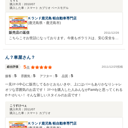
ミィミ
購入年月：
2010/07
購入した車：
スマート カブリオ ベースモデル
Ｋランド鹿児島 軽自動車専門店
(鹿児島県・鹿児島市)
販売店の返信
2011/12/26
こちらこそお世話になっております。今後もポラリスは、安心安全を求
め日々成長してまいりますのでご指導のほど宜しくお願いします。
ん？車屋さん？
5
2011/12/25投稿
総合評価
点
5
5
5
5
接客：
雰囲気：
アフター：
品質：
一見ｽﾏｰﾄ中心に販売してるかとおもいきや、上にはバーもありかなりシャレ
オツな雰囲気のお店です！ ｽﾏｰﾄを購入した人みんながFamilyと思ってくれる
ｵｰﾅｰがいい！ そんな新しいスタイルのお店です！
こうすけべぇ
購入年月：
2011/07
購入した車：
スマート カブリオ
Ｋランド鹿児島 軽自動車専門店
(鹿児島県・鹿児島市)