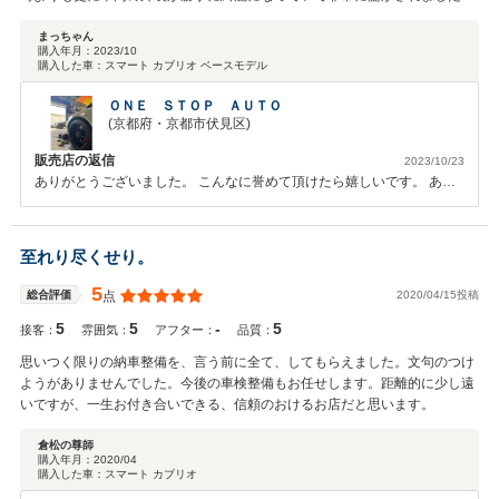
購入した人様と奥様でご来店いただきスマートカブリオレのご確認の際
もし程度重視で欲しい車種があるなら、購入を検討されても良いショップさ
は、再びスマートを購入した人様が車両の状態を一生懸命、奥様にご説
んだと思います。
まっちゃん
明している間、奥様は素敵な笑顔で聞いておられました。再びスマート
購入年月：
2023/10
購入した車：
スマート カブリオ ベースモデル
を購入した人様はとてもお人柄が良くお優しい方でしたので、奥様もこ
んなにお優しい笑顔の素敵な方なんだと、私はとても幸せな気持ちにな
ＯＮＥ ＳＴＯＰ ＡＵＴＯ
りました！車両は私が自らオークション会場に出向き、整備士歴３３年
(京都府・京都市伏見区)
の経験と知識で各部、点検確認し仕入れております。ご購入いただきま
したブラバス仕様のスマートカブリオレも絶対の自信をもってお勧めで
販売店の返信
2023/10/23
きる一台です！この度は お二人のお人柄の良さや気持ちの良いご購入
ありがとうございました。 こんなに誉めて頂けたら嬉しいです。 あり
姿勢に、私も大変に感動いたしましたのでしっかりと納車整備をいたし
がとうございました。
ました。診断機による故障診断、各部コーディング、ブレーキオイル、
エンジンオイル、オイルエレメント、、バッテリー、フロントワイパー
至れり尽くせり。
ブレード左右など、部品交換済みです。クチコミ評価も高評価をいただ
き誠にありがとうございます。車両についても大変満足していただき、
5
2020/04/15投稿
総合評価
点
毎日、スマートカブリオレに乗る口実をつくりオープンにして風を感じ
ながら新たなカーライフを楽しんでいるとの事で、この仕事をしていて
5
5
-
5
接客：
雰囲気：
アフター：
品質：
一番、嬉しく思う瞬間です。この度は大変に感動のある出会いとなりま
思いつく限りの納車整備を、言う前に全て、してもらえました。文句のつけ
した。ご縁と出会いに感謝いたします。ありがとうございました。当店
ようがありませんでした。今後の車検整備もお任せします。距離的に少し遠
は良質な車両を一台でも多くのお客様へお届けし新たなカーライフをサ
いですが、一生お付き合いできる、信頼のおけるお店だと思います。
ポートさせていただく事を一番に考えております。気軽に立ち寄れて頼
りになる。お客様にそう思っていただけるお店でいられるよう日々努力
倉松の尊師
いたします。日々のメンテナンスやカスタム、車検や部品交換、車両の
購入年月：
2020/04
不具合などございましたら何時でもお気軽にご連絡ください。親切丁寧
購入した車：
スマート カブリオ
に笑顔でご対応させていただきます。今後とも宜しくお願いいたしま