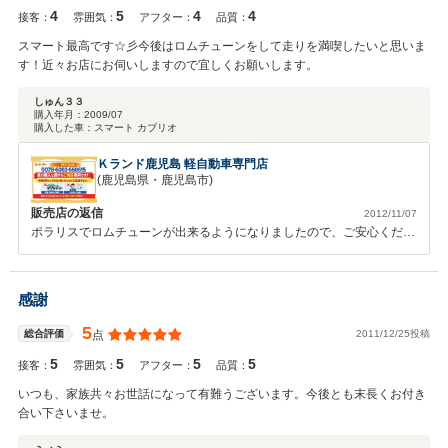
4
5
4
4
接客：
雰囲気：
アフター：
品質：
スマート最高です☆彡今後はロムチューンをして走りを満喫したいと思いま
す！近々お店にお伺いしますので宜しくお願いします。
しゅん３３
購入年月：
2009/07
購入した車：
スマート カブリオ
Ｋランド鹿児島 軽自動車専門店
(鹿児島県・鹿児島市)
販売店の返信
2012/11/07
ポラリスでロムチューンが出来るようになりましたので、ご安心くださ
い☆いつでもお声お掛け下さいませ（＾ｖ＾）準備万端です！！
感謝
5
2011/12/25投稿
総合評価
点
5
5
5
5
接客：
雰囲気：
アフター：
品質：
いつも、家族共々お世話になって有難うございます。今後とも末長くお付き
合い下さいませ。