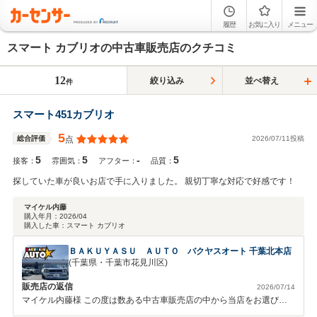
履歴
お気に入り
メニュー
スマート カブリオの中古車販売店のクチコミ
12
絞り込み
並べ替え
件
スマート451カブリオ
5
2026/07/11投稿
総合評価
点
5
5
-
5
接客：
雰囲気：
アフター：
品質：
探していた車が良いお店で手に入りました。 親切丁寧な対応で好感です！
マイケル内藤
購入年月：
2026/04
購入した車：
スマート カブリオ
ＢＡＫＵＹＡＳＵ ＡＵＴＯ バクヤスオート 千葉北本店
(千葉県・千葉市花見川区)
販売店の返信
2026/07/14
マイケル内藤様 この度は数ある中古車販売店の中から当店をお選びい
ただき、またお忙しい中レビューをご投稿いただきまして誠にありがと