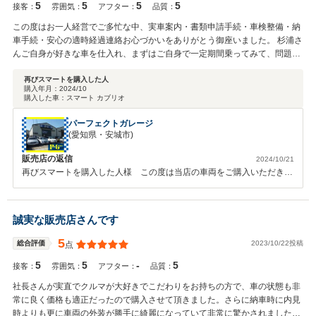
5
5
5
5
接客：
雰囲気：
アフター：
品質：
この度はお一人経営でご多忙な中、実車案内・書類申請手続・車検整備・納
車手続・安心の適時経過連絡お心づかいをありがとう御座いました。 杉浦さ
んご自身が好きな車を仕入れ、まずはご自身で一定期間乗ってみて、問題無
いと確信した状態で自信を持って販売するという姿勢は今回古い外車の購入
なだけに本当に安心してお任せする事が出来ました。 おかげさまで納車後、
再びスマートを購入した人
購入年月：
2024/10
毎日この古い車に乗る口実をつくり、屋根を開けて風を感じながら新しいカ
購入した車：
スマート カブリオ
ーライフの始まりを楽しめております。 今後とも宜しくお願い致します。
パーフェクトガレージ
(愛知県・安城市)
販売店の返信
2024/10/21
再びスマートを購入した人様 この度は当店の車両をご購入いただき誠
にありがとうございました。数ある中古車販売店またディーラーの中か
ら、当店を選んでいただき誠に感謝いたします。この度は当店の車両を
カーセンサーで見てご来店いただきました。以前もスマートフォツーク
誠実な販売店さんです
ーペにお乗りだったとゆう事ですが、オープンカーは初めてで、当社の
ブラバス仕様にカスタムされたスマートカブリオレを大変気に入ってい
5
2023/10/22投稿
総合評価
点
ただき再び購入検討しているとの事でした。奥様がメインでお乗りにな
5
5
-
5
るので最終は奥様の了解が必要との事でしたので車両の整備状況や私自
接客：
雰囲気：
アフター：
品質：
身が一定期間乗りながら問題無いと判断し販売している事や各部機関の
社長さんが実直でクルマが大好きでこだわりをお持ちの方で、車の状態も非
良好状態や社外ナビ、地デジテレビ、バックカメラなどオーディオのご
常に良く価格も適正だったので購入させて頂きました。さらに納車時に内見
説明もさせていただき初回の商談を終えました。後日、再びスマートを
時よりも更に車両の外装が勝手に綺麗になっていて非常に驚かされました。