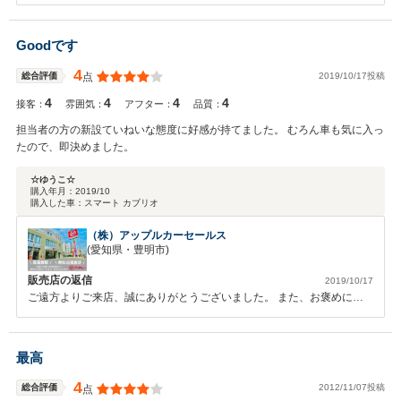
うございます。これからの１０００ｃｃスマート生活を楽しんでいただ
気軽に立ち寄れて頼りになる。お客様にそう思っていただけるお店でい
ければうれしいです。いろいろバタバタしまして申し訳ございませんで
られるよう日々努力いたします。日々のメンテナンスやカスタム、車検
した。クチコミもよい評価をいただき、たへんの励みになります。重ね
Goodです
や部品交換、車両の不具合などございましたら何時でもお気軽にご連絡
て深く感謝致します。ありがとうございました。 エルゴ 店主
ください。親切丁寧に笑顔でご対応させていただきます。今後とも宜し
4
2019/10/17投稿
総合評価
点
くお願いいたします。
4
4
4
4
接客：
雰囲気：
アフター：
品質：
担当者の方の新設ていねいな態度に好感が持てました。 むろん車も気に入っ
たので、即決めました。
☆ゆうこ☆
購入年月：
2019/10
購入した車：
スマート カブリオ
（株）アップルカーセールス
(愛知県・豊明市)
販売店の返信
2019/10/17
ご遠方よりご来店、誠にありがとうございました。 また、お褒めに頂
きありがとうございます。 ご旅行を兼ねてのご納車との事で、何度も
ご来店、誠に感謝しております。 今では珍しいお車となってしまいま
したが、しっかり整備もさせて頂きましたし、悪い部品は交換させて頂
最高
きましたので、 お洒落なカーライフをお過ごしできるようお祈りして
おります。 この度は、誠にありがとうございました。
4
2012/11/07投稿
総合評価
点