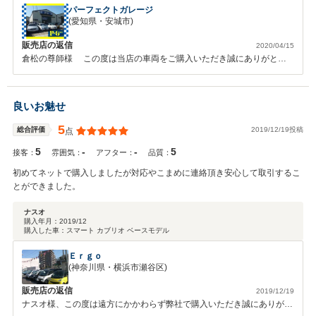
す。
パーフェクトガレージ
(愛知県・安城市)
販売店の返信
2020/04/15
倉松の尊師様 この度は当店の車両をご購入いただき誠にありがとう
ございました。数ある中古車販売店またディーラーの中から、当店を選
んでいただき感謝いたします。当店車両をカーセンサーの搭載画面で見
ていただき、ご来店くださり大変気に入っていただきご購入していただ
良いお魅せ
きました。 倉松の尊師様が大変に車に詳しく、また、大の車好きで何
台も輸入車や旧車や珍しい車両をお持ちだとゆう事もあり、車両はしっ
5
2019/12/19投稿
総合評価
点
かりと納車整備＆車検整備＆部品交換をさせていただきました。何より
5
-
-
5
倉松の尊師様のお人柄の良さや気持ちの良いご購入姿勢に、私も大変に
接客：
雰囲気：
アフター：
品質：
感動いたしましたので出来る限りの整備と車両仕上げをさせていただき
初めてネットで購入しましたが対応やこまめに連絡頂き安心して取引するこ
ました。車両はブレーキパット、ブレーキオイル、エンジンオイル、オ
とができました。
イルエレメント、フューエルポンプ、フューエルストレーナー、バッテ
リー、など、しっかりと部品交換、点検整備作業をさせていただきまし
ナスオ
た。また、お住まいが海沿いで潮風の影響があり車両が傷みやすいとの
購入年月：
2019/12
購入した車：
スマート カブリオ ベースモデル
事でしたので車両下回り、足回り、エンジン、ミッション各部にサビ止
めの塗装をさせていただきました。車両については大変満足していただ
Ｅｒｇｏ
いたとの事、この仕事をしていて一番、嬉しく思う瞬間です。また、納
(神奈川県・横浜市瀬谷区)
車時にご来店いただいた際はお土産までいただき最後まで大変に感動の
ある出会いとなりました。ご縁と出会いに感謝いたします。ありがとう
販売店の返信
2019/12/19
ございました。当店は良質な車両を一台でも多くのお客様へお届けし新
ナスオ様、この度は遠方にかかわらず弊社で購入いただき誠にありがと
たなカーライフをサポートさせていただく事を一番に考えております。