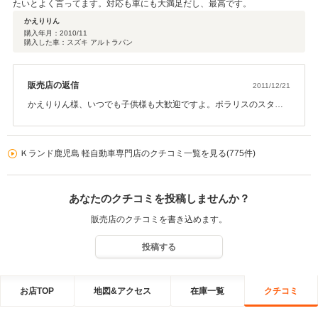
たいとよく言ってます。対応も車にも大満足だし、最高です。
かえりりん
購入年月：
2010/11
購入した車：スズキ アルトラパン
販売店の返信
2011/12/21
かえりりん様、いつでも子供様も大歓迎ですよ。ポラリスのスタッ
フは子供が大好きですので安心してください。また折り紙などして
遊びましょうね！
Ｋランド鹿児島 軽自動車専門店のクチコミ一覧を見る(775件)
あなたのクチコミを投稿しませんか？
販売店のクチコミを書き込めます。
投稿する
お店TOP
地図&アクセス
在庫一覧
クチコミ