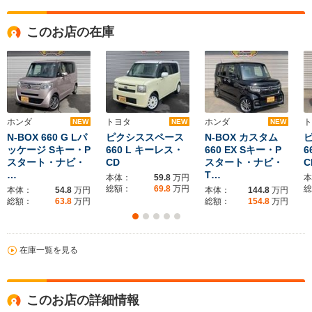
このお店の在庫
ホンダ
トヨタ
ホンダ
ト
NEW
NEW
NEW
N-BOX 660 G Lパ
ピクシススペース
N-BOX カスタム
ッケージ Sキー・P
660 L キーレス・
660 EX Sキー・P
6
スタート・ナビ・
CD
スタート・ナビ・
…
T…
本体：
59.8
万円
本
総額：
69.8
万円
総
本体：
54.8
万円
本体：
144.8
万円
総額：
63.8
万円
総額：
154.8
万円
在庫一覧を見る
このお店の詳細情報