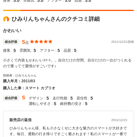
5.0
5.0
5.0
5.0
接客 :
雰囲気 :
アフター :
品質 :
ひみりんちゃんさんのクチコミ詳細
かわいい
5
総合評価
2011/12/21投稿
点
5
5
5
5
接客 :
雰囲気 :
アフター :
品質 :
小さくて内装もかわいいｽﾏｰﾄ。。自分だけの空間、自分だけの一台がつくれる
ので乗ってて愛情がすごいです♪
投稿者：ひみりんちゃん
購入年月：
2011/03
購入した車：スマート カブリオ
5
5
5
5
デザイン :
走行性能 :
居住性 :
総合評価
5
5
運転しやすさ :
維持費の安さ :
販売店の返信
2011/12/21
ひみりんちゃん様、私も小さなくせに大きな魅力のスマートが大好きで
す。毎日、通勤の行き帰りですごく癒されます！私のスマートが一番で