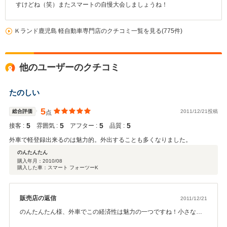
すけどね（笑）またスマートの自慢大会しましょうね！
Ｋランド鹿児島 軽自動車専門店のクチコミ一覧を見る(775件)
他のユーザーのクチコミ
たのしい
5
総合評価
2011/12/21投稿
点
5
5
5
5
接客 :
雰囲気 :
アフター :
品質 :
外車で軽登録出来るのは魅力的。外出することも多くなりました。
のんたんたん
購入年月：
2010/08
購入した車：スマート フォーツーK
販売店の返信
2011/12/21
のんたんたん様、外車でこの経済性は魅力の一つですね！小さなく
せに大きな魅力！財布にやさしいですよね。私も休日のドライブが