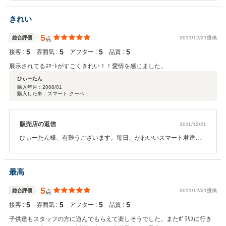
増えました（笑）今度はスマートクラブの皆でドライブしましょう
ね！
きれい
5
総合評価
2011/12/21投稿
点
5
5
5
5
接客 :
雰囲気 :
アフター :
品質 :
展示されてるｽﾏｰﾄがすごくきれい！！愛情を感じました。
ひぃーたん
購入年月：
2008/01
購入した車：スマート クーペ
販売店の返信
2011/12/21
ひぃーたん様、有難うございます。毎日、かわいいスマート君達を
キレイ、キレイすると一日中機嫌がいいですよ！子供みたいです！
ポラリスのスマート君は愛情たっぷりです！ひぃーたん様もたっぷ
り可愛がってくださいね～。
最高
5
総合評価
2011/12/21投稿
点
5
5
5
5
接客 :
雰囲気 :
アフター :
品質 :
子供達もスタッフの方に遊んでもらえて楽しそうでした。またﾎﾟﾗﾘｽに行き