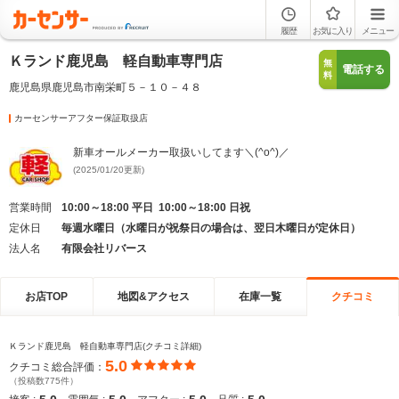
履歴
お気に入り
メニュー
Ｋランド鹿児島 軽自動車専門店
無
電話する
料
鹿児島県鹿児島市南栄町５－１０－４８
カーセンサーアフター保証取扱店
新車オールメーカー取扱いしてます＼(^o^)／
(2025/01/20更新)
営業時間
10:00～18:00 平日 10:00～18:00 日祝
定休日
毎週水曜日（水曜日が祝祭日の場合は、翌日木曜日が定休日）
法人名
有限会社リバース
お店TOP
地図&アクセス
在庫一覧
クチコミ
Ｋランド鹿児島 軽自動車専門店(クチコミ詳細)
5.0
クチコミ総合評価：
（投稿数775件）