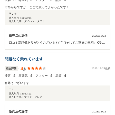
5
5
5
5
接客 :
雰囲気 :
アフター :
品質 :
市外からですが、ここで買ってよかったです！
マサキ
購入年月：
2023/04
購入した車：ダイハツ タフト
販売店の返信
2023/12/22
口コミ高評価ありがとうございます(*^^*)そしてご家族の車両もKラン
ドを選んで頂き誠にありがとうございます。いつも遠方からメンテナ
ンスでのご来店もありがとうございます！今後ともお客様のご来店を
スタッフ一同心よりお待ちしておりますので、いつでもお気軽にご来
問題なく乗れています
店くださいませ。
4
総合評価
2023/12/22投稿
点
4
4
4
4
接客 :
雰囲気 :
アフター :
品質 :
有難うございます
ｔｕ
購入年月：
2023/11
購入した車：マツダ フレア
販売店の返信
2023/12/22