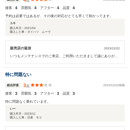
点
4
4
4
4
接客 :
雰囲気 :
アフター :
品質 :
予約は必要ではあるが、その後の対応がとても早くて助かってます。
ユキ
購入年月：
2021/04
購入した車：ダイハツ ムーヴ
販売店の返信
2023/12/22
いつもメンテナンスでのご来店、ご利用いただきまして誠にありがと
うございます！これからもメンテナンスやお車の事でご不明な点等ご
ざいましたらいつでもお気軽にご来店くださいませ(^^♪
特に問題ない
3
総合評価
2023/12/22投稿
点
3
3
3
3
接客 :
雰囲気 :
アフター :
品質 :
特に問題なく乗れています。
いー
購入年月：
2023/11
購入した車：日産 モコ