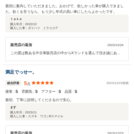
親切に案内していただきました。おかげで、欲しかった車が購入できまし
た。欲くを言うなら、もう少し年式の高い車にしたらよかったです。
ｔａｋｅ
購入年月：
2022/12
購入した車：ダイハツ ミラココア
販売店の返信
2023/12/24
この度は数ある中古車販売店の中からKランドを選んで頂き誠にあり
がとうございます！お客様にピッタリのミラココアをご提案できて良
かったです(*^^*)これからもメンテナンスやお車の事でご不明な点等ご
ざいましたら、お気軽にご来店くださいませ。
満足でっせー。
5
総合評価
2023/12/23投稿
点
5
5
5
5
接客 :
雰囲気 :
アフター :
品質 :
親切、丁寧に説明してくださるので安心。
ます
購入年月：
2023/11
購入した車：スズキ ワゴンRスマイル
販売店の返信
2023/12/23