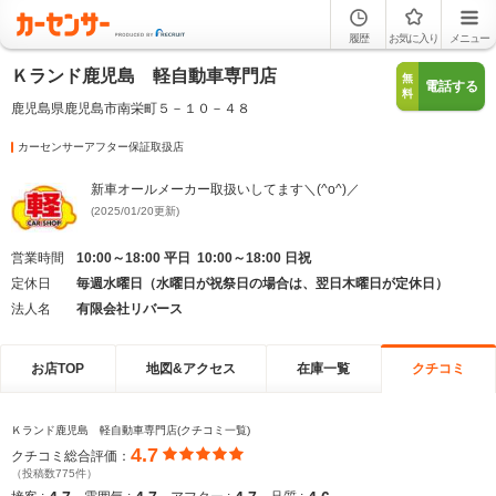
履歴
お気に入り
メニュー
Ｋランド鹿児島 軽自動車専門店
無
電話する
料
鹿児島県鹿児島市南栄町５－１０－４８
カーセンサーアフター保証取扱店
新車オールメーカー取扱いしてます＼(^o^)／
(2025/01/20更新)
営業時間
10:00～18:00 平日 10:00～18:00 日祝
定休日
毎週水曜日（水曜日が祝祭日の場合は、翌日木曜日が定休日）
法人名
有限会社リバース
お店TOP
地図&アクセス
在庫一覧
クチコミ
Ｋランド鹿児島 軽自動車専門店(クチコミ一覧)
4.7
クチコミ総合評価：
（投稿数775件）