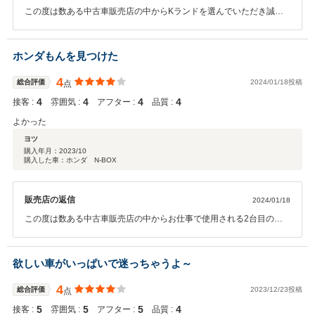
この度は数ある中古車販売店の中からKランドを選んでいただき誠に
ありがとうございます。口コミ高評価と、とてもありがたいお言葉励
みになります(*^^*)いつも遠方からご来店頂き、ありがとうございま
す。今後ともメンテナンスやお車の事でご不明な点等ございました
ホンダもんを見つけた
ら、お気軽にご来店くださいませ！
4
総合評価
2024/01/18投稿
点
4
4
4
4
接客 :
雰囲気 :
アフター :
品質 :
よかった
ヨツ
購入年月：
2023/10
購入した車：ホンダ N-BOX
販売店の返信
2024/01/18
この度は数ある中古車販売店の中からお仕事で使用される2台目の社
用車をKランドでご成約頂き誠にありがとうございます。特殊な車両
になりますので操作方法やメンテナンスなど、お車の事でご不明な点
等ございましたら、いつでもお気軽にご来店くださいませ(*^^*)
欲しい車がいっぱいで迷っちゃうよ～
4
総合評価
2023/12/23投稿
点
5
5
5
4
接客 :
雰囲気 :
アフター :
品質 :