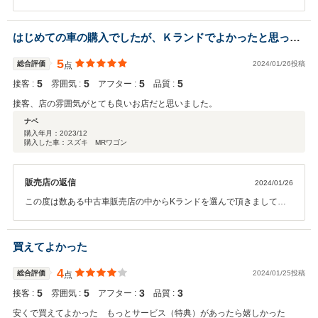
にありがとうございました。そして口コミ高評価もありがとうござい
ます(*^^*)今後ともメンテナンスやお車の事でご不明な点等ございまし
たら、お気軽にご来店くださいませ。
はじめての車の購入でしたが、Ｋランドでよかったと思って
います！
5
総合評価
2024/01/26投稿
点
5
5
5
5
接客 :
雰囲気 :
アフター :
品質 :
接客、店の雰囲気がとても良いお店だと思いました。
ナベ
購入年月：
2023/12
購入した車：スズキ MRワゴン
販売店の返信
2024/01/26
この度は数ある中古車販売店の中からKランドを選んで頂きまして誠
にありがとうございます(*^^*)そして口コミ高評価もありがとうござい
ます！お客様にピッタリの車両をご提案出来てよかったです。これか
らもメンテナンスやお車の事でご不明な点等ございましたらお気軽に
買えてよかった
お問い合わせくださいませ(*^^*)
4
総合評価
2024/01/25投稿
点
5
5
3
3
接客 :
雰囲気 :
アフター :
品質 :
安くで買えてよかった もっとサービス（特典）があったら嬉しかった