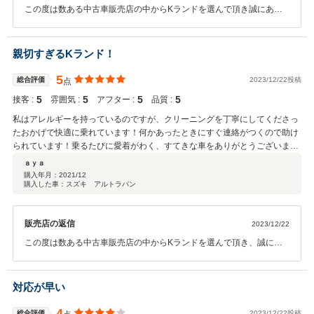
この度は数ある中古車販売店の中からKランドを選んで頂き誠にあり
がとうございます。ハイブリッド車で燃費も良く、高性能なお車です
ので今後ともメンテナンスやお車の事でご不明な点等ございました
ら、いつでもお気軽にご来店くださいませ(*^^*)
親切すぎるKランド！
5
総合評価
2023/12/22投稿
点
5
5
5
5
接客 :
雰囲気 :
アフター :
品質 :
私はアレルギーを持っているのですが、クリーニングを丁寧にしてくださっ
たおかげで快適に乗れています！何かあったときにすぐ連絡がつくので助け
られています！乗るたびに愛着がわく、すてきな車をありがとうございまし
た。スタッフさん全員がいつも笑顔で向かてくれて嬉しいです。Kランドで
ａｙａ
購入して本当に良かったです！アフターフォローも感謝です。
購入年月：
2021/12
購入した車：スズキ アルトラパン
販売店の返信
2023/12/22
この度は数ある中古車販売店の中からKランドを選んで頂き、誠にあ
りがとうございます(*^^*) お客様にピッタリのお車をご提案出来てよ
かったです。これからも良いカーライフをお過ごしください！
対応が早い
4
総合評価
2023/12/22投稿