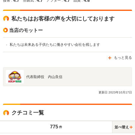
4.7
4.7
4.7
4.6
接客 :
雰囲気 :
アフター :
品質 :
私たちはお客様の声を大切にしております
当店のモットー
私たちは未来ある子供たちに働きやすい会社を残します
もっと見る
代表取締役 内山良信
更新日
2023
年
10
月
17
日
クチコミ一覧
775
並べ替え
件