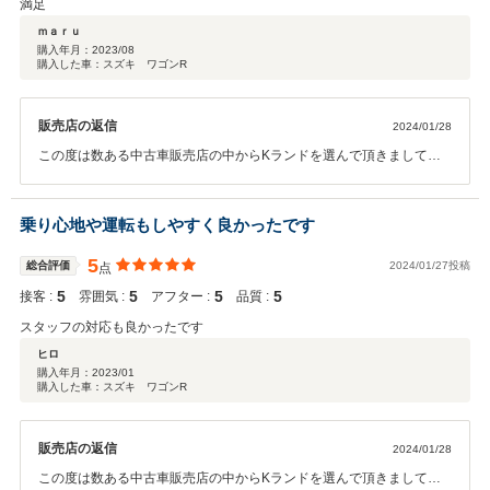
満足
ｍａｒｕ
購入年月：
2023/08
購入した車：スズキ ワゴンR
販売店の返信
2024/01/28
この度は数ある中古車販売店の中からKランドを選んで頂きまして誠
にありがとうございました。そして口コミ高評価もありがとうござい
ます(*^^*)今後ともメンテナンスやお車の事でご不明な点等ございまし
たら、お気軽にご来店くださいませ。
乗り心地や運転もしやすく良かったです
5
総合評価
2024/01/27投稿
点
5
5
5
5
接客 :
雰囲気 :
アフター :
品質 :
スタッフの対応も良かったです
ヒロ
購入年月：
2023/01
購入した車：スズキ ワゴンR
販売店の返信
2024/01/28
この度は数ある中古車販売店の中からKランドを選んで頂きまして誠