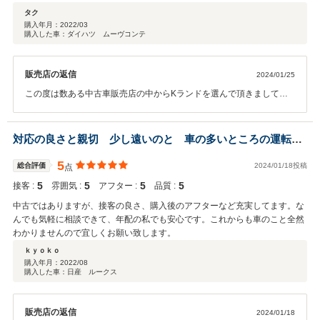
タク
購入年月：
2022/03
購入した車：ダイハツ ムーヴコンテ
販売店の返信
2024/01/25
この度は数ある中古車販売店の中からKランドを選んで頂きまして誠
にありがとうございます(*^^*) 口コミ高評価もありがとうございま
す！今後ともメンテナンスやお車の事でご不明な点等ございましたら
いつでもお気軽にご来店くださいませ！
対応の良さと親切 少し遠いのと 車の多いところの運転は
苦手ですが
5
総合評価
2024/01/18投稿
点
5
5
5
5
接客 :
雰囲気 :
アフター :
品質 :
中古ではありますが、接客の良さ、購入後のアフターなど充実してます。な
んでも気軽に相談できて、年配の私でも安心です。これからも車のこと全然
わかりませんので宜しくお願い致します。
ｋｙｏｋｏ
購入年月：
2022/08
購入した車：日産 ルークス
販売店の返信
2024/01/18