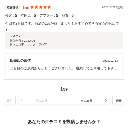
5
総合評価
2023/12/12投稿
点
5
5
5
5
接客 :
雰囲気 :
アフター :
品質 :
今回で2台目です。満足の1台が買えました！おすすめできる安心のお店で
す。
マスポン
購入年月：
2023/06
購入した車：マツダ フレア
販売店の返信
2023/12/14
二台目のご成約ありがとうございました。 継続してご利用して下さり
感謝してます。お気付きな点などこれからも仰って下さいね。 定期点
検もご案内してますのでご予約をして下さい。今後とも宜しくお願い
致します。
1
/39
最初
前の20件
次の20件
最後
あなたのクチコミを投稿しませんか？