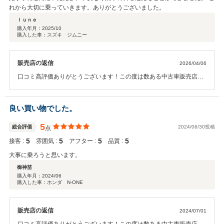
れから大切に乗っていきます。ありがとうございました。
ｌｕｎｅ
購入年月：
2025/10
購入した車：スズキ ジムニー
販売店の返信
2026/04/06
口コミ高評価ありがとうございます！この度は数ある中古車販売店の
中からKランドを選んで頂き誠にありがとうございます。これからも
安全運転で良いジムニーライフをお過ごしください(*^^*)ジムニーは
様々なオプションもございますので、カスタム用品等ございましたら
良い買い物でした。
いつでもご相談下さい！今後ともお客様のご来店をスタッフ一同心よ
りお待ちしておりますので、お車の事でご不明な点等ございましたら
5
総合評価
2024/06/30投稿
点
お気軽にお問い合わせくださいませ。
5
5
5
5
接客 :
雰囲気 :
アフター :
品質 :
大事に乗ろうと思います。
御神苗
購入年月：
2024/06
購入した車：ホンダ N-ONE
販売店の返信
2024/07/01