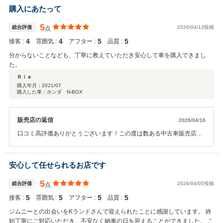
購入にあたって
5
総合評価
2026/04/13投稿
点
4
4
5
5
接客 :
雰囲気 :
アフター :
品質 :
分からないことなども、丁寧に教えていただき安心して車を購入できまし
た。
Ｒｉｅ
購入年月：
2021/07
購入した車：ホンダ N-BOX
販売店の返信
2026/04/16
口コミ高評価ありがとうございます！この度は数ある中古車販売店の
中からKランドを選んで頂き誠にありがとうございます。これからも
安全運転で良いカーライフをお過ごしください(*^^*)今後ともお客様の
ご来店をスタッフ一同心よりお待ちしておりますので、お車の事でご
安心して任せられるお店です
不明な点等ございましたらお気軽にお問い合わせくださいませ。
5
総合評価
2026/04/05投稿
点
5
5
5
5
接客 :
雰囲気 :
アフター :
品質 :
ジムニーとの出会いをKランドさんで迎えられたことに感謝しています。 終
始丁寧にご対応いただき、不安なく納車の日を迎えることができました。 こ