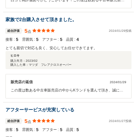
口コミ高評価ありがとうございます！この度は数ある中古車販売店の
中からKランドを選んで頂き誠にありがとうございます。これからも
安全運転で良いカーライフをお過ごしください(*^^*)今後ともお客様の
ご来店をスタッフ一同心よりお待ちしておりますので、お車の事でご
家族で2台購入させて頂きました。
不明な点等ございましたらお気軽にお問い合わせくださいませ。
5
総合評価
2024/01/29投稿
点
5
5
5
4
接客 :
雰囲気 :
アフター :
品質 :
とても親切で対応も良く、安心してお任せできてます。
ヒロキ
購入年月：
2023/02
購入した車：マツダ フレアクロスオーバー
販売店の返信
2024/01/29
この度は数ある中古車販売店の中からKランドを選んで頂き、誠にあ
りがとうございます。口コミ高評価もありがとうございます(*^^*)ご家
族で２台のご購入ありがとうございます(*^^*)今後ともメンテナンスや
お車の事でご不明な点等ございましたらいつでもお気軽にご来店くだ
アフターサービスが充実している
さいませ！
5
総合評価
2024/01/27投稿
点
5
5
5
5
接客 :
雰囲気 :
アフター :
品質 :