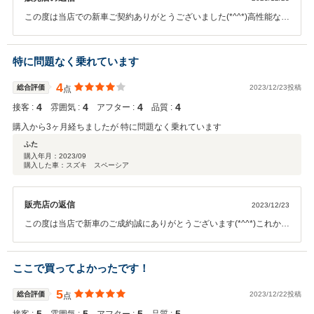
この度は当店での新車ご契約ありがとうございました(*^^*)高性能なお
車ですので、お車の事でご不明な点等ございましたら、いつでもお気
軽にご来店くださいませ！
特に問題なく乗れています
4
総合評価
2023/12/23投稿
点
4
4
4
4
接客 :
雰囲気 :
アフター :
品質 :
購入から3ヶ月経ちましたが 特に問題なく乗れています
ふた
購入年月：
2023/09
購入した車：スズキ スペーシア
販売店の返信
2023/12/23
この度は当店で新車のご成約誠にありがとうございます(*^^*)これから
もお車のことでご不明な点等ございましたらいつでもお気軽にご来店
くださいませ。
ここで買ってよかったです！
5
総合評価
2023/12/22投稿
点