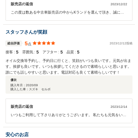
販売店の返信
2023/12/22
この度は数ある中古車販売店の中からKランドを選んで頂き、誠にあ
りがとうございます(*^^*) 素敵な息子様たちにもまたお会いできる日
を楽しみにしています。今後ともメンテナンスやお車の事でご不明な
点等ございましたらいつでもお気軽にご来店くださいませ。
スタッフさんが笑顔
5
総合評価
2023/12/12投稿
点
5
5
5
5
接客 :
雰囲気 :
アフター :
品質 :
オイル交換等予約し、予約日に行くと、笑顔がいつも良いです。元気が出ま
す。挨拶も良いです。いつも挨拶してくださるので素晴らしいと思います。
誰にでも話しやすいと思います。電話対応も良くて素晴らしいです！
優衣
購入年月：
2020/09
購入した車：スズキ セルボ
販売店の返信
2023/12/14
いつもご利用して下さりありがとうございます。 私たちも元気をいた
だいてます(^^)/ お子様の成長も楽しみですね♪これからも宜しくお願
い致します。
安心のお店