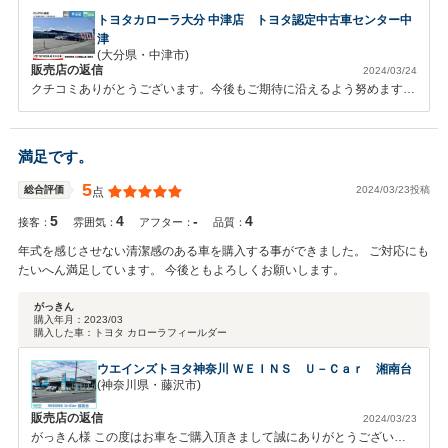
トヨタカローラ大分 中津店 トヨタ認定中古車センター中
津
(大分県・中津市)
販売店の返信
2024/03/24
クチコミありがとうございます。今後もご期待に沿えるよう努めますの
で、また、ぜひお立ち寄りください。
満足です。
5
2024/03/23投稿
総合評価
点
5
4
-
4
接客：
雰囲気：
アフター：
品質：
年式を感じさせない清潔感のある車を購入する事ができました。 ご対応にも
たいへん満足しています。 今後ともよろしくお願いします。
がっきん
購入年月：
2023/03
購入した車：
トヨタ カローラフィールダー
ウエインズトヨタ神奈川 ＷＥＩＮＳ Ｕ－Ｃａｒ 湘南台
(神奈川県・藤沢市)
販売店の返信
2024/03/23
がっきん様 この度はお車をご購入頂きまして誠にありがとうございま