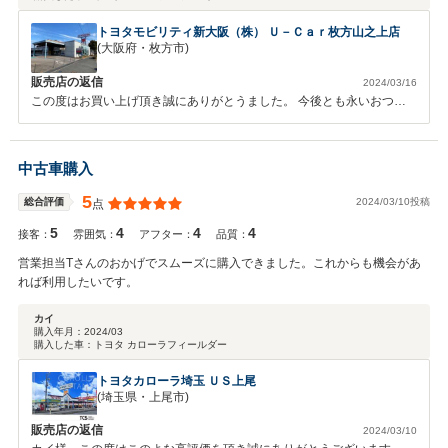
トヨタモビリティ新大阪（株） Ｕ－Ｃａｒ枚方山之上店
(大阪府・枚方市)
販売店の返信
2024/03/16
この度はお買い上げ頂き誠にありがとうました。 今後とも永いおつき
あいをよろしくお願い致します。
中古車購入
5
2024/03/10投稿
総合評価
点
5
4
4
4
接客：
雰囲気：
アフター：
品質：
営業担当Tさんのおかげでスムーズに購入できました。これからも機会があ
れば利用したいです。
カイ
購入年月：
2024/03
購入した車：
トヨタ カローラフィールダー
トヨタカローラ埼玉 ＵＳ上尾
(埼玉県・上尾市)
販売店の返信
2024/03/10