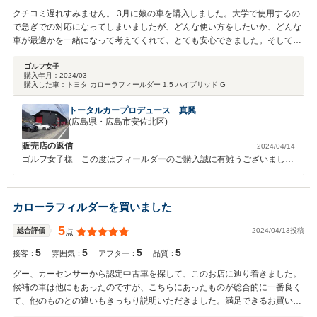
クチコミ遅れすみません。 3月に娘の車を購入しました。大学で使用するの
で急ぎでの対応になってしまいましたが、どんな使い方をしたいか、どんな
車が最適かを一緒になって考えてくれて、とても安心できました。そして納
得のいく良い車に出会うことができました。 1番の売りは、社長の説明が分
かりやすく、迅速丁寧で今までの販売店で1番信頼できる店だということで
ゴルフ女子
購入年月：
2024/03
す。 車購入は再々あることではないですが、必ずまた真興さんで購入したい
購入した車：
トヨタ カローラフィールダー 1.5 ハイブリッド G
と思います。 アフターケアもよろしくお願いします。 この度は本当にあり
がとうございました。 皆さん、車購入はこの店オススメですよ！ 社長に相
トータルカープロデュース 真興
談してみて！
(広島県・広島市安佐北区)
販売店の返信
2024/04/14
ゴルフ女子様 この度はフィールダーのご購入誠に有難うございまし
た。娘さんや息子さんへのとても大きな愛情を我が事の様に感じさせて
頂き、とても心に残る商談をさせて頂きました。また、慌ただしく納車
させて頂いたが為に、ボディの磨きが完全ではないまま納車してしまっ
カローラフィルダーを買いました
た事を心よりお詫び申し上げます。次回車検時には新車の様に磨いてお
返しさせて頂きます！娘さんも遠方にお住まいなので、日々のメンテナ
5
2024/04/13投稿
総合評価
点
ンスもさせて頂けないですが、何かトラブルがあれば必ず私が直接駆け
5
5
5
5
付けますのでご遠慮なくご連絡下さい。陰ながら息子さんと娘さんのプ
接客：
雰囲気：
アフター：
品質：
ロへの道を応援しています！プロになって有名になられたら、彼女に車
グー、カーセンサーから認定中古車を探して、このお店に辿り着きました。
を売ったのはうちの店だ！と自慢させて頂きます♪この度は本当に有難
候補の車は他にもあったのですが、こちらにあったものが総合的に一番良く
うございました。また、最高評価の口コミまで頂きまして、スタッフ一
て、他のものとの違いもきっちり説明いただきました。満足できるお買い物
同心よりお礼申し上げます。パパさん頑張ってください！！
になりました。