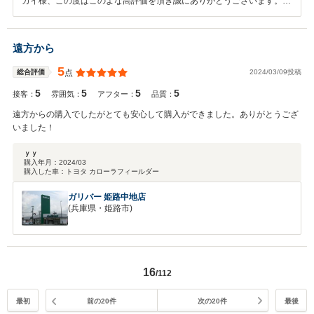
カイ様、この度はこのよな高評価を頂き誠にありがとうございます。今
後もメンテナンスを含めまして、お車で何かご不明な点などがございま
しらお気軽にお問い合わせください。本日は誠にありがとうございまし
た。
遠方から
5
2024/03/09投稿
総合評価
点
5
5
5
5
接客：
雰囲気：
アフター：
品質：
遠方からの購入でしたがとても安心して購入ができました。ありがとうござ
いました！
ｙｙ
購入年月：
2024/03
購入した車：
トヨタ カローラフィールダー
ガリバー 姫路中地店
(兵庫県・姫路市)
16
/112
最初
前の20件
次の20件
最後