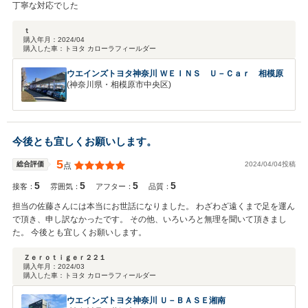
丁寧な対応でした
ｔ
購入年月：
2024/04
購入した車：
トヨタ カローラフィールダー
ウエインズトヨタ神奈川 ＷＥＩＮＳ Ｕ－Ｃａｒ 相模原
(神奈川県・相模原市中央区)
今後とも宜しくお願いします。
5
2024/04/04投稿
総合評価
点
5
5
5
5
接客：
雰囲気：
アフター：
品質：
担当の佐藤さんには本当にお世話になりました。 わざわざ遠くまで足を運ん
で頂き、申し訳なかったです。 その他、いろいろと無理を聞いて頂きまし
た。 今後とも宜しくお願いします。
Ｚｅｒｏｔｉｇｅｒ２２１
購入年月：
2024/03
購入した車：
トヨタ カローラフィールダー
ウエインズトヨタ神奈川 Ｕ－ＢＡＳＥ湘南