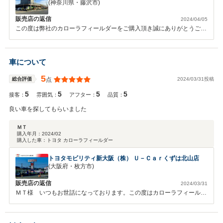
(神奈川県・藤沢市)
販売店の返信
2024/04/05
この度は弊社のカローラフィールダーをご購入頂き誠にありがとうござ
います。是非大切にお乗り頂ければと思います。
車について
5
2024/03/31投稿
総合評価
点
5
5
5
5
接客：
雰囲気：
アフター：
品質：
良い車を探してもらいました
ＭＴ
購入年月：
2024/02
購入した車：
トヨタ カローラフィールダー
トヨタモビリティ新大阪（株） Ｕ－Ｃａｒくずは北山店
(大阪府・枚方市)
販売店の返信
2024/03/31
ＭＴ様 いつもお世話になっております。この度はカローラフィールダ
ーのお乗り替え有難うございました。またこのような高い評価を頂き嬉
しく思います。これからもカーライフのサポートをさせて頂こうと思い
ます。よろしくお願い致します。