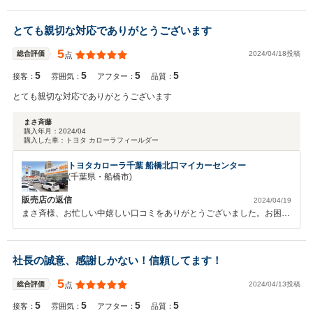
と思います、これからもどうぞよろしくお願い致します。
とても親切な対応でありがとうございます
5
2024/04/18投稿
総合評価
点
5
5
5
5
接客：
雰囲気：
アフター：
品質：
とても親切な対応でありがとうございます
まさ斉藤
購入年月：
2024/04
購入した車：
トヨタ カローラフィールダー
トヨタカローラ千葉 船橋北口マイカーセンター
(千葉県・船橋市)
販売店の返信
2024/04/19
まさ斉様、お忙しい中嬉しい口コミをありがとうございました。お困り
のことがございましたら直ぐに対応させていただきますのでお気軽にご
連絡ください。今後も宜しくお願い申し上げます。
社長の誠意、感謝しかない！信頼してます！
5
2024/04/13投稿
総合評価
点
5
5
5
5
接客：
雰囲気：
アフター：
品質：