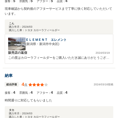
5
5
5
4
接客：
雰囲気：
アフター：
品質：
現車確認から契約後のアフターサービスまで丁寧に快く対応していただいて
います。
こん
購入年月：
2024/03
購入した車：
トヨタ カローラフィールダー
ＥＬＥＭＥＮＴ エレメント
(新潟県・新潟市中央区)
販売店の返信
2024/03/19
この度はカローラフィールダーをご購入いただき誠にありがとうござい
ます。 気になる点や不具合がありましたら、いつでもご連絡くださ
い。 今後ともよろしくお願いいたします。
納車
4
2024/03/16投稿
総合評価
点
4
4
4
4
接客：
雰囲気：
アフター：
品質：
時間通りに対応してもらいました
タカ
購入年月：
2024/03
購入した車：
トヨタ カローラフィールダー