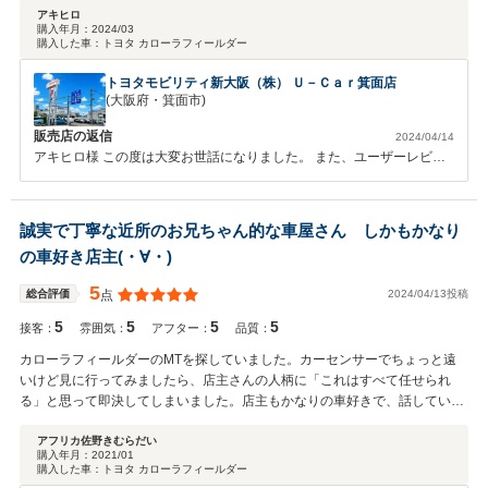
アキヒロ
購入年月：
2024/03
購入した車：
トヨタ カローラフィールダー
トヨタモビリティ新大阪（株） Ｕ－Ｃａｒ箕面店
(大阪府・箕面市)
販売店の返信
2024/04/14
アキヒロ様 この度は大変お世話になりました。 また、ユーザーレビュ
ー投稿もありがとうございます。 今後のメンテナンスや保険の事等何
なりとご相談くださいませ。 アキヒロ様に選んでいただいて本当に感
謝しています。 今後ともＵ－ＣＡＲ箕面店をよろしくお願いいたしま
誠実で丁寧な近所のお兄ちゃん的な車屋さん しかもかなり
す。
の車好き店主(・∀・)
5
2024/04/13投稿
総合評価
点
5
5
5
5
接客：
雰囲気：
アフター：
品質：
カローラフィールダーのMTを探していました。カーセンサーでちょっと遠
いけど見に行ってみましたら、店主さんの人柄に「これはすべて任せられ
る」と思って即決してしまいました。店主もかなりの車好きで、話していて
もとても車の説明もわかりやすくてとてもよかったです。私はほかのお店で
買った車もあるのですが、何度かそちらも修理してもらったりもしました。
アフリカ佐野きむらだい
購入年月：
2021/01
ぜひまたおせわになりますのでぜひよろしくお願いします。アフリカきむら
購入した車：
トヨタ カローラフィールダー
だい