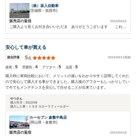
（株）坂入自動車
(茨城県・筑西市)
販売店の返信
2024/04/13
ご購入より長くお付き合いいただき ありがとうございます これか
らも仕事も 私事も 長くお付き合いいただけるよう 頑張ります ! !
安心して車が買える
5
2024/04/11投稿
総合評価
点
5
4
5
5
接客：
雰囲気：
アフター：
品質：
購入時に車両比較において、メリットの違いをわかりやすく説明してくれた
ので安心して購入する事ができました。購入後のアフターもしっかりしてい
て今でもメンテナンスを安心して任せることが出来ています。
やつさん
購入年月：
2022/09
購入した車：
トヨタ カローラフィールダー
カーセブン 倉敷中島店
(岡山県・倉敷市)
販売店の返信
2024/04/18