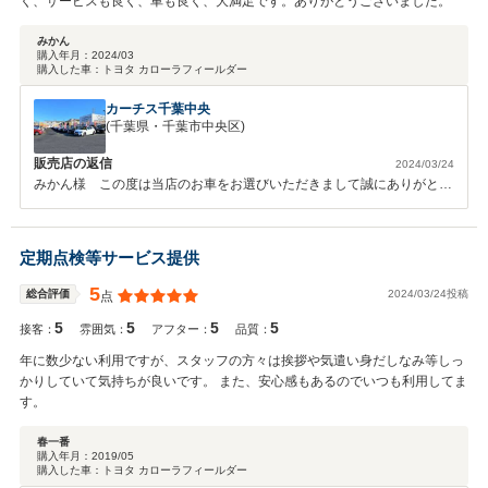
く、サービスも良く、車も良く、大満足です。ありがとうございました。
みかん
購入年月：
2024/03
購入した車：
トヨタ カローラフィールダー
カーチス千葉中央
(千葉県・千葉市中央区)
販売店の返信
2024/03/24
みかん様 この度は当店のお車をお選びいただきまして誠にありがとう
ございました。ご納車時に次回車検ご予約も頂き感謝しております。ア
フターフォロー張り切って頑張らせて頂きます！！今後とも永いお付き
合いを宜しくお願い致します。
定期点検等サービス提供
5
2024/03/24投稿
総合評価
点
5
5
5
5
接客：
雰囲気：
アフター：
品質：
年に数少ない利用ですが、スタッフの方々は挨拶や気遣い身だしなみ等しっ
かりしていて気持ちが良いです。 また、安心感もあるのでいつも利用してま
す。
春一番
購入年月：
2019/05
購入した車：
トヨタ カローラフィールダー