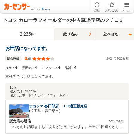
履歴
お気に入り
メニュー
トヨタ カローラフィールダーの中古車販売店のクチコミ
2,235
絞り込み
並べ替え
件
お世話になってます。
4
2024/04/20投稿
総合評価
点
4
4
4
4
接客：
雰囲気：
アフター：
品質：
車検等でお世話になってます。
ゆう
購入年月：
2020/04
購入した車：
トヨタ カローラフィールダー
ナカジマ 春日部店 ＪＵ適正販売店
(埼玉県・春日部市)
販売店の返信
2024/04/21
いつもお世話頂きましてありがとうございます。半年に1回遠方からの
ご来店本当にありがとうございます。 20数年のお付き合いになろうか