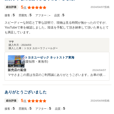
ますので 今後とも末永いお付き合いをよろしくお願いいたします。
5
2024/04/07投稿
総合評価
点
5
5
-
5
接客：
雰囲気：
アフター：
品質：
スピーディーな対応と丁寧な説明で、現物は見る時間が無かったのですが、
YouTubeで車を確認しました。陸送を手配して頂き納車して頂いた車もとて
も満足しています。
マサ
購入年月：
2024/03
購入した車：
トヨタ カローラフィールダー
トヨタユーゼック ネットストア東海
(愛知県・東海市)
販売店の返信
2024/04/07
マサさまこの度は当店のご利用誠にありがとうございます。お車の状態
と当店の対応にこのような評価を頂き、大変うれしく思います。ご遠方
の方でも購入頂ける点は当店の強みでもあると思っております。今後も
お客様の期待に添える対応ができる店舗として精進いたします。また機
ありがとうございました
会があればぜひご利用ください。またお車のことでお困りごとございま
したら、いつでもご相談頂ければと思います。
5
2024/04/06投稿
総合評価
点
5
5
5
5
接客：
雰囲気：
アフター：
品質：