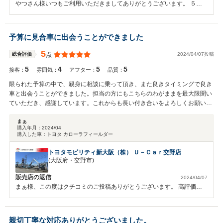
やつさん様いつもご利用いただきましてありがとうございます。 ５の
評価をいただきまして再度ありがとうございます。 今後も様々なご要
望に対応させて頂きますので お気軽にお申しつけください。よろしく
お願いいたします。
予算に見合車に出会うことができました
5
2024/04/07投稿
総合評価
点
5
4
5
5
接客：
雰囲気：
アフター：
品質：
限られた予算の中で、親身に相談に乗って頂き、また良きタイミングで良き
車と出会うことができました。担当の方にもこちらのわがままを最大限聞い
ていただき、感謝しています。これからも長い付き合いをよろしくお願い致
します。
まぁ
購入年月：
2024/04
購入した車：
トヨタ カローラフィールダー
トヨタモビリティ新大阪（株） Ｕ－Ｃａｒ交野店
(大阪府・交野市)
販売店の返信
2024/04/07
まぁ様、この度はクチコミのご投稿ありがとうございます。 高評価を
いただきスタッフ一同感謝申し上げます。 お褒めの言葉をいただき大
変嬉しく思います。 ご不明点等ございましたらお気軽にご相談くださ
い。 ご納車後のアフターフォローもしっかりサポートさせていただき
親切丁寧な対応ありがとうございました。