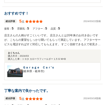
した。 その後お車の調子はいかがでしょうか。 これからも長いお付き
合いをよろしくお願いいたします。
おすすめです！
5
2024/03/22投稿
総合評価
点
5
5
5
5
接客：
雰囲気：
アフター：
品質：
店主さんの人柄がすごくいいです。 店主さんとは20年来のお付き合いです
が、こちらの要望をしっかり聞いてもらって満足しています。 アフターサー
ビスも電話すればすぐ対応してもらえます。 すごく信頼できる人で初見さん
でも優しく対応してもらえますよ。
おくちゃん
購入年月：
2024/03
購入した車：
トヨタ カローラフィールダー 1.5 G W×B
Ｇａｒａｇｅ Ｃａｒ’ｓ
(岐阜県・岐阜市)
丁寧な案内で良かったです。
5
2024/03/18投稿
総合評価
点