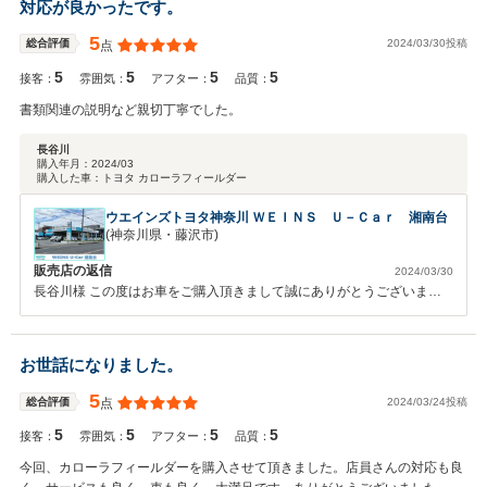
対応が良かったです。
5
2024/03/30投稿
総合評価
点
5
5
5
5
接客：
雰囲気：
アフター：
品質：
書類関連の説明など親切丁寧でした。
長谷川
購入年月：
2024/03
購入した車：
トヨタ カローラフィールダー
ウエインズトヨタ神奈川 ＷＥＩＮＳ Ｕ－Ｃａｒ 湘南台
(神奈川県・藤沢市)
販売店の返信
2024/03/30
長谷川様 この度はお車をご購入頂きまして誠にありがとうございまし
た。 遠方の中いつもありがとうございます。 これからも長いお付き合
いをよろしくお願いいたします。
お世話になりました。
5
2024/03/24投稿
総合評価
点
5
5
5
5
接客：
雰囲気：
アフター：
品質：
今回、カローラフィールダーを購入させて頂きました。店員さんの対応も良