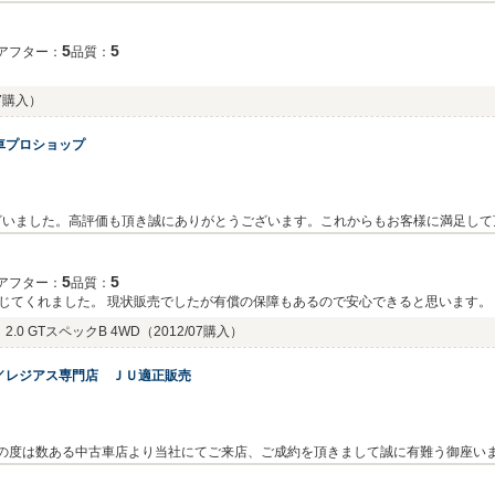
杯頑張っていきますので、今後とも、お付き合いのほど、宜しくお願い致します。
5
5
アフター：
品質：
07購入）
車プロショップ
ざいました。高評価も頂き誠にありがとうございます。これからもお客様に満足して
5
5
アフター：
品質：
じてくれました。 現状販売でしたが有償の保障もあるので安心できると思います。
入手して不動部品の手直しができたので結果、安く購入することができました。
0 GTスペックB 4WD
（2012/07購入）
／レジアス専門店 ＪＵ適正販売
この度は数ある中古車店より当社にてご来店、ご成約を頂きまして誠に有難う御座い
ください。