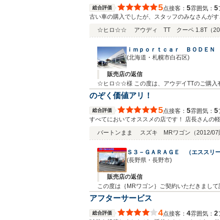
5
5
5
総合評価
接客：
雰囲気：
点
古い車の購入でしたが、スタッフのみなさんがす
い親しみのあるお店でした。 これからもよろし
☆ヒロ☆☆
アウディ TT クーペ 1.8T
（20
ｉｍｐｏｒｔｃａｒ ＢＯＤＥＮ
(北海道・札幌市白石区)
販売店の返信
☆ヒロ☆☆様 この度は、アウデイTTのご購
めるようスタッフ一同全力でサポート致しますので
のぞく価値アリ！
5
5
5
総合評価
接客：
雰囲気：
点
すべてにおいてオススメの店です！ 店長さんの
バートンまま
スズキ MRワゴン
（2012/0
Ｓ３－ＧＡＲＡＧＥ （エススリ
(長野県・長野市)
販売店の返信
この度は｛MRワゴン｝ご契約いただきまし
切にお車に乗っていただきたいと思い、アフ
アフターサービス
ンスを引き続きさせていただきます。今後と
4
4
2
総合評価
接客：
雰囲気：
点