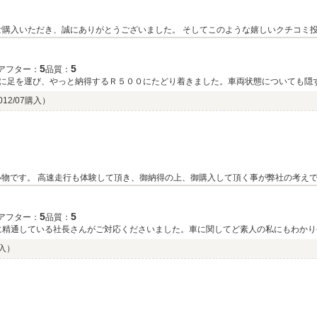
いました。 そしてこのような嬉しいクチコミ投稿もしていただきまして、本当に感謝の気持
も末永
5
5
アフター：
品質：
に足を運び、やっと納得するＲ５００にたどり着きました。車両状態についても隠
事が有り、不安でしたが、丁寧な説明で不安も無くなりました。試乗も第三京浜ま
012/07購入）
さんに言われた通りで、良さが分かりました。初めての左ハンドルでしたが、左ハ
まで頂きまして有難う御座いました。保証についても、必要な部分をピックアップし
も宜しくお願い致します。
物です。 高速走行も体験して頂き、御納得の上、御購入して頂く事が弊社の考えで
ーラーと、 安心して御購入頂ける様に、環境を整えております。 保証に付きまし
り、買う側の立場で、店舗運営全般を行っております。 ワンオフマフラーの御用命お待ちしております。 お
5
5
アフター：
品質：
業界に精通している社長さんがご対応くださいました。車に関してど素人の私にもわか
で快適に運転できています。今後のメンテナンスにも相談に乗って頂きたいです。
購入）