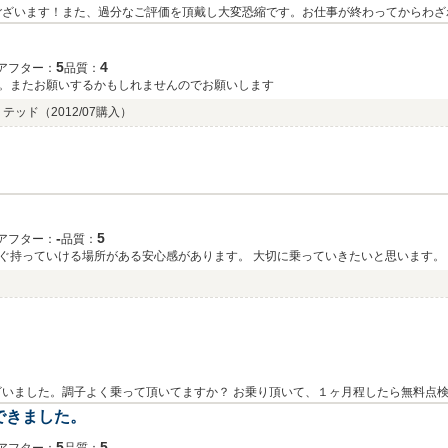
ございます！また、過分なご評価を頂戴し大変恐縮です。お仕事が終わってからわざ
なったというトラブルは、今思い出しても申し訳ない気持ちです（苦笑）。車に関し
の暴言（笑）を、しっかりご理解いただいて実践いただいているところなどは、なん
5
4
アフター：
品質：
ブルを未然に回避することにつながります。結果的にランニングコストを抑えて、長
。またお願いするかもしれませんのでお願いします
トンお付き合いさせていただきます。ありがとうございました。
ミテッド
（2012/07購入）
‐
5
アフター：
品質：
ぐ持っていける場所がある安心感があります。 大切に乗っていきたいと思います。
）
いました。調子よく乗って頂いてますか？ お乗り頂いて、１ヶ月程したら無料点
できました。
5
5
アフター：
品質：