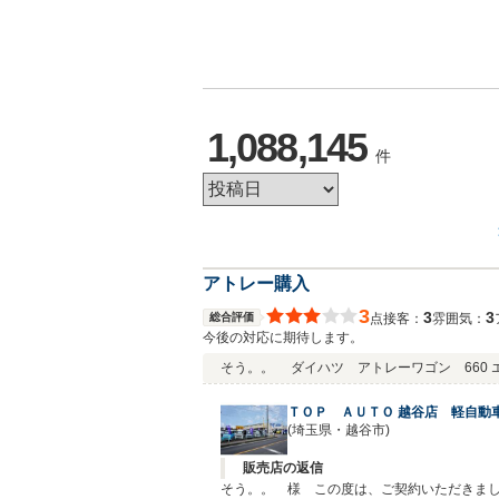
1,088,145
件
アトレー購入
3
3
3
総合評価
接客：
雰囲気：
点
今後の対応に期待します。
そう。。
ダイハツ アトレーワゴン 660
ＴＯＰ ＡＵＴＯ 越谷店 軽自動
(埼玉県・越谷市)
販売店の返信
そう。。 様 この度は、ご契約いただきま