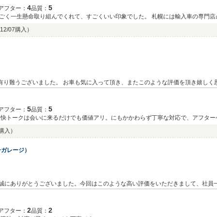
4
5
アフター：
品質：
ごく一生懸命取り組んでくれて、すごくいい印象でした。 札幌には輸入車の専門店
くお願いします☆
12/07購入）
入有り難うございました。 お車も気に入って頂き、またこのような評価を頂き嬉しく
 今後共よろしくお願い致します。 この度は本当にありがとうございました。 import
5
5
アフター：
品質：
軽快トークは会いに来るだけでも価値アリ。にもかかわらず丁寧な対応で、アフター
7購入）
ーガレージ）
て誠にありがとうございました。今回はこのような高い評価をいただきまして、社員
ターサービスに関しても誠意をもってご対応させていただいております。お客様にあ
も、どうぞ宜しくお願い致します。
2
2
アフター：
品質：