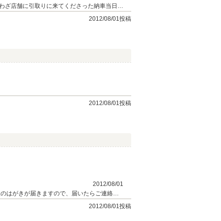
わざ店舗に引取りに来てくださった納車当日、
て素人とお書きになっていますが、「不具合も
2012/08/01投稿
のなんの立派なＢＭＷオーナーでございま
く車に乗れることに繋がります。どうぞ、小さ
2012/08/01投稿
2012/08/01
検のはがきが届きますので、届いたらご連絡下
2012/08/01投稿