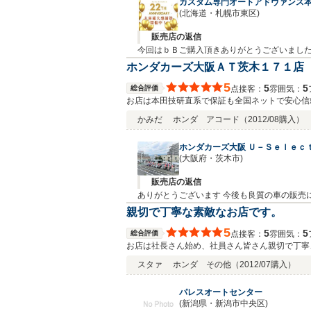
カスタム専門オートアドヴァンス
(北海道・札幌市東区)
販売店の返信
今回はｂＢご購入頂きありがとうございました
車検・板金など何でもご相談下さい、当社は
ホンダカーズ大阪ＡＴ茨木１７１店
5
5
5
総合評価
接客：
雰囲気：
点
お店は本田技研直系で保証も全国ネットで安心信
かみだ
ホンダ アコード
（2012/08購入）
ホンダカーズ大阪 Ｕ－Ｓｅｌｅｃ
(大阪府・茨木市)
販売店の返信
親切で丁寧な素敵なお店です。
5
5
5
総合評価
接客：
雰囲気：
点
お店は社長さん始め、社員さん皆さん親切で丁寧
社員さんの笑顔が印象的です。 買ったばかりで
スタァ
ホンダ その他
（2012/07購入）
パレスオートセンター
(新潟県・新潟市中央区)