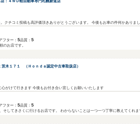
本店：４ＷＤ軽自動車専門札幌新道店
。クチコミ投稿も高評価頂きありがとうございます。 今後もお車の件何かありま
保険代理店ですので万が一の事故などの際は詳しく相談・対応できますので今後もよ
5
5
アフター：
品質：
頼のお店です。
ｔ茨木１７１ （Ｈｏｎｄａ認定中古車取扱店）
ありがとうございます 今後も良質の車の販売に心がけて行きます 今後もお付き合い宜しくお願いいたします
5
5
アフター：
品質：
、そしてきさくに行けるお店です。 わからないことは一つ一つ丁寧に教えてくれま
すが、次の時もまたこちらでお世話になりたいと思います。