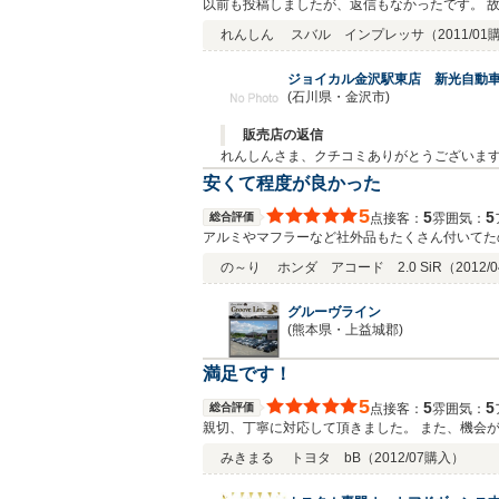
以前も投稿しましたが、返信もなかったです。 
れんしん
スバル インプレッサ
（2011/0
ジョイカル金沢駅東店 新光自動
(石川県・金沢市)
販売店の返信
れんしんさま、クチコミありがとうございます
ます。 その対応により、お客様に満足いただ
安くて程度が良かった
す。 ありがとうございました。。。
5
5
5
総合評価
接客：
雰囲気：
点
アルミやマフラーなど社外品もたくさん付いてた
した、ありがとうございました。
の～り
ホンダ アコード 2.0 SiR
（2012/
グルーヴライン
(熊本県・上益城郡)
満足です！
5
5
5
総合評価
接客：
雰囲気：
点
親切、丁寧に対応して頂きました。 また、機会
みきまる
トヨタ bB
（2012/07購入）