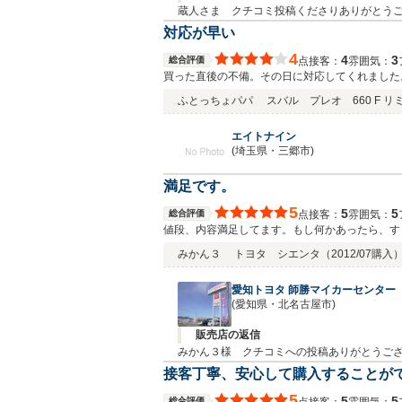
蔵人さま クチコミ投稿くださりありがとう
お渡しした直後に、助手席の窓が閉まらなく
対応が早い
含めて愛してあげてください。」と言った私
4
4
3
総合評価
接客：
雰囲気：
点
す！！定期的なメンテナンスは、大きなトラ
買った直後の不備。その日に対応してくれました
なことでも遠慮なくお声掛けください。トコ
ふとっちょパパ
スバル プレオ 660 F リ
エイトナイン
(埼玉県・三郷市)
満足です。
5
5
5
総合評価
接客：
雰囲気：
点
値段、内容満足してます。もし何かあったら、す
みかん３
トヨタ シエンタ
（2012/07購入
愛知トヨタ 師勝マイカーセンター
(愛知県・北名古屋市)
販売店の返信
みかん３様 クチコミへの投稿ありがとうござ
さい。
接客丁寧、安心して購入することが
5
5
5
総合評価
接客：
雰囲気：