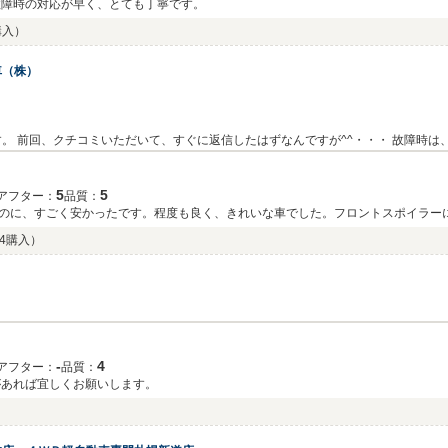
故障時の対応が早く、とても丁寧です。
1購入）
車（株）
。 前回、クチコミいただいて、すぐに返信したはずなんですが^^・・・ 故障時は
けることが、我々の使命だと思います。 これからもより一層努力して参りますので
5
5
アフター：
品質：
のに、すごく安かったです。程度も良く、きれいな車でした。フロントスポイラー
04購入）
‐
4
アフター：
品質：
があれば宜しくお願いします。