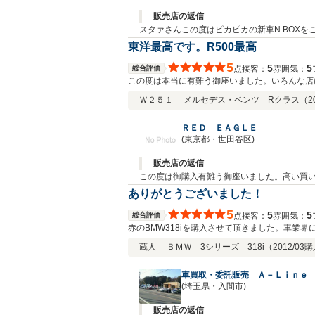
販売店の返信
スタァさんこの度はピカピカの新車N BOXをご購入いただき、誠にありがとうござ
ちでいっぱいです。 重ねて御礼申し上げます。 納車の際には逆にお菓子をいただき、大変ありがとうございました！！ 社員みんなで美味しくいただきますね。 これから
東洋最高です。R500最高
くよろしくお願い致します。
5
5
5
総合評価
接客：
雰囲気：
点
この度は本当に有難う御座いました。いろんな店
くなりました。過去に事故車を騙されて購入した
Ｗ２５１
メルセデス・ベンツ Rクラス
（2
も、メルセデスの良さは分かりませんよ」と社長
族共々感謝しております。 また、子供にお土産
ＲＥＤ ＥＡＧＬＥ
たら、ワンオフマフラーをお願い致します。今後
(東京都・世田谷区)
販売店の返信
この度は御購入有難う御座いました。高い買い
Ｗチェック（ＡＩＳ／ＪＡＡＡ）、整備はディ
ありがとうございました！
5
5
5
総合評価
接客：
雰囲気：
点
赤のBMW318iを購入させて頂きました。車
ての方にもお勧めのお店です。社長さんのおかげ
蔵人
ＢＭＷ 3シリーズ 318i
（2012/03
車買取・委託販売 Ａ－Ｌｉｎｅ
(埼玉県・入間市)
販売店の返信