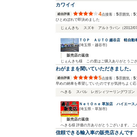
ます。今後、期待にお答えできるよう、精一
カワイイ
4
5
5
総合評価
接客：
雰囲気：
点
ひとめぼれで即決めました
じぇんきち
スズキ アルトラパン
（2012/
ＴＯＰ ＡＵＴＯ 越谷店 軽自動
(埼玉県・越谷市)
販売店の返信
じぇんきち様 この度はご購入ありがとうご
いましたらお気軽にご連絡下さい。
わがままを聞いていただきました。
5
5
5
総合評価
接客：
雰囲気：
点
早めの納車を希望していたのですが気持ちよく応
のでヤフーのオークションなどで中古のパーツを
へきる
スバル レガシィツーリングワゴン 2.
ＮｅｔＯｎｅ 草加店 ハイエース
(埼玉県・草加市)
販売店の返信
へきる様 評価の方ありがとうございます。 
く思っております。 何かありましたらご連絡
信頼できる輸入車の販売店さんです