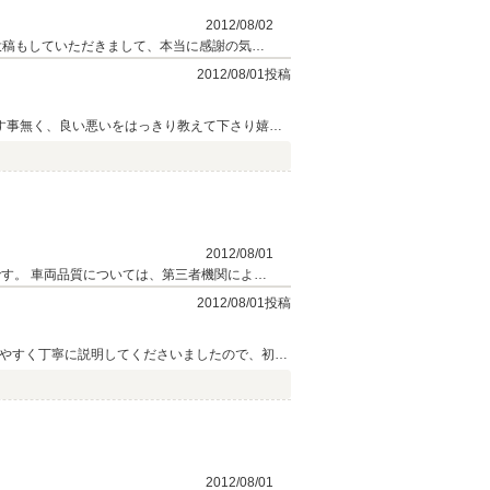
2012/08/02
2012/08/01投稿
す事無く、良い悪いをはっきり教えて下さり嬉し
で走らせて頂き、驚きました。「街中だけ走って
ンドルの運転の注意点まで教えて頂きまして、家
て頂き、満足しております。少し余裕が出来まし
2012/08/01
す。 車両品質については、第三者機関による
ても、保証会社による保証制度を採用してお
2012/08/01投稿
気軽にお立ち寄り下さい。
りやすく丁寧に説明してくださいましたので、初め
この度はありがとうございました！！
2012/08/01