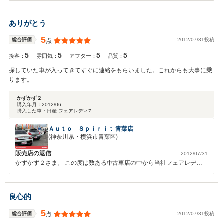
から感謝しております。（＾＾） 何かお困りの際はぜひお気軽にお立
ち寄りください。 今後とも、どうぞ宜しくお願い致します。 U-ALAL京
ありがとう
田辺店一同
5
2012/07/31投稿
総合評価
点
5
5
5
5
接客：
雰囲気：
アフター：
品質：
探していた車が入ってきてすぐに連絡をもらいました。これからも大事に乗
ります。
かずかず２
購入年月：
2012/06
購入した車：
日産 フェアレディZ
Ａｕｔｏ Ｓｐｉｒｉｔ 青葉店
(神奈川県・横浜市青葉区)
販売店の返信
2012/07/31
かずかず２さま。 この度は数ある中古車店の中から当社フェアレディZ
をご成約頂き、誠に有難うございました。 またこのような有り難い高
評価・コメント入力頂きとても感謝致します。 納車後1ヶ月経過します
が、お車の調子は如何でしょうか？ 当社では、ユーザー様から直接お
良心的
譲り頂いたお車のみを販売しております。 なかなかフェアレディＺを
お譲り頂く機会が無かったのですが、ようやくありましたのですぐにご
5
2012/07/31投稿
総合評価
点
連絡をさせて頂き、ご契約して頂きましたね。 納車させていただいて