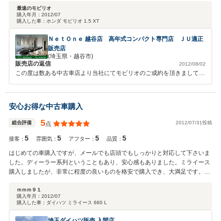
もらえないように大変良い買い物だったと思います。車両保険も見直したん
最速のモビリオ
購入年月：
2012/07
ですが最低にしても「購入価格」に設定できないほど…（笑）。全損しちゃ
購入した車：
ホンダ モビリオ 1.5 XT
ったら、保険でこの店で２台買えちゃいます！そのくらいお得でした。アフ
ターは有料でつけましたが、これから使う機会が少なければいいなぁと思い
ＮｅｔＯｎｅ 越谷店 高年式コンパクト専門店 ＪＵ適正
ます。副店長にしか会えませんでしたが、社長に一言『ナイス仕入れです
販売店
ね！GJ！』今後ともよろしくお願いします！
(埼玉県・越谷市)
販売店の返信
2012/08/02
この度は数ある中古車店より当社にてモビリオのご成約を頂きまして誠
に有難う御座いました。早速のお褒めのお言葉も頂きまして誠に有難う
御座います。お客様に本当に喜んで頂けて嬉しいです！当社独自の厳し
い仕入れ基準を設け、お客様にいかにお得！お買得！！を感じて頂ける
安心お得な中古車購入
かを重点に仕入れをしております。今後もよりお客様に喜んで頂ける様
努めて参ります。また、今回は全国お近くのディーラーさんにて対応可
5
2012/07/31投稿
総合評価
点
能なオリジナル保証もお付け致しております。何かお車の事でお困りの
5
5
5
5
事が御座いましたら、いつでもお気軽にご連絡、ご相談下さい。それで
接客：
雰囲気：
アフター：
品質：
は今後とも末永いお付き合い、どうぞ宜しくお願い致します。
はじめての車購入ですが、メールでも店頭でもしっかりと対応して下さいま
した。ディーラー系列ということもあり、安心感もありました。ミライース
購入しましたが、非常に程度の良いものを格安で購入でき、大満足です。ど
うもありがとうございました。
ｍｍｍ９１
購入年月：
2012/07
購入した車：
ダイハツ ミライース 660 L
埼玉ダイハツ販売 入間店