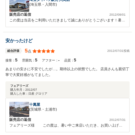
(埼玉県・入間市)
販売店の返信
2012/08/01
この度は当店をご利用いただきまして誠にありがとうございます！暑い
中足を運んでいただきまして、実際にお車をご確認いただきながら色々
とお話をさせていただきました。ご納得、ご満足いただけたなら幸いで
ございます！！ミライースを是非ご愛用いただければ嬉しい限りでござ
安かったけど
います。今後ともダイハツをよろしくお願いいたします。ありがとうご
ざいました。
5
2012/07/31投稿
総合評価
点
5
5
-
5
接客：
雰囲気：
アフター：
品質：
あまりの安さに不安でしたが…。期待以上の状態でした。 店員さんも親切丁
寧で大変好感がもてました。
フェアリーズ
購入年月：
2012/07
購入した車：
日産 グロリア
十萬屋
(茨城県・土浦市)
販売店の返信
2012/07/31
フェアリーズ様 この度は、暑い中ご来店いただき、お買い上げあ
りがとうございました。 高い評価を頂戴し、感謝しております。 これ