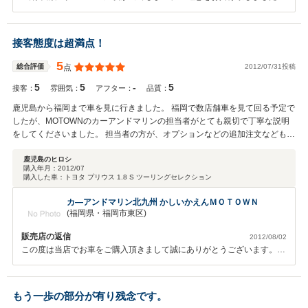
ただ、今回の納車前整備でリコール対策済でございますので、安心して
お乗り頂けると思います。 ご納車が遅くなってしまいましたが、お車
はご満足頂けた様で大変嬉しく 思っております。 Y様は以前からアメ車
接客態度は超満点！
を所有されていたという事もあり、アメ車に関しては ご理解を頂けて
いると思っております。 まだまだ暑い日が続きますが今年は、新しい
5
2012/07/31投稿
総合評価
点
チャレンジャーで楽しい夏の 満喫して下さいね！！ カスタムの事でも
5
5
-
5
何でも結構ですので、お気軽にご相談下さいませ。 この度は、誠にあ
接客：
雰囲気：
アフター：
品質：
りがとうございました。
鹿児島から福岡まで車を見に行きました。 福岡で数店舗車を見て回る予定で
したが、MOTOWNのカーアンドマリンの担当者がとても親切で丁寧な説明
をしてくださいました。 担当者の方が、オプションなどの追加注文なども快
く受け入れてくださり、「1円でも安く！」と検討してくださいました。結
局朝から夕方まで暑い中、相談に乗ってくださり、現在、契約し、納車準備
鹿児島のヒロシ
購入年月：
2012/07
中です。また、福岡に受け取りに行くのが楽しみです。
購入した車：
トヨタ プリウス 1.8 S ツーリングセレクション
カ―アンドマリン北九州 かしいかえんＭＯＴＯＷＮ
(福岡県・福岡市東区)
販売店の返信
2012/08/02
この度は当店でお車をご購入頂きまして誠にありがとうございます。
また、このような高い評価を頂きましてありがとうございます！！遠方
からという事もあり不安な事もあったかと思いますが、ご満足頂けて大
変嬉しく思います。納車にはまだ日数かかりますが楽しみにしていて下
もう一歩の部分が有り残念です。
さい♪ 商談も大事ですが、これからのアフターや対応が当社では１番大