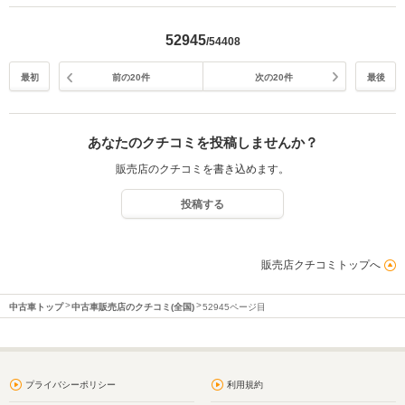
からも、安さと品質に驚いていただけるような車を取り揃えて参ります
ので、今後ともどうぞ宜しくお願い致します。
52945
/54408
最初
前の20件
次の20件
最後
あなたのクチコミを投稿しませんか？
販売店のクチコミを書き込めます。
投稿する
販売店クチコミトップへ
中古車トップ
中古車販売店のクチコミ(全国)
52945ページ目
プライバシーポリシー
利用規約