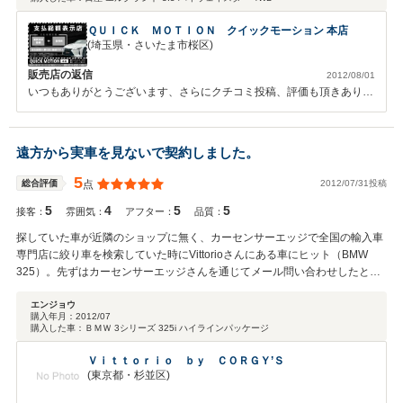
ＱＵＩＣＫ ＭＯＴＩＯＮ クイックモーション 本店
(埼玉県・さいたま市桜区)
販売店の返信
2012/08/01
いつもありがとうございます、さらにクチコミ投稿、評価も頂きありが
とうございます。また何かありましたらお気軽にご相談ください、今後
も宜しくお願い致します。
遠方から実車を見ないで契約しました。
5
2012/07/31投稿
総合評価
点
5
4
5
5
接客：
雰囲気：
アフター：
品質：
探していた車が近隣のショップに無く、カーセンサーエッジで全国の輸入車
専門店に絞り車を検索していた時にVittorioさんにある車にヒット（BMW
325）。先ずはカーセンサーエッジさんを通じてメール問い合わせしたとこ
ろ、ネットに載っていなかった細かい部分の写真や詳細が丁寧に書かれてい
たので実際に店に電話を入れてご担当営業の方に当方が持つ質問を数点確認
エンジョウ
購入年月：
2012/07
した時の敏速で丁寧な対応に信頼を持てた為、スケジュール調整がきかなか
購入した車：
ＢＭＷ 3シリーズ 325i ハイラインパッケージ
っ事もあり思い切って実車を見ないで契約の運びとなりました。 納車時も丁
寧な対応をして頂き、アフターフォローにも期待できる点でも非常に好感が
Ｖｉｔｔｏｒｉｏ ｂｙ ＣＯＲＧＹ’Ｓ
持てました。
(東京都・杉並区)