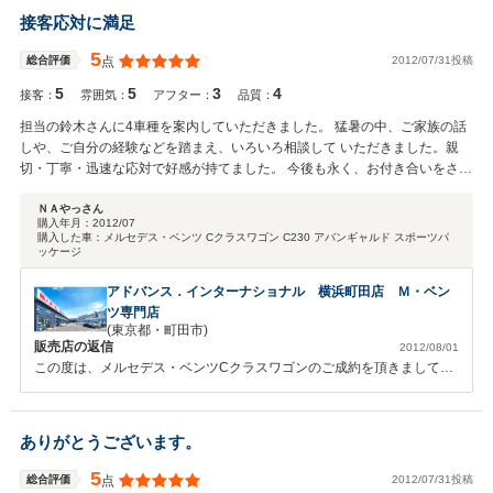
さい。 今後ともよろしくお願いします！！
接客応対に満足
5
2012/07/31投稿
総合評価
点
5
5
3
4
接客：
雰囲気：
アフター：
品質：
担当の鈴木さんに4車種を案内していただきました。 猛暑の中、ご家族の話
しや、ご自分の経験などを踏まえ、いろいろ相談して いただきました。親
切・丁寧・迅速な応対で好感が持てました。 今後も永く、お付き合いをさせ
て頂きたいと思います。
ＮＡやっさん
購入年月：
2012/07
購入した車：
メルセデス・ベンツ Cクラスワゴン C230 アバンギャルド スポーツパ
ッケージ
アドバンス．インターナショナル 横浜町田店 Ｍ・ベン
ツ専門店
(東京都・町田市)
販売店の返信
2012/08/01
この度は、メルセデス・ベンツCクラスワゴンのご成約を頂きまして誠
にありがとう御座います！今回のお車はオプション装備も充実している
こだわりの１台になりますので末永く可愛がって頂けましたら幸いで御
座います。これからはアドバンスが全面的にサポートさせて頂きますの
ありがとうございます。
で気になる内容御座いましたらお気軽にご相談下さいませ。また、お近
くにお越しの際はお気軽に遊びにお立ち寄り頂けましたら幸いで御座い
5
2012/07/31投稿
総合評価
点