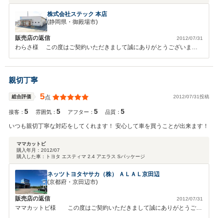
株式会社ステック 本店
(静岡県・御殿場市)
販売店の返信
2012/07/31
わらさ様 この度はご契約いただきまして誠にありがとうございまし
た。 今回はこのような高い評価をいただきまして、社員一同心から感
謝しております。 何かお困りの際はぜひお気軽にお立ち寄りくださ
い。 今後とも、どうぞ宜しくお願い致します。
親切丁寧
5
2012/07/31投稿
総合評価
点
5
5
5
5
接客：
雰囲気：
アフター：
品質：
いつも親切丁寧な対応をしてくれます！ 安心して車を買うことが出来ます！
ママカットビ
購入年月：
2012/07
購入した車：
トヨタ エスティマ 2.4 アエラス Sパッケージ
ネッツトヨタヤサカ（株） ＡＬＡＬ京田辺
(京都府・京田辺市)
販売店の返信
2012/07/31
ママカットビ様 この度はご契約いただきまして誠にありがとうござ
いました。 今回はこのような高い評価をいただきまして、社員一同心