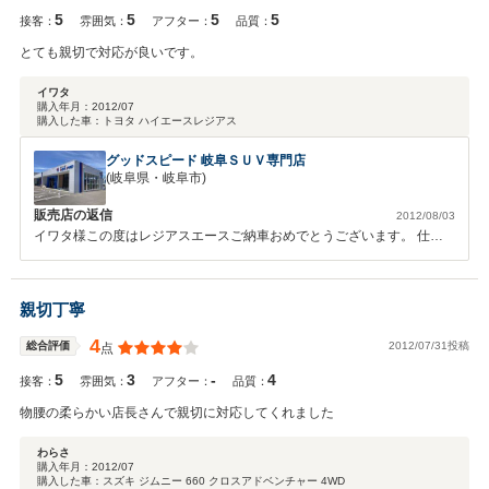
ます。
5
5
5
5
接客：
雰囲気：
アフター：
品質：
とても親切で対応が良いです。
イワタ
購入年月：
2012/07
購入した車：
トヨタ ハイエースレジアス
グッドスピード 岐阜ＳＵＶ専門店
(岐阜県・岐阜市)
販売店の返信
2012/08/03
イワタ様この度はレジアスエースご納車おめでとうございます。 仕事
でも使われるお車ですが、カスタムもしてとてもカッコイイお車になっ
たと思います。 イワタ様には何度もお店の方に足を運んで頂きとても
ご納車までスムーズに行くことができました。 当社オススメのガラス
親切丁寧
コーティングを施工したので、洗車等のメンテナンスも楽になったとお
もいます。 また、点検やオイル交換のご案内をしますのでまたお店に
4
2012/07/31投稿
総合評価
点
遊びに来て下さいね。 今後ともグッドスピードを宜しくお願いしま
5
3
-
4
す。
接客：
雰囲気：
アフター：
品質：
物腰の柔らかい店長さんで親切に対応してくれました
わらさ
購入年月：
2012/07
購入した車：
スズキ ジムニー 660 クロスアドベンチャー 4WD