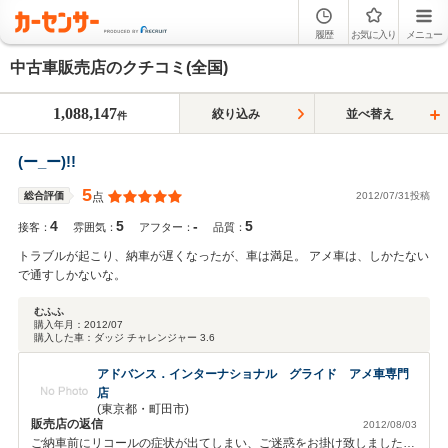
履歴
お気に入り
メニュー
中古車販売店のクチコミ(全国)
1,088,147
絞り込み
並べ替え
件
(ー_ー)!!
5
2012/07/31投稿
総合評価
点
4
5
-
5
接客：
雰囲気：
アフター：
品質：
トラブルが起こり、納車が遅くなったが、車は満足。 アメ車は、しかたない
で通すしかないな。
むふふ
購入年月：
2012/07
購入した車：
ダッジ チャレンジャー 3.6
アドバンス．インターナショナル グライド アメ車専門
店
(東京都・町田市)
販売店の返信
2012/08/03
ご納車前にリコールの症状が出てしまい、ご迷惑をお掛け致しました。