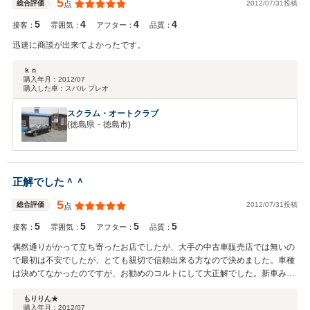
5
2012/07/31投稿
総合評価
点
たね。 娘さんとご旅行に行かれる際は、是非当社のレンタカーをご利
5
4
4
4
用ください！ １日２１００円～使用可能です！ 暑い日が続きますが、
接客：
雰囲気：
アフター：
品質：
お体にはお気を付けください！ またくみっち様にお会いできるのを楽
迅速に商談が出来てよかったです。
しみにしております。
ｋｎ
購入年月：
2012/07
購入した車：
スバル プレオ
スクラム・オートクラブ
(徳島県・徳島市)
正解でした＾＾
5
2012/07/31投稿
総合評価
点
5
5
5
5
接客：
雰囲気：
アフター：
品質：
偶然通りがかって立ち寄ったお店でしたが、大手の中古車販売店では無いの
で最初は不安でしたが、とても親切で信頼出来る方なので決めました。車種
は決めてなかったのですが、お勧めのコルトにして大正解でした。新車みた
いに綺麗で大満足です。またお世話になると思いますのでよろしくおねがい
します。
もりりん★
購入年月：
2012/07