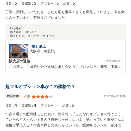
5
5
5
5
から半年以内のご来店（青葉店）で、ガラスコーティング・ボディコー
接客：
雰囲気：
アフター：
品質：
ティングの再施工を無料で行わせて頂きます。また、無料にて洗車・室
丁寧に説明していただき、また対応も素早くとても満足しています。車も気
内清掃をさせていただいております。 是非お出かけ前にお立ち寄り下
に入っています。有難うございました
さい。 またかずかず２様にお会いできるのを楽しみにしております。
いっちゃ
購入年月：
2012/07
購入した車：
ダイハツ ミライース
（株）溝上
(大阪府・泉北郡)
販売店の返信
2012/08/01
この度は、ご成約いただき誠にありがとうございました。商談、下取り
と即決していただき感謝しております。納車後も快適に乗っていただく
ために、何かあればご対応していきますので、今後ともよろしくお願い
いたします。
超フルオプション車がこの価格で？
4
2012/07/31投稿
総合評価
点
4
4
-
5
接客：
雰囲気：
アフター：
品質：
中古車選びの醍醐味ここにあり。新車時に『こんなにオプション付けまくっ
ていたらどのくらいするの？自分じゃ付けないよ（笑』っていう車がこんな
価格で手に入る！中古車探しの楽しみというか、醍醐味というか…存分に味
わえました。走行距離を言うまでは友人、知人に購入価格を伝えても信じて