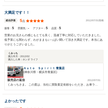
大満足です！！
5
2012/07/31投稿
総合評価
点
5
-
5
5
接客：
雰囲気：
アフター：
品質：
営業のお兄さんの感じもとても良く、迅速丁寧に対応していただきました。
低予算にも関わらず、わがままもいっぱい聞いて頂き大満足です。本当にあ
りがとうございました。
くみっち
購入年月：
2012/02
購入した車：
ホンダ ライフ
Ａｕｔｏ Ｓｐｉｒｉｔ 青葉店
(神奈川県・横浜市青葉区)
販売店の返信
2012/07/31
くみっちさま。 この度は、当社に買取査定依頼をいただき、お車ラフ
ェスタをご売却頂き誠にありがとうございます。 そのうえ、当社ライ
フをご成約頂き、誠にありがとうございました。 納車から５か月程経
ちますが、その後調子はいかがでしょうか？ 納車から半年間は当社青
よかったです
葉店にてオイル交換を無料で行っておりますので、是非ドライブ前にお
立ち寄りください！ お仕事が同じ営業という事で話が盛り上がりまし