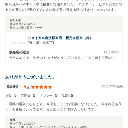
明も分かりやすく丁寧に接客して頂きました。 アフターサービスも充実して
るとの事なので安心です♪ また車を買い替える時も行きたいと思います。
みたんぬ
購入年月：
2012/01
購入した車：
日産 マーチ
ジョイカル金沢駅東店 新光自動車（株）
(石川県・金沢市)
販売店の返信
2012/08/01
みたんぬさま、クチコミありがとうございます。このご縁を生涯のご縁
と感じ、これからもより一層、努力して参りますので、今後ともどうぞ
よろしくお願い申し上げます。ありがとうございました。
ありがとうございました。
5
2012/07/31投稿
総合評価
点
5
5
5
5
接客：
雰囲気：
アフター：
品質：
二回目の購入になります。今回もここでお世話になりました。車も程度も良
く、大変気にいってます。また次もここで購入したいです。
海風
購入年月：
2012/07
購入した車：
日産 エルグランド 3.5 ハイウェイスター 4WD