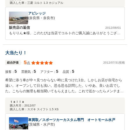
購入した車：
三菱 コルト 1.3 カジュアル
アビレッジ
(奈良県・奈良市)
販売店の返信
2012/08/01
もりりん★様、このたびは当店でコルトのご購入誠にありがとうござい
ました。何度もご来店いただき最終当店でご購入いただき、感謝の気持
ちでいっぱいです。ご自宅とお店は比較的近いので、もし何かございま
したらいつでも連絡ください。このたびはありがとうございました。
大当たり！
5
2012/07/31投稿
総合評価
点
5
5
5
5
接客：
雰囲気：
アフター：
品質：
希望に添う車が中々見つからない時に見つけた1台。しかしお店が自宅から
遠い。オープンして日も浅い。恐る恐る訪問した。いやあ、良いお店でし
た。こちらの無理も相当聞いてもらえました。これで近かったらメンテまで
お願いしています。数年後、また中古車を買うことがあったらここで買いま
す！
ｔａｉｌａ
購入年月：
2012/07
購入した車：
スズキ スイフト 1.5 XS
車買取／スポーツカーカスタム専門 オートモール水戸
(茨城県・水戸市)