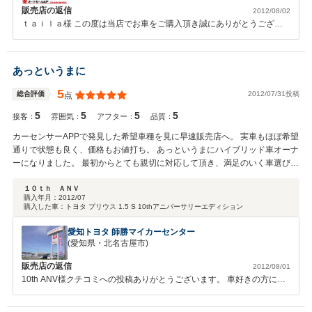
販売店の返信
2012/08/02
ｔａｉｌａ様 この度は当店でお車をご購入頂き誠にありがとうござい
ました。 また、このような高い評価を頂き、ありがとうございます♪ こ
れからもご期待に添えられるようお客様第一で頑張ります！！！この度
は、誠にありがとうございました！！何かございましたらいつでもご連
あっというまに
絡下さいませ！！
5
2012/07/31投稿
総合評価
点
5
5
5
5
接客：
雰囲気：
アフター：
品質：
カーセンサーAPPで発見した希望車種を見に早速販売店へ。 実車もほぼ希望
通りで状態も良く、価格もお値打ち。 あっというまにハイブリッド車オーナ
ーになりました。 最初からとても親切に対応して頂き、満足のいく車選びが
出来ました。 佐藤さん、ありがとうございました。
１０ｔｈ ＡＮＶ
購入年月：
2012/07
購入した車：
トヨタ プリウス 1.5 S 10thアニバーサリーエディション
愛知トヨタ 師勝マイカーセンター
(愛知県・北名古屋市)
販売店の返信
2012/08/01
10th ANV様クチコミへの投稿ありがとうございます。 車好きの方に販
売させて頂き嬉しく思ってます・・・今後のアフターサービスも一生懸
命にさせて頂きます。 お気づきな事があれば、お気軽に声をかけて下