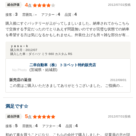
事にしております！！ ここで購入して良かった！と思われるよう日々
4
2012/07/31投稿
総合評価
点
がんばりますので応援して下さい（笑）♪ これからも誠心誠意、迅速な
3
-
4
4
対応を心掛けて参ります。 末永いお付き合いを今後とも宜しくお願い
接客：
雰囲気：
アフター：
品質：
致します！納車後は素敵なカーライフをお楽しみ下さい♪ また近況報告
購入後にすぐバッテリーが上がってしましいました。納車されてからこちら
させて頂きます☆
で交換する予定だったのでとりあえず問題無いのですが完璧な状態での納車
を希望する方は気になるかもしれません。外装仕上げも所々雑な部分が有り
天井部分のモール隙間やフロントバンパーの水垢汚れが有り残念でした。
ｙａｓｕ－ｋ
購入年月：
2012/07
購入した車：
ダイハツ ミラ 660 カスタム RS
二幸自動車（株） トヨペット特約販売店
(茨城県・結城郡)
販売店の返信
2012/08/01
この度はご購入いただきましてありがとうございました。 ご指摘の件
ですが、細かい部分まで目が届かず申し訳ございませんでした。今後も
お客様に満足していただけるよう努力してまいりますので、何かござい
ましたらご連絡ください。 よろしくお願いいたします。
満足です☆
5
2012/07/31投稿
総合評価
点
5
4
4
4
接客：
雰囲気：
アフター：
品質：
初めて車を買うことになり、こちらの会社で購入しました。 従業員の方が説