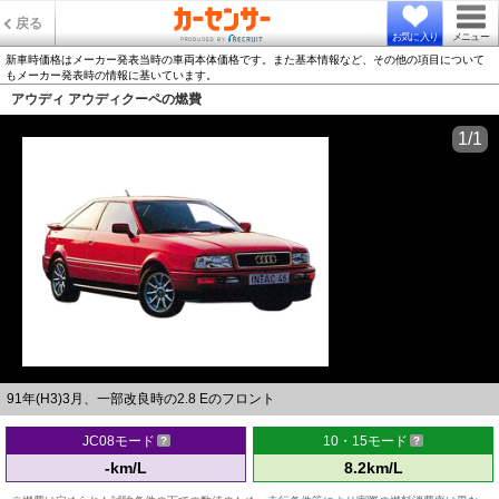
戻る
お気に入り
メニュー
新車時価格はメーカー発表当時の車両本体価格です。また基本情報など、その他の項目について
もメーカー発表時の情報に基いています。
アウディ アウディクーペの燃費
1/1
91年(H3)3月、一部改良時の2.8 Eのフロント
JC08モード
10・15モード
-km/L
8.2km/L