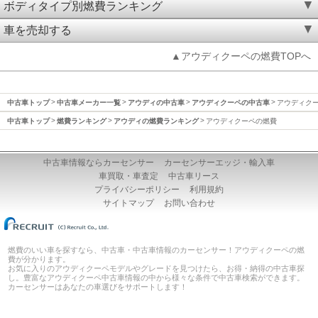
ボディタイプ別燃費ランキング
車を売却する
▲アウディクーペの燃費TOPへ
中古車トップ
中古車メーカー一覧
アウディの中古車
アウディクーペの中古車
アウディク
中古車トップ
燃費ランキング
アウディの燃費ランキング
アウディクーペの燃費
中古車情報ならカーセンサー
カーセンサーエッジ・輸入車
車買取・車査定
中古車リース
プライバシーポリシー
利用規約
サイトマップ
お問い合わせ
燃費のいい車を探すなら、中古車・中古車情報のカーセンサー！アウディクーペの燃
費が分かります。
お気に入りのアウディクーペモデルやグレードを見つけたら、お得・納得の中古車探
し。豊富なアウディクーペ中古車情報の中から様々な条件で中古車検索ができます。
カーセンサーはあなたの車選びをサポートします！