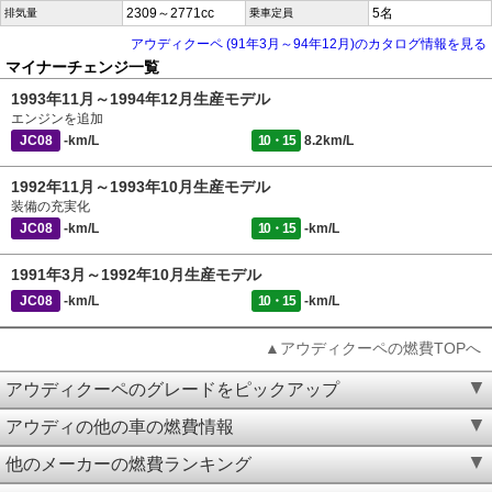
2309～2771cc
5名
排気量
乗車定員
アウディクーペ (91年3月～94年12月)のカタログ情報を見る
マイナーチェンジ一覧
1993年11月～1994年12月生産モデル
エンジンを追加
JC08
-km/L
10・15
8.2km/L
1992年11月～1993年10月生産モデル
装備の充実化
JC08
-km/L
10・15
-km/L
1991年3月～1992年10月生産モデル
JC08
-km/L
10・15
-km/L
▲アウディクーペの燃費TOPへ
アウディクーペのグレードをピックアップ
アウディの他の車の燃費情報
他のメーカーの燃費ランキング