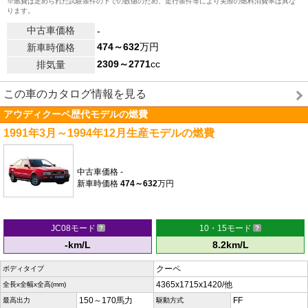
※燃費は定められた試験条件の下での数値のため、走行条件等により実際の燃料消費率は異な
ります。
中古車価格
-
474～632
万円
新車時価格
2309～2771
cc
排気量
この車のカタログ情報を見る
アウディクーペ歴代モデルの燃費
1991年3月～1994年12月生産モデルの燃費
中古車価格
-
新車時価格
474～632
万円
JC08モード
10・15モード
-km/L
8.2km/L
クーペ
ボディタイプ
4365x1715x1420/他
全長x全幅x全高(mm)
150～170馬力
FF
最高出力
駆動方式