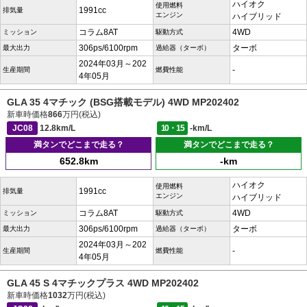
ハイオク
使用燃料
1991cc
排気量
エンジン
ハイブリッド
コラム8AT
4WD
ミッション
駆動方式
306ps/6100rpm
ターボ
最大出力
過給器（ターボ）
2024年03月～202
-
生産期間
燃費性能
4年05月
GLA 35 4マチック (BSG搭載モデル) 4WD MP202402
新車時価格
866
万円(税込)
JC08
12.8km/L
10・15
-km/L
満タンでどこまで走る？
満タンでどこまで走る？
652.8km
-km
ハイオク
使用燃料
1991cc
排気量
エンジン
ハイブリッド
コラム8AT
4WD
ミッション
駆動方式
306ps/6100rpm
ターボ
最大出力
過給器（ターボ）
2024年03月～202
-
生産期間
燃費性能
4年05月
GLA 45 S 4マチックプラス 4WD MP202402
新車時価格
1032
万円(税込)