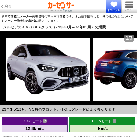
戻る
お気に入り
メニュー
新車時価格はメーカー発表当時の車両本体価格です。また基本情報など、その他の項目について
もメーカー発表時の情報に基いています。
メルセデスＡＭＧ GLAクラス（24年03月～24年05月）の燃費
1/3
23年(R5)12月、MC時のフロント。仕様はグレードにより異なります
JC08モード
10・15モード
12.8km/L
-km/L