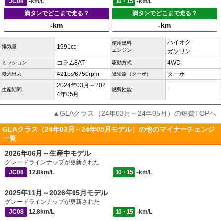
JC08
-km/L
10・15
-km/L
満タンでどこまで走る？
満タンでどこまで走る？
-km
-km
ハイオク
使用燃料
1991cc
排気量
エンジン
ガソリン
コラム8AT
4WD
ミッション
駆動方式
421ps/6750rpm
ターボ
最大出力
過給器（ターボ）
2024年03月～202
-
生産期間
燃費性能
4年05月
▲GLAクラス（24年03月～24年05月）の燃費TOPへ
GLAクラス（24年03月～24年05月モデル）の他のマイナーチェンジ
一覧
2026年06月～生産中モデル
グレードラインナップが更新された
JC08
12.8km/L
10・15
-km/L
2025年11月～2026年05月モデル
グレードラインナップが更新された
JC08
12.8km/L
10・15
-km/L