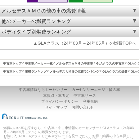
メルセデスＡＭＧの他の車の燃費情報
他のメーカーの燃費ランキング
ボディタイプ別燃費ランキング
▲GLAクラス（24年03月～24年05月）の燃費TOPへ
中古車トップ
中古車メーカー一覧
メルセデスＡＭＧの中古車
GLAクラスの中古車
GLAク
中古車トップ
燃費ランキング
メルセデスＡＭＧの燃費ランキング
GLAクラスの燃費
GLA
中古車情報ならカーセンサー
カーセンサーエッジ・輸入車
車買取・車査定
中古車リース
プライバシーポリシー
利用規約
サイトマップ
お問い合わせ
燃費のいい車を探すなら、中古車・中古車情報のカーセンサー！GLAクラス（24年03
月～24年05月モデル）の燃費が分かります。
お気に入りのGLAクラスモデルやグレードを見つけたら、お得・納得の中古車探し。