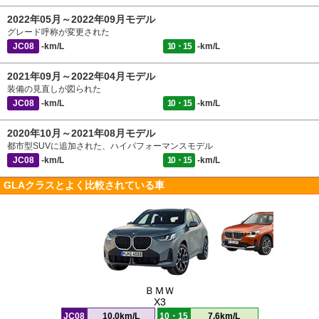
2022年05月～2022年09月モデル
グレード呼称が変更された
JC08
-km/L
10・15
-km/L
2021年09月～2022年04月モデル
装備の見直しが図られた
JC08
-km/L
10・15
-km/L
2020年10月～2021年08月モデル
都市型SUVに追加された、ハイパフォーマンスモデル
JC08
-km/L
10・15
-km/L
GLAクラスとよく比較されている車
ＢＭＷ
X3
JC08
10.0km/L
10・15
7.6km/L