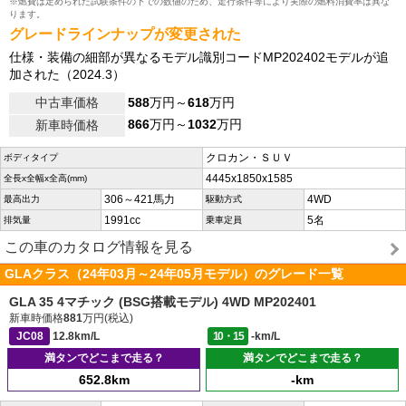
※燃費は定められた試験条件の下での数値のため、走行条件等により実際の燃料消費率は異な
ります。
グレードラインナップが変更された
仕様・装備の細部が異なるモデル識別コードMP202402モデルが追
加された（2024.3）
中古車価格
588
万円～
618
万円
866
万円～
1032
万円
新車時価格
クロカン・ＳＵＶ
ボディタイプ
4445x1850x1585
全長x全幅x全高(mm)
306～421馬力
4WD
最高出力
駆動方式
1991cc
5名
排気量
乗車定員
この車のカタログ情報を見る
GLAクラス（24年03月～24年05月モデル）のグレード一覧
GLA 35 4マチック (BSG搭載モデル) 4WD MP202401
新車時価格
881
万円(税込)
JC08
12.8km/L
10・15
-km/L
満タンでどこまで走る？
満タンでどこまで走る？
652.8km
-km