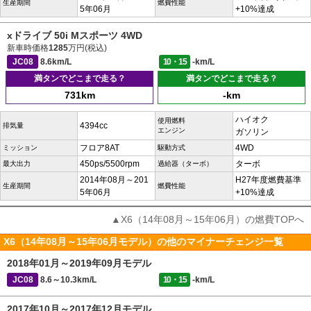
生産期間
燃費性能
5年06月
+10%達成
xドライブ 50i Mスポーツ 4WD
新車時価格
1285
万円(税込)
JC08
8.6km/L
10・15
-km/L
満タンでどこまで走る？
満タンでどこまで走る？
731km
-km
ハイオク
使用燃料
4394cc
排気量
エンジン
ガソリン
フロア8AT
4WD
ミッション
駆動方式
450ps/5500rpm
ターボ
最大出力
過給器（ターボ）
2014年08月～201
H27年度燃費基準
生産期間
燃費性能
5年06月
+10%達成
▲X6（14年08月～15年06月）の燃費TOPへ
X6（14年08月～15年06月モデル）の他のマイナーチェンジ一覧
2018年01月～2019年09月モデル
JC08
8.6～10.3km/L
10・15
-km/L
2017年10月～2017年12月モデル