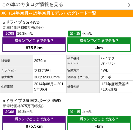
この車のカタログ情報を見る
X6（14年08月～15年06月モデル）のグレード一覧
xドライブ 35i 4WD
新車時価格
898
万円(税込)
JC08
10.3km/L
10・15
-km/L
満タンでどこまで走る？
満タンでどこまで走る？
875.5km
-km
ハイオク
使用燃料
2979cc
排気量
エンジン
ガソリン
フロア8AT
4WD
ミッション
駆動方式
306ps/5800rpm
ターボ
最大出力
過給器（ターボ）
2014年08月～201
H27年度燃費基準
生産期間
燃費性能
5年06月
+10%達成
xドライブ 35i Mスポーツ 4WD
新車時価格
975
万円(税込)
JC08
10.3km/L
10・15
-km/L
満タンでどこまで走る？
満タンでどこまで走る？
875.5km
-km