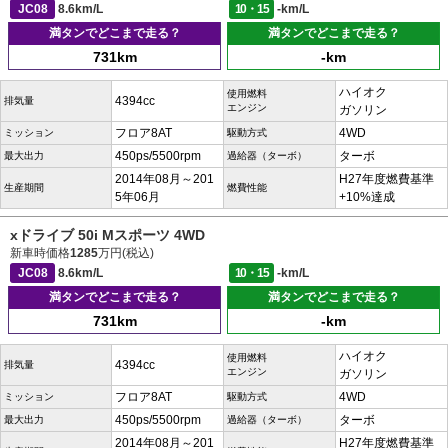
JC08
8.6km/L
10・15
-km/L
満タンでどこまで走る？
満タンでどこまで走る？
731km
-km
ハイオク
使用燃料
4394cc
排気量
エンジン
ガソリン
フロア8AT
4WD
ミッション
駆動方式
450ps/5500rpm
ターボ
最大出力
過給器（ターボ）
2014年08月～201
H27年度燃費基準
生産期間
燃費性能
5年06月
+10%達成
xドライブ 50i Mスポーツ 4WD
新車時価格
1285
万円(税込)
JC08
8.6km/L
10・15
-km/L
満タンでどこまで走る？
満タンでどこまで走る？
731km
-km
ハイオク
使用燃料
4394cc
排気量
エンジン
ガソリン
フロア8AT
4WD
ミッション
駆動方式
450ps/5500rpm
ターボ
最大出力
過給器（ターボ）
2014年08月～201
H27年度燃費基準