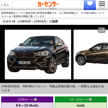
戻る
お気に入り
メニュー
新車時価格はメーカー発表当時の車両本体価格です。また基本情報など、その他の項目について
もメーカー発表時の情報に基いています。
ＢＭＷ X6（14年08月～15年06月）の燃費
1/3
14年(H25)8月、FMC時のフロント。写真は本国仕様の為、一部異なる場合があ
ります
JC08モード
10・15モード
8.6～10.3km/L
-km/L