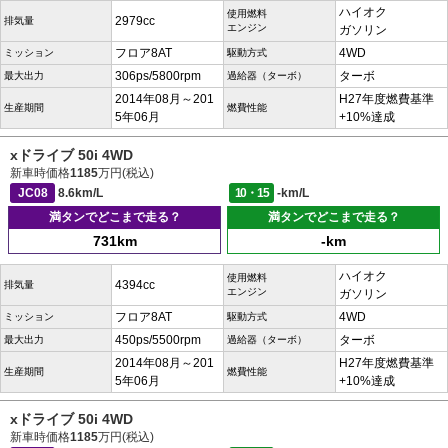
ハイオク
使用燃料
2979cc
排気量
エンジン
ガソリン
フロア8AT
4WD
ミッション
駆動方式
306ps/5800rpm
ターボ
最大出力
過給器（ターボ）
2014年08月～201
H27年度燃費基準
生産期間
燃費性能
5年06月
+10%達成
xドライブ 50i 4WD
新車時価格
1185
万円(税込)
JC08
8.6km/L
10・15
-km/L
満タンでどこまで走る？
満タンでどこまで走る？
731km
-km
ハイオク
使用燃料
4394cc
排気量
エンジン
ガソリン
フロア8AT
4WD
ミッション
駆動方式
450ps/5500rpm
ターボ
最大出力
過給器（ターボ）
2014年08月～201
H27年度燃費基準
生産期間
燃費性能
5年06月
+10%達成
xドライブ 50i 4WD
新車時価格
1185
万円(税込)