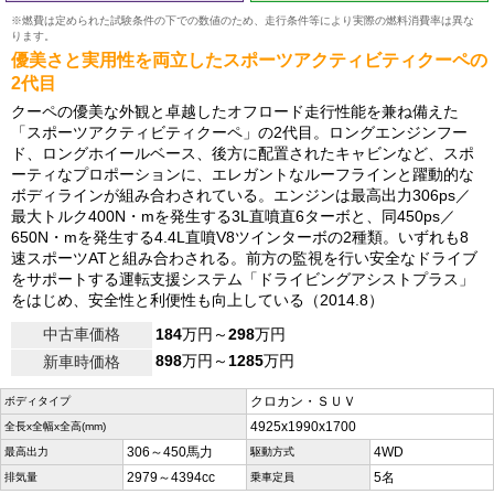
※燃費は定められた試験条件の下での数値のため、走行条件等により実際の燃料消費率は異な
ります。
優美さと実用性を両立したスポーツアクティビティクーペの
2代目
クーペの優美な外観と卓越したオフロード走行性能を兼ね備えた
「スポーツアクティビティクーペ」の2代目。ロングエンジンフー
ド、ロングホイールベース、後方に配置されたキャビンなど、スポ
ーティなプロポーションに、エレガントなルーフラインと躍動的な
ボディラインが組み合わされている。エンジンは最高出力306ps／
最大トルク400N・mを発生する3L直噴直6ターボと、同450ps／
650N・mを発生する4.4L直噴V8ツインターボの2種類。いずれも8
速スポーツATと組み合わされる。前方の監視を行い安全なドライブ
をサポートする運転支援システム「ドライビングアシストプラス」
をはじめ、安全性と利便性も向上している（2014.8）
中古車価格
184
万円～
298
万円
898
万円～
1285
万円
新車時価格
クロカン・ＳＵＶ
ボディタイプ
4925x1990x1700
全長x全幅x全高(mm)
306～450馬力
4WD
最高出力
駆動方式
2979～4394cc
5名
排気量
乗車定員