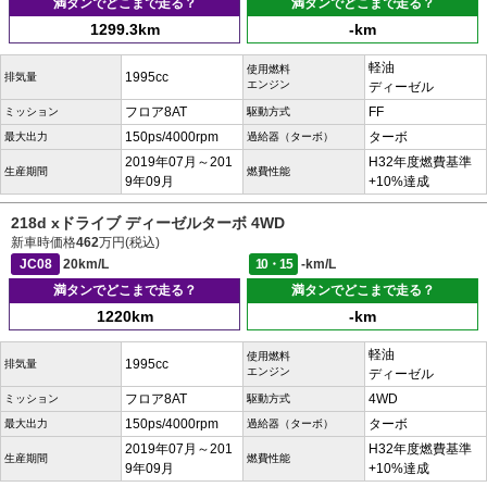
満タンでどこまで走る？
満タンでどこまで走る？
1299.3km
-km
軽油
使用燃料
1995cc
排気量
エンジン
ディーゼル
フロア8AT
FF
ミッション
駆動方式
150ps/4000rpm
ターボ
最大出力
過給器（ターボ）
2019年07月～201
H32年度燃費基準
生産期間
燃費性能
9年09月
+10%達成
218d xドライブ ディーゼルターボ 4WD
新車時価格
462
万円(税込)
JC08
20km/L
10・15
-km/L
満タンでどこまで走る？
満タンでどこまで走る？
1220km
-km
軽油
使用燃料
1995cc
排気量
エンジン
ディーゼル
フロア8AT
4WD
ミッション
駆動方式
150ps/4000rpm
ターボ
最大出力
過給器（ターボ）
2019年07月～201
H32年度燃費基準
生産期間
燃費性能
9年09月
+10%達成