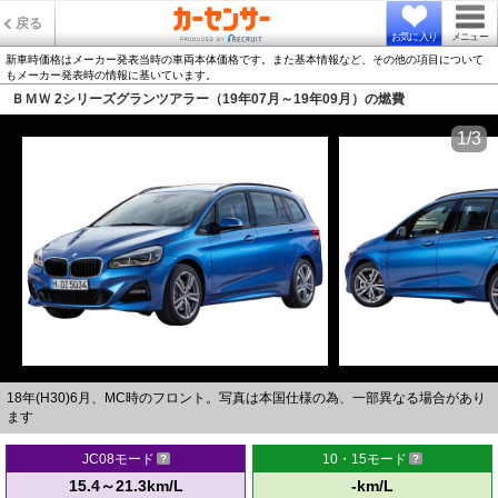
戻る
お気に入り
メニュー
新車時価格はメーカー発表当時の車両本体価格です。また基本情報など、その他の項目について
もメーカー発表時の情報に基いています。
ＢＭＷ 2シリーズグランツアラー（19年07月～19年09月）の燃費
1/3
18年(H30)6月、MC時のフロント。写真は本国仕様の為、一部異なる場合があり
ます
JC08モード
10・15モード
15.4～21.3km/L
-km/L