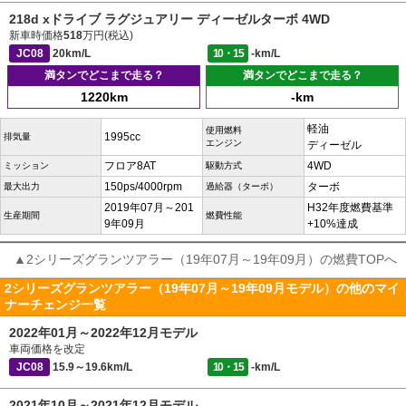
218d xドライブ ラグジュアリー ディーゼルターボ 4WD
新車時価格
518
万円(税込)
JC08
20km/L
10・15
-km/L
満タンでどこまで走る？
満タンでどこまで走る？
1220km
-km
軽油
使用燃料
1995cc
排気量
エンジン
ディーゼル
フロア8AT
4WD
ミッション
駆動方式
150ps/4000rpm
ターボ
最大出力
過給器（ターボ）
2019年07月～201
H32年度燃費基準
生産期間
燃費性能
9年09月
+10%達成
▲2シリーズグランツアラー（19年07月～19年09月）の燃費TOPへ
2シリーズグランツアラー（19年07月～19年09月モデル）の他のマイ
ナーチェンジ一覧
2022年01月～2022年12月モデル
車両価格を改定
JC08
15.9～19.6km/L
10・15
-km/L
2021年10月～2021年12月モデル