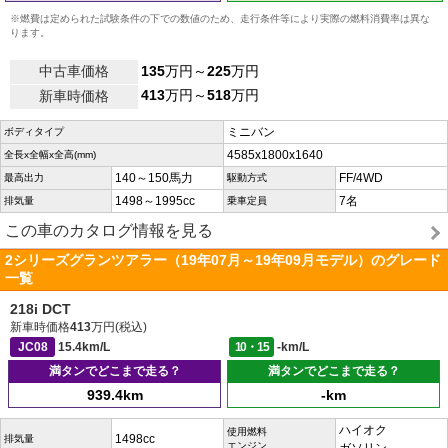
※燃費は定められた試験条件の下での数値のため、走行条件等により実際の燃料消費率は異な
ります。
中古車価格
135
万円～
225
万円
413
万円～
518
万円
新車時価格
ミニバン
ボディタイプ
4585x1800x1640
全長x全幅x全高(mm)
140～150馬力
FF/4WD
最高出力
駆動方式
1498～1995cc
7名
排気量
乗車定員
この車のカタログ情報を見る
2シリーズグランツアラー（19年07月～19年09月モデル）のグレード
一覧
218i DCT
新車時価格
413
万円(税込)
JC08
15.4km/L
10・15
-km/L
満タンでどこまで走る？
満タンでどこまで走る？
939.4km
-km
ハイオク
使用燃料
1498cc
排気量
エンジン