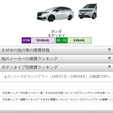
ホンダ
オデッセイ
JC08
10.6km/L
10・15
8.6km/L
ＢＭＷの他の車の燃費情報
他のメーカーの燃費ランキング
ボディタイプ別燃費ランキング
▲2シリーズグランツアラー（19年07月～19年09月）の燃費TOPへ
中古車トップ
中古車メーカー一覧
ＢＭＷの中古車
2シリーズグランツアラーの中古車
2シ
中古車トップ
燃費ランキング
ＢＭＷの燃費ランキング
2シリーズグランツアラーの燃費
2