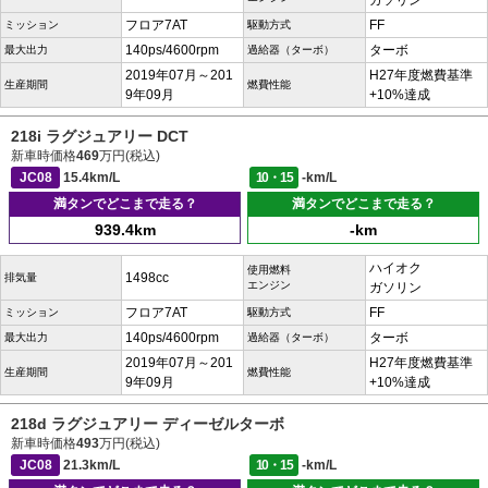
ガソリン
フロア7AT
FF
ミッション
駆動方式
140ps/4600rpm
ターボ
最大出力
過給器（ターボ）
2019年07月～201
H27年度燃費基準
生産期間
燃費性能
9年09月
+10%達成
218i ラグジュアリー DCT
新車時価格
469
万円(税込)
JC08
15.4km/L
10・15
-km/L
満タンでどこまで走る？
満タンでどこまで走る？
939.4km
-km
ハイオク
使用燃料
1498cc
排気量
エンジン
ガソリン
フロア7AT
FF
ミッション
駆動方式
140ps/4600rpm
ターボ
最大出力
過給器（ターボ）
2019年07月～201
H27年度燃費基準
生産期間
燃費性能
9年09月
+10%達成
218d ラグジュアリー ディーゼルターボ
新車時価格
493
万円(税込)
JC08
21.3km/L
10・15
-km/L