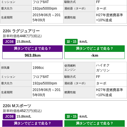
フロア8AT
FF
ミッション
駆動方式
192ps/5000rpm
ターボ
最大出力
過給器（ターボ）
2015年06月～201
H27年度燃費基準
生産期間
燃費性能
5年09月
+10%達成
220i ラグジュアリー
新車時価格
448
万円(税込)
JC08
15.8km/L
10・15
-km/L
満タンでどこまで走る？
満タンでどこまで走る？
963.8km
-km
ハイオク
使用燃料
1998cc
排気量
エンジン
ガソリン
フロア8AT
FF
ミッション
駆動方式
192ps/5000rpm
ターボ
最大出力
過給器（ターボ）
2015年06月～201
H27年度燃費基準
生産期間
燃費性能
5年09月
+10%達成
220i Mスポーツ
新車時価格
452
万円(税込)
JC08
15.8km/L
10・15
-km/L
満タンでどこまで走る？
満タンでどこまで走る？