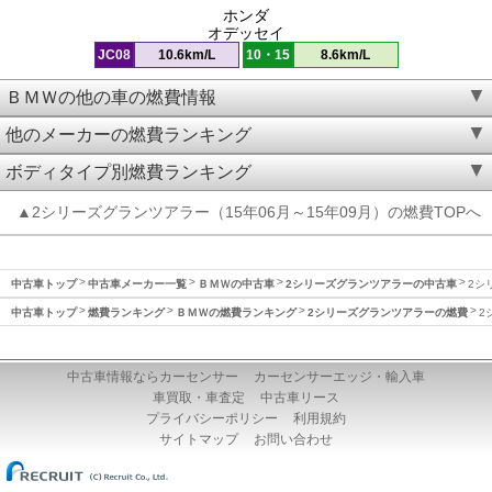
ホンダ
オデッセイ
JC08
10.6km/L
10・15
8.6km/L
ＢＭＷの他の車の燃費情報
他のメーカーの燃費ランキング
ボディタイプ別燃費ランキング
▲2シリーズグランツアラー（15年06月～15年09月）の燃費TOPへ
中古車トップ
中古車メーカー一覧
ＢＭＷの中古車
2シリーズグランツアラーの中古車
2シ
中古車トップ
燃費ランキング
ＢＭＷの燃費ランキング
2シリーズグランツアラーの燃費
2
中古車情報ならカーセンサー
カーセンサーエッジ・輸入車
車買取・車査定
中古車リース
プライバシーポリシー
利用規約
サイトマップ
お問い合わせ