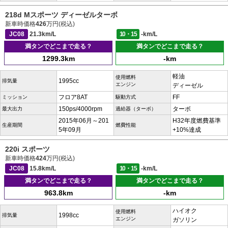
218d Mスポーツ ディーゼルターボ
新車時価格
426
万円(税込)
JC08
21.3km/L
10・15
-km/L
満タンでどこまで走る？
満タンでどこまで走る？
1299.3km
-km
軽油
使用燃料
1995cc
排気量
エンジン
ディーゼル
フロア8AT
FF
ミッション
駆動方式
150ps/4000rpm
ターボ
最大出力
過給器（ターボ）
2015年06月～201
H32年度燃費基準
生産期間
燃費性能
5年09月
+10%達成
220i スポーツ
新車時価格
424
万円(税込)
JC08
15.8km/L
10・15
-km/L
満タンでどこまで走る？
満タンでどこまで走る？
963.8km
-km
ハイオク
使用燃料
1998cc
排気量
エンジン
ガソリン