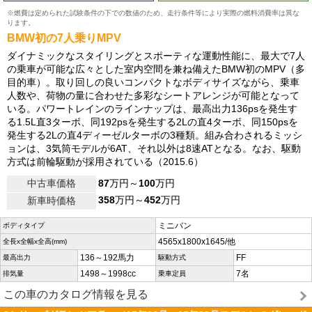
※燃費は定められた試験条件の下での数値のため、走行条件等により実際の燃料消費率は異な
ります。
BMW初の7人乗りMPV
ダイナミックなスタイリングとスポーティな運動性能に、最大で7人
の乗車が可能な広々とした室内空間を兼ね備えたBMW初のMPV（多
目的車）。取り回しの良いコンパクトなボディサイズながら、乗車
人数や、荷物の量に合わせた多彩なシートアレンジが可能となって
いる。パワートレインのラインナップは、最高出力136psを発生す
る1.5L直3ターボ、同192psを発生する2Lの直4ターボ、同150psを
発生する2Lの直4ディーゼルターボの3種類。組み合わされるミッシ
ョンは、3気筒モデルが6AT、それ以外は8速ATとなる。なお、駆動
方式は前輪駆動が採用されている（2015.6）
中古車価格
87
万円～
100
万円
358
万円～
452
万円
新車時価格
ミニバン
ボディタイプ
4565x1800x1645/他
全長x全幅x全高(mm)
136～192馬力
FF
最高出力
駆動方式
1498～1998cc
7名
排気量
乗車定員
この車のカタログ情報を見る