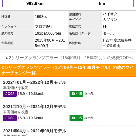
963.8km
-km
ハイオク
使用燃料
1998cc
排気量
エンジン
ガソリン
フロア8AT
FF
ミッション
駆動方式
192ps/5000rpm
ターボ
最大出力
過給器（ターボ）
2015年06月～201
H27年度燃費基準
生産期間
燃費性能
5年09月
+10%達成
▲2シリーズグランツアラー（15年06月～15年09月）の燃費TOPへ
2シリーズグランツアラー（15年06月～15年09月モデル）の他のマイ
ナーチェンジ一覧
2022年01月～2022年12月モデル
車両価格を改定
JC08
15.9～19.6km/L
10・15
-km/L
2021年10月～2021年12月モデル
車両価格を改定
JC08
15.9～19.6km/L
10・15
-km/L
2021年04月～2021年09月モデル