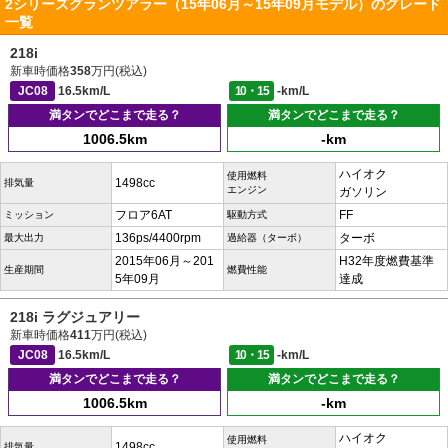
2シリーズグランツアラー（15年06月～15年09月モデル）のグレード
一覧
218i
新車時価格
358
万円(税込)
JC08
16.5km/L
10・15
-km/L
満タンでどこまで走る？
満タンでどこまで走る？
1006.5km
-km
ハイオク
使用燃料
1498cc
排気量
エンジン
ガソリン
フロア6AT
FF
ミッション
駆動方式
136ps/4400rpm
ターボ
最大出力
過給器（ターボ）
2015年06月～201
H32年度燃費基準
生産期間
燃費性能
5年09月
達成
218i ラグジュアリー
新車時価格
411
万円(税込)
JC08
16.5km/L
10・15
-km/L
満タンでどこまで走る？
満タンでどこまで走る？
1006.5km
-km
ハイオク
使用燃料
1498cc
排気量