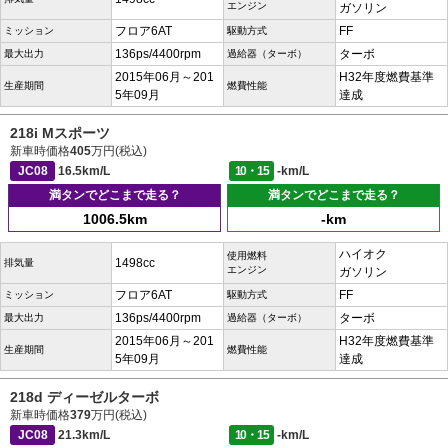
エンジン
ガソリン
フロア6AT
FF
ミッション
駆動方式
136ps/4400rpm
ターボ
最大出力
過給器（ターボ）
2015年06月～201
H32年度燃費基準
生産期間
燃費性能
5年09月
達成
218i Mスポーツ
新車時価格
405
万円(税込)
JC08
16.5km/L
10・15
-km/L
満タンでどこまで走る？
満タンでどこまで走る？
1006.5km
-km
ハイオク
使用燃料
1498cc
排気量
エンジン
ガソリン
フロア6AT
FF
ミッション
駆動方式
136ps/4400rpm
ターボ
最大出力
過給器（ターボ）
2015年06月～201
H32年度燃費基準
生産期間
燃費性能
5年09月
達成
218d ディーゼルターボ
新車時価格
379
万円(税込)
JC08
21.3km/L
10・15
-km/L