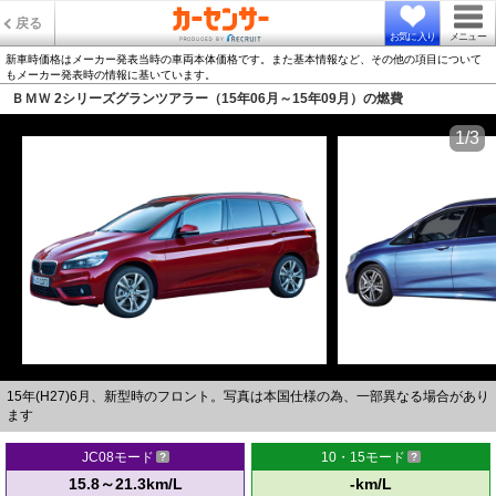
戻る
お気に入り
メニュー
新車時価格はメーカー発表当時の車両本体価格です。また基本情報など、その他の項目について
もメーカー発表時の情報に基いています。
ＢＭＷ 2シリーズグランツアラー（15年06月～15年09月）の燃費
1/3
15年(H27)6月、新型時のフロント。写真は本国仕様の為、一部異なる場合があり
ます
JC08モード
10・15モード
15.8～21.3km/L
-km/L