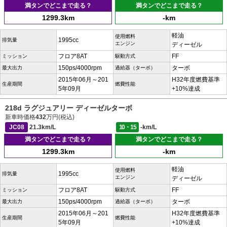
満タンでどこまで走る？
満タンでどこまで走る？
1299.3km
-km
軽油
使用燃料
1995cc
排気量
エンジン
ディーゼル
フロア8AT
FF
ミッション
駆動方式
150ps/4000rpm
ターボ
最大出力
過給器（ターボ）
2015年06月～201
H32年度燃費基準
生産期間
燃費性能
5年09月
+10%達成
218d ラグジュアリー ディーゼルターボ
新車時価格
432
万円(税込)
JC08
21.3km/L
10・15
-km/L
満タンでどこまで走る？
満タンでどこまで走る？
1299.3km
-km
軽油
使用燃料
1995cc
排気量
エンジン
ディーゼル
フロア8AT
FF
ミッション
駆動方式
150ps/4000rpm
ターボ
最大出力
過給器（ターボ）
2015年06月～201
H32年度燃費基準
生産期間
燃費性能
5年09月
+10%達成