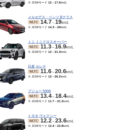
※ JC08モード
12
～
17.6
km/L
メルセデス・ベンツ Bクラス
14.7
19
WLTC
～
km/L
※ JC08モード
14.3
～
20
km/L
ミニ ミニクロスオーバー
11.3
16.9
WLTC
～
km/L
※ JC08モード
12
～
21.3
km/L
日産 セレナ
11.6
20.6
WLTC
～
km/L
10～2020/03
2019/07～2019/09
2019/01～2019/06
201
※ JC08モード
12
～
26.2
km/L
5.4
21.3
15.4
21.3
15.4
21.3
JC08
JC08
JC08
～
km/L
～
km/L
～
km/L
プジョー 5008
13.4
18.4
WLTC
～
km/L
※ JC08モード
11.7
～
21.2
km/L
トヨタ ヴォクシー
12.2
23.6
WLTC
～
km/L
※ JC08モード
12.4
～
23.8
km/L