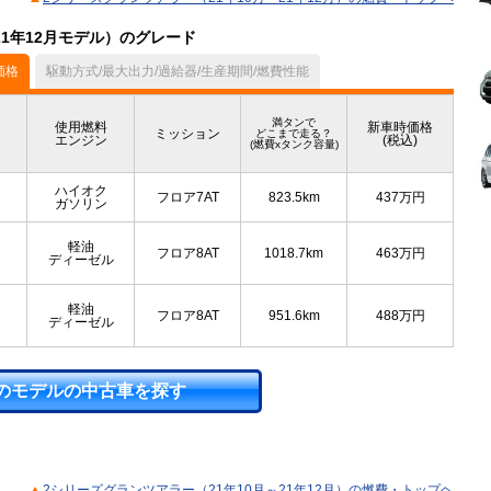
21年12月モデル）のグレード
価格
駆動方式/最大出力/過給器/生産期間/燃費性能
満タンで
使用燃料
新車時価格
ミッション
どこまで走る？
エンジン
(税込)
(燃費xタンク容量)
ハイオク
フロア7AT
823.5km
437
万円
ガソリン
軽油
フロア8AT
1018.7km
463
万円
ディーゼル
軽油
フロア8AT
951.6km
488
万円
ディーゼル
のモデルの中古車を探す
2シリーズグランツアラー（21年10月～21年12月）の燃費・トップヘ