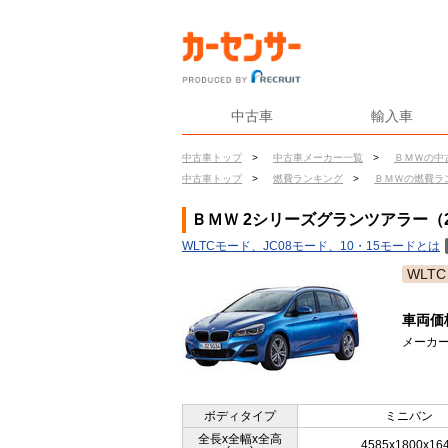
中古車
輸入車
中古車トップ
>
中古車メーカー一覧
>
ＢＭＷの中
中古車トップ
>
燃費ランキング
>
ＢＭＷの燃費ラ
ＢＭＷ 2シリーズグランツアラー（2
WLTCモード、JC08モード、10・15モードとは
WLTC
車両価
メーカー
ボディタイプ
ミニバン
全長x全幅x全高
4585x1800x16