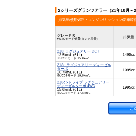
2シリーズグランツアラー（21年10月～
排気量/使用燃料・エンジン/ミッション/新車時
グレード名
排気量
WLTCモード燃費(タンク容量)
218i ラグジュアリー DCT
1498cc
13.5km/L (61L)
※JC08モード 15.9km/L
218d ラグジュアリー ディーゼル
ターボ
1995cc
16.7km/L (61L)
※JC08モード 19.6km/L
218d xドライブ ラグジュアリー
ディーゼルターボ 4WD
1995cc
15.6km/L (61L)
※JC08モード 17.4km/L
こ