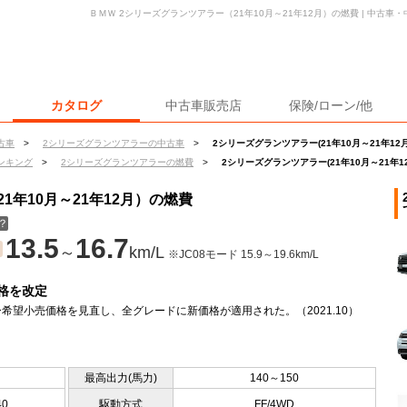
ＢＭＷ 2シリーズグランツアラー（21年10月～21年12月）の燃費 | 中古
カタログ
中古車販売店
保険/ローン/他
古車
>
2シリーズグランツアラーの中古車
>
2シリーズグランツアラー(21年10月～21年12
ンキング
>
2シリーズグランツアラーの燃費
>
2シリーズグランツアラー(21年10月～21年1
1年10月～21年12月）の燃費
？
13.5
16.7
～
km/L
※JC08モード 15.9～19.6km/L
格を改定
希望小売価格を見直し、全グレードに新価格が適用された。（2021.10）
最高出力(馬力)
140～150
40
駆動方式
FF/4WD