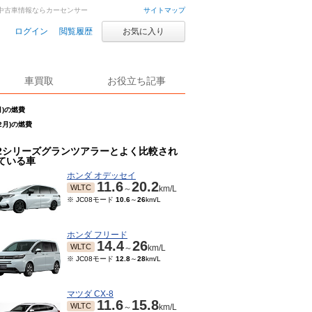
車・中古車情報ならカーセンサー
サイトマップ
ログイン
閲覧履歴
お気に入り
車買取
お役立ち記事
月)の燃費
2月)の燃費
2シリーズグランツアラーとよく比較され
ている車
ホンダ オデッセイ
11.6
20.2
WLTC
～
km/L
※ JC08モード
10.6
～
26
km/L
ホンダ フリード
14.4
26
WLTC
～
km/L
※ JC08モード
12.8
～
28
km/L
マツダ CX-8
11.6
15.8
WLTC
～
km/L