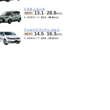
トヨタ シエンタ
13.1
28.8
WLTC
～
km/L
※ JC08モード
13.2
～
28.8
km/L
フォルクスワーゲン ゴルフトゥーラン
14.5
16.3
WLTC
～
km/L
※ JC08モード
14.6
～
19.3
km/L