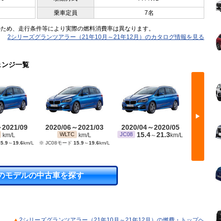
乗車定員
7名
のため、走行条件等により実際の燃料消費率は異なります。
2シリーズグランツアラー（21年10月～21年12月）のカタログ情報を見る
ェンジ一覧
▶
～2021/09
2020/06～2021/03
2020/04～2020/05
2019/
15.4
21.3
1
WLTC
JC08
JC08
km/L
km/L
～
km/L
5.9
～
19.6
km/L
※ JC08モード
15.9
～
19.6
km/L
のモデルの中古車を探す
2シリーズグランツアラー（21年10月～21年12月）の燃費・トップヘ