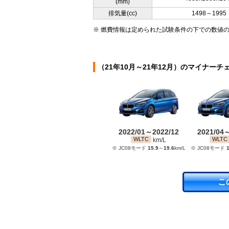
(mm)
排気量(cc)
1498～1995
※ 燃費情報は定められた試験条件の下での数値
（21年10月～21年12月）のマイナーチ
2022/01～2022/12
2021/04
WLTC
WLTC
km/L
※ JC08モード
15.9
～
19.6
km/L
※ JC08モード
1
こ