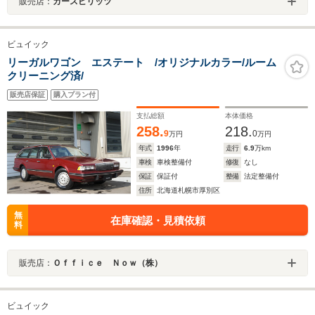
販売店：
カースピリッツ
ビュイック
リーガルワゴン エステート /オリジナルカラー/ルーム
クリーニング済/
販売店保証
購入プラン付
支払総額
本体価格
258.
218.
9
0
万円
万円
年式
1996
年
走行
6.9
万km
車検
車検整備付
修復
なし
保証
保証付
整備
法定整備付
住所
北海道札幌市厚別区
無
在庫確認・見積依頼
料
販売店：
Ｏｆｆｉｃｅ Ｎｏｗ（株）
ビュイック