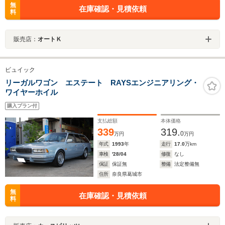
無
在庫確認・見積依頼
料
販売店：
オートＫ
ビュイック
リーガルワゴン エステート RAYSエンジニアリング・
ワイヤーホイル
購入プラン付
支払総額
本体価格
339
319.
0
万円
万円
年式
1993
年
走行
17.0
万km
車検
'28/04
修復
なし
保証
保証無
整備
法定整備無
住所
奈良県葛城市
無
在庫確認・見積依頼
料