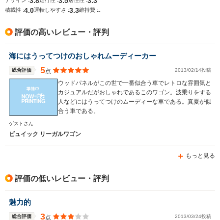
3.8
3.5
3.3
デザイン :
走行性 :
居住性 :
4.0
3.3
-
排気量
2967cc
3787cc
積載性 :
運転しやすさ :
維持費 :
駆動方式
FF
FF
評価の高いレビュー・評判
海にはうってつけのおしゃれムーディーカー
5
総合評価
2013/02/14投稿
点
ウッドパネルがこの世で一番似合う車でレトロな雰囲気と
カジュアルだがおしゃれであるこのワゴン。波乗りをする
人などにはうってつけのムーディーな車である。真夏が似
合う車である。
ゲストさん
ビュイック リーガルワゴン
もっと見る
評価の低いレビュー・評判
魅力的
3
総合評価
2013/03/24投稿
点