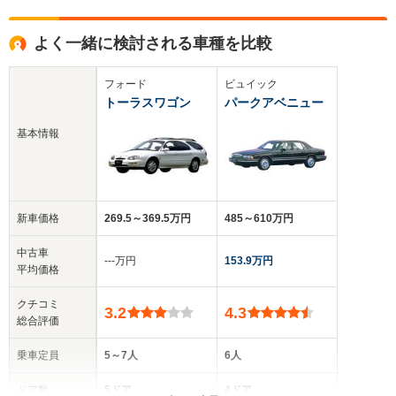
よく一緒に検討される車種を比較
フォード
ビュイック
トーラスワゴン
パークアベニュー
基本情報
新車価格
269.5～369.5万円
485～610万円
中古車
‐‐‐万円
153.9万円
平均価格
クチコミ
3.2
4.3
総合評価
乗車定員
5～7人
6人
ドア数
5ドア
4ドア