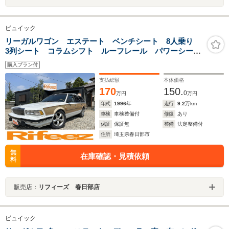
ビュイック
リーガルワゴン エステート ベンチシート 8人乗り
3列シート コラムシフト ルーフレール パワーシー
ト パワーウィンドウ エアコン ABS 社外CD・MD
購入プラン付
デッキ 車検整備付き
支払総額
本体価格
170
150.
0
万円
万円
年式
1996
年
走行
9.2
万km
車検
車検整備付
修復
あり
保証
保証無
整備
法定整備付
住所
埼玉県春日部市
無
在庫確認・見積依頼
料
販売店：
リフィーズ 春日部店
ビュイック