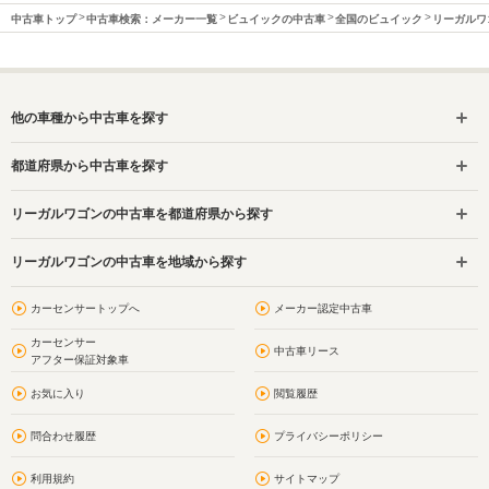
中古車トップ
中古車検索：メーカー一覧
ビュイックの中古車
全国のビュイック
リーガルワ
他の車種から中古車を探す
都道府県から中古車を探す
リーガルワゴンの中古車を都道府県から探す
リーガルワゴンの中古車を地域から探す
カーセンサートップへ
メーカー認定中古車
カーセンサー
中古車リース
アフター保証対象車
お気に入り
閲覧履歴
問合わせ履歴
プライバシーポリシー
利用規約
サイトマップ