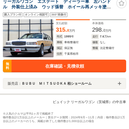
リーガルワゴン エステート ディーラー車 左ハンド
ル 外装仕上済み ウッド張替 ホイール再メッキ塗
装 ETC キーレス 運転席電動シート 電動格納ミラ
購入プラン付
オンライン相談可
360°画像付
ー FM AM USB AUX
支払総額
本体価格
315.
298.
8
0
万円
万円
年式
1995
年
走行
7.6
万km
車検
車検整備付
修復
なし
保証
保証無
整備
法定整備付
住所
千葉県柏市
無
在庫確認・見積依頼
料
販売店：
ＢＵＢＵ ＭＩＴＳＵＯＫＡ 柏ショールーム
ビュイック リーガルワゴン（茨城県）の中古車
※人気のクルマは平均1ヶ月で掲載終了
物件数合計1万台以上のメーカー｜算出データ期間：2024年9月～11月｜内容：物件数合計1万
台以上のメーカーのうち、掲載が終了した物件数が1,000台以上の場合