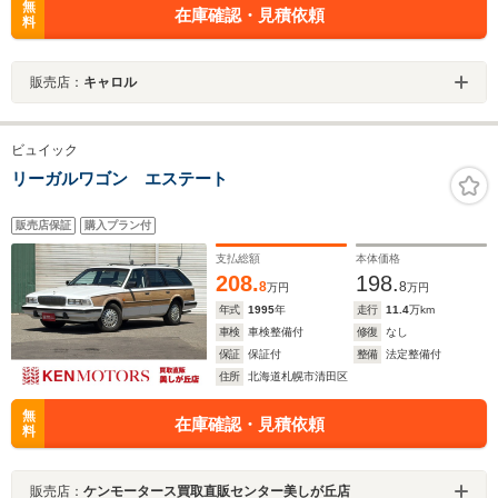
無
在庫確認・見積依頼
料
販売店：
キャロル
ビュイック
リーガルワゴン エステート
販売店保証
購入プラン付
支払総額
本体価格
208.
198.
8
8
万円
万円
年式
1995
年
走行
11.4
万km
車検
車検整備付
修復
なし
保証
保証付
整備
法定整備付
住所
北海道札幌市清田区
無
在庫確認・見積依頼
料
販売店：
ケンモータース買取直販センター美しが丘店