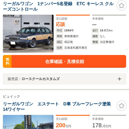
リーガルワゴン 1ナンバー5名登録 ETC キーレス クル
ーズコントロール
支払総額
本体価格
応談
---
年式
1994
年
走行
10.0
万km
車検
車検整備付
修復
なし
保証
保証無
整備
法定整備付
住所
北海道札幌市東区
無
在庫確認・見積依頼
料
販売店：
ロースクールカスタムズ
ビュイック
リーガルワゴン エステート D車 ブルーフレーク塗装
14ワイヤー
支払総額
本体価格
200
178.
0
万円
万円