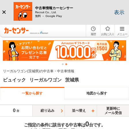
中古車情報カーセンサー
表示
Recruit Co., Ltd.
無料 － Google Play
履歴
お気に入り
メニュー
リーガルワゴン(茨城県)の中古車・中古車情報
ビュイック リーガルワゴン 茨城県
一覧から探す
地図から探す
更新時に
0
絞り込み
並べ替え
台
メール受信
0
ご指定の条件に該当する中古車は
台です。