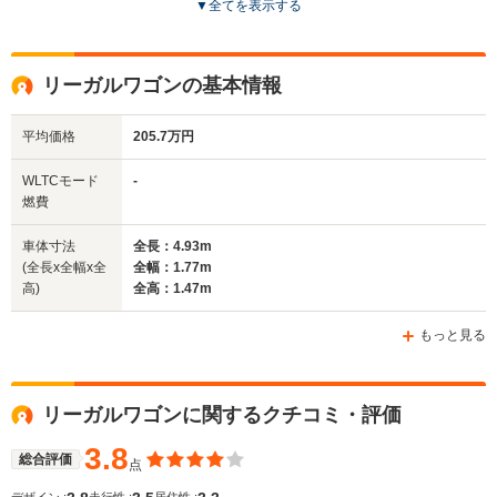
▼
全てを表示する
全高
全高
1.45m～1.51m
1.43m
リーガルワゴンの基本情報
平均価格
205.7万円
全幅
全幅
サイズ
1.86m
1.93m
全長
全長
WLTCモード
-
(全長x全幅x全高)
5.03m～5.09m
5.23m～5.24m
燃費
車体寸法
全長：4.93m
(全長x全幅x全
全幅：1.77m
ホイールベース
ホイールベース
高)
全高：1.47m
-m
-m
もっと見る
WLTCモード
リーガルワゴンに関するクチコミ・評価
-
-
燃費
3.8
総合評価
点