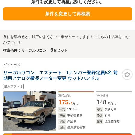
条件を変更して再度お探しください。
条件を変更して再検索
条件を緩めると、以下のような中古車がヒットします！こちらの中古車はいか
がですか？
9
検索条件：リーガルワゴン
台ヒット
ビュイック
リーガルワゴン エステート 1ナンバー登録定員5名 前
期用アナログ横長メーター変更 ウッドハンドル
購入プラン付
支払総額
本体価格
175.
148.
2
8
万円
万円
年式
1996
年
走行
改ざん車
車検
車検整備無
修復
あり
保証
保証無
整備
法定整備無
住所
群馬県前橋市