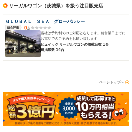
リーガルワゴン（茨城県）を扱う注目販売店
ＧＬＯＢＡＬ ＳＥＡ グローバルシー
0
総合評価
点
当社は予約制でのご対応となります。前営業日までに
お電話でのご予約をお願い致します
1
ビュイック リーガルワゴンの
掲載台数
台
14
総掲載数
台
ページトップへ