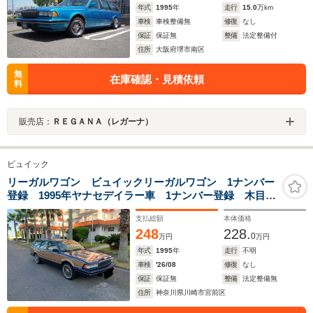
年式
1995
年
走行
15.0
万km
車検
車検整備無
修復
なし
保証
保証無
整備
法定整備付
住所
大阪府堺市南区
無
在庫確認・見積依頼
料
販売店：
ＲＥＧＡＮＡ（レガーナ）
ビュイック
リーガルワゴン ビュイックリーガルワゴン 1ナンバー
登録 1995年ヤナセデイラー車 1ナンバー登録 木目張
替
支払総額
本体価格
248
228.
0
万円
万円
年式
1995
年
走行
不明
車検
'26/08
修復
なし
保証
保証無
整備
法定整備無
住所
神奈川県川崎市宮前区