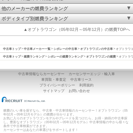
他のメーカーの燃費ランキング
ボディタイプ別燃費ランキング
▲オプトラワゴン（05年02月～05年12月）の燃費TOPへ
中古車トップ
中古車メーカー一覧
シボレーの中古車
オプトラワゴンの中古車
オプトラワゴン
中古車トップ
燃費ランキング
シボレーの燃費ランキング
オプトラワゴンの燃費
オプトラワ
中古車情報ならカーセンサー
カーセンサーエッジ・輸入車
車買取・車査定
中古車リース
プライバシーポリシー
利用規約
サイトマップ
お問い合わせ
燃費のいい車を探すなら、中古車・中古車情報のカーセンサー！オプトラワゴン（05
年02月～05年12月モデル）の燃費が分かります。
お気に入りのオプトラワゴンモデルやグレードを見つけたら、お得・納得の中古車探
し。豊富なオプトラワゴン（05年02月～05年12月モデル）中古車情報の中から様々な
条件で中古車検索ができます。
カーセンサーはあなたの車選びをサポートします！