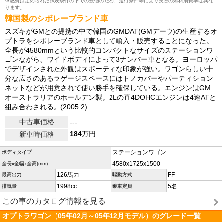
※燃費は定められた試験条件の下での数値のため、走行条件等により実際の燃料消費率は異な
ります。
韓国製のシボレーブランド車
スズキがGMとの提携の中で韓国のGMDAT(GMデーウ)の生産するオ
プトラをシボレーブランド車として輸入・販売することになった。
全長が4580mmという比較的コンパクトなサイズのステーションワ
ゴンながら、ワイドボディによって3ナンバー車となる。ヨーロッパ
でデザインされた外観はスポーティな印象が強い。ワゴンらしい十
分な広さのあるラゲージスペースにはトノカバーやパーティション
ネットなどが用意されて使い勝手を確保している。エンジンはGM
オーストラリアのホールデン製。2Lの直4DOHCエンジンは4速ATと
組み合わされる。(2005.2)
中古車価格
---
184
万円
新車時価格
ステーションワゴン
ボディタイプ
4580x1725x1500
全長x全幅x全高(mm)
126馬力
FF
最高出力
駆動方式
1998cc
5名
排気量
乗車定員
この車のカタログ情報を見る
オプトラワゴン（05年02月～05年12月モデル）のグレード一覧