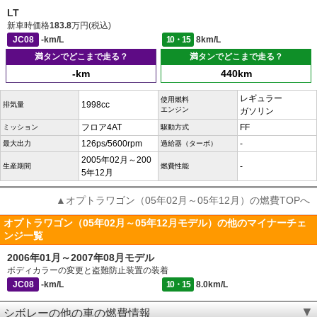
LT
新車時価格
183.8
万円(税込)
JC08
-km/L
10・15
8km/L
満タンでどこまで走る？
満タンでどこまで走る？
-km
440km
レギュラー
使用燃料
1998cc
排気量
エンジン
ガソリン
フロア4AT
FF
ミッション
駆動方式
126ps/5600rpm
-
最大出力
過給器（ターボ）
2005年02月～200
-
生産期間
燃費性能
5年12月
▲オプトラワゴン（05年02月～05年12月）の燃費TOPへ
オプトラワゴン（05年02月～05年12月モデル）の他のマイナーチェ
ンジ一覧
2006年01月～2007年08月モデル
ボディカラーの変更と盗難防止装置の装着
JC08
-km/L
10・15
8.0km/L
シボレーの他の車の燃費情報