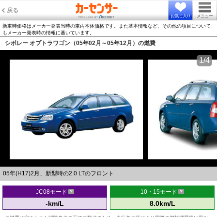
戻る
お気に入り
メニュー
新車時価格はメーカー発表当時の車両本体価格です。また基本情報など、その他の項目について
もメーカー発表時の情報に基いています。
シボレー オプトラワゴン（05年02月～05年12月）の燃費
1/4
05年(H17)2月、新型時の2.0 LTのフロント
JC08モード
10・15モード
-km/L
8.0km/L