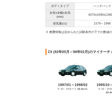
ボディタイプ
ハッチバック
全長x全幅x全高
4070x1690x139
(mm)
排気量(cc)
1579～1998
※ 燃費情報は定められた試験条件の下での数値
ZX (92年05月～98年02月)のマイナー
1997/01～1998/02
1995/10
※ 10・15モード
10.4
km/L
※ 10・15
10.4