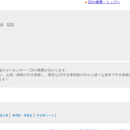
ZXの燃費・トップヘ
S4
DS5
報のカーセンサー！ZXの燃費が分かります。
たら、お得・納得の中古車探し。豊富なZX中古車情報の中から様々な条件で中古車検
ます！
輸入車
車買取・車査定
中古車リース