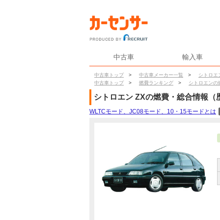
中古車
輸入車
中古車トップ
>
中古車メーカー一覧
>
シトロエ
中古車トップ
>
燃費ランキング
>
シトロエンの
シトロエン
ZX
の燃費・総合情報（
WLTCモード、JC08モード、10・15モードとは