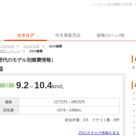
シトロエン ZXの燃費 | 中古
カタログ
中古車販売店
保険/ローン/他
ンの中古車
>
ZXの中古車
>
ZXの燃費
燃費ランキング
>
ZXの燃費
歴代のモデル別燃費情報）
よ
？
9.2
10.4
10・15
～
km/L
価格
227万円～285万円
排気量
1579～1998cc
総合評価：
3.5
クチコミ数：
8
件
ZXのカタログ情報を見る