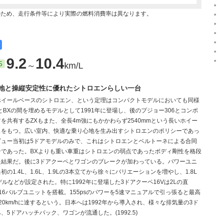
のため、走行条件等により実際の燃料消費率は異なります。
9.2
10.4
5
～
km/L
地と操縦安定性に優れたシトロエンらしい一台
ホイールベースのシトロエン、という定理はコンパクトモデルにおいても同様
とBXの間を埋めるモデルとして1991年に登場し、後のプジョー306とコンポ
を共有するZXもまた、全長4m強にもかかわらず2540mmという長いホイー
スをもつ。広い室内、快適な乗り心地を生み出すシトロエンのポリシーであっ
ビュー当初は5ドアモデルのみで、これはシトロエンとベルトーネによる合同
ンであった。BXよりも重い車重はシトロエンの弱点であったボディ剛性を格段
た結果だ。後に3ドアクーペとワゴンのブレークが加わっている。パワーユニ
初の1.4L、1.6L、1.9Lの3本立てから徐々にバリエーションを増やし、1.8L
デルなどが設定された。特に1992年に登場した3ドアクーペ16Vは2Lの直
C16バルブユニットを搭載。155psのパワーを5速マニュアルで引っ張ると最高
20km/hに達するという。日本へは1992年から導入され、様々な排気量の3ド
、5ドアハッチバック、ワゴンが流通した。(1992.5)