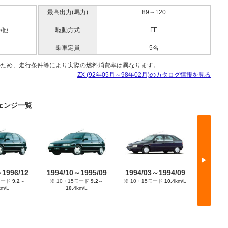
最高出力(馬力)
89～120
0/他
駆動方式
FF
乗車定員
5名
のため、走行条件等により実際の燃料消費率は異なります。
ZX (92年05月～98年02月)のカタログ情報を見る
チェンジ一覧
▶
～1996/12
1994/10～1995/09
1994/03～1994/09
1992/
モード
9.2
～
※ 10・15モード
9.2
～
※ 10・15モード
10.4
km/L
JC
km/L
10.4
km/L