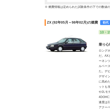
※ 燃費情報は定められた試験条件の下での数値
ZX (92年05月～98年02月)の燃費
初代
10・1
乗り心
ロング
だ。AX
ーネンツ
ルベー
た。デ
デザイ
に高め
ットも当
や2Lモ
4DOH
速度は2
アクーペ