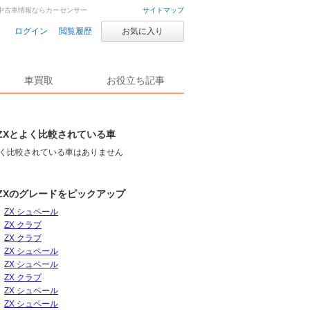
車・中古車情報ならカーセンサー
サイトマップ
ログイン
閲覧履歴
お気に入り
車買取
お役立ち記事
ZXとよく比較されている車
く比較されている車はありません
ZXのグレードをピックアップ
ZX シュペール
ZX クラブ
ZX クラブ
ZX シュペール
ZX シュペール
ZX クラブ
ZX シュペール
ZX シュペール