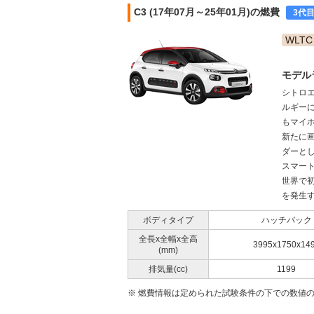
C3 (17年07月～25年01月)の燃費
3代
WLTC
モデル
シトロ
ルギー
もマイ
新たに画
ダーと
スマー
世界で初
を発生す
ボディタイプ
ハッチバック
全長x全幅x全高
3995x1750x14
(mm)
排気量(cc)
1199
※ 燃費情報は定められた試験条件の下での数値