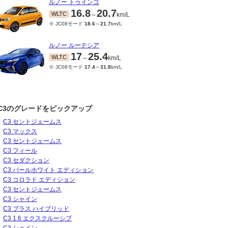
ルノー トゥインゴ
16.8
20.7
WLTC
～
km/L
※ JC08モード
18.6
～
21.7
km/L
ルノー ルーテシア
17
25.4
WLTC
～
km/L
※ JC08モード
17.4
～
31.8
km/L
C3のグレードをピックアップ
C3 セントジェームス
C3 マックス
C3 セントジェームス
C3 フィール
C3 セダクション
C3 パールホワイト エディション
C3 コロラド エディション
C3 セントジェームス
C3 シャイン
C3 プラス ハイブリッド
C3 1.6 エクスクルーシブ