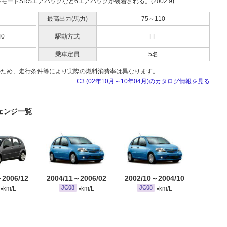
モードSRSエアバッグなど6エアバッグが装着される。(2002.9)
最高出力(馬力)
75～110
40
駆動方式
FF
乗車定員
5名
のため、走行条件等により実際の燃料消費率は異なります。
C3 (02年10月～10年04月)のカタログ情報を見る
チェンジ一覧
～2006/12
2004/11～2006/02
2002/10～2004/10
-
-
-
JC08
JC08
km/L
km/L
km/L