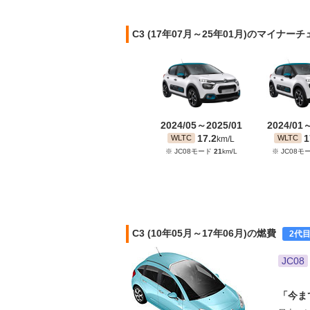
C3 (17年07月～25年01月)のマイナー
2024/05～2025/01
2024/01
17.2
1
WLTC
WLTC
km/L
※ JC08モード
21
km/L
※ JC08モ
C3 (10年05月～17年06月)の燃費
2代
JC08
「今ま