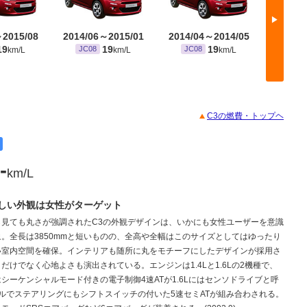
▶
～2015/08
2014/06～2015/01
2014/04～2014/05
2014/
19
19
19
JC08
JC08
JC0
km/L
km/L
km/L
C3の燃費・トップヘ
-
km/L
しい外観は女性がターゲット
ら見ても丸さが強調されたC3の外観デザインは、いかにも女性ユーザーを意識
。全長は3850mmと短いものの、全高や全幅はこのサイズとしてはゆったり
い室内空間を確保。インテリアも随所に丸をモチーフにしたデザインが採用さ
だけでなく心地よさも演出されている。エンジンは1.4Lと1.6Lの2機種で、
にはシーケンシャルモード付きの電子制御4速ATが1.6Lにはセンソドライブと呼
ルでステアリングにもシフトスイッチの付いた5速セミATが組み合わされる。