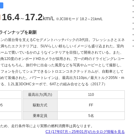
目
16.4
17.2
～
km/L
※JC08モード 18.2～21km/L
ラインナップを刷新
エンの屋台骨を支えるCセグメントハッチバックの3代目。フレッシュさとエネ
に満ちたエクステリアは、SUVらしい頼もしいイメージも盛り込まれた。室内
ホームで寛いでいるかのようなインテリアを目指して開発されている。また、
角120度のオンボードHDカメラが採用され、万一の時のドライビングレコー
してはもちろん、旅行中に出会った風景などを写真やムービーとして撮影し、
トフォンを介してシェアできるシトロエンコネクテッドカムが、自動車として
めて装備された。パワートレインは、最高出力110ps／最大トルク205N・m
る、1.2L直3DOHCターボで、6ATとの組み合せとなる（2017.7）
最高出力(馬力)
110
95
駆動方式
FF
乗車定員
5名
のため、走行条件等により実際の燃料消費率は異なります。
C3 (17年07月～25年01月)のカタログ情報を見る