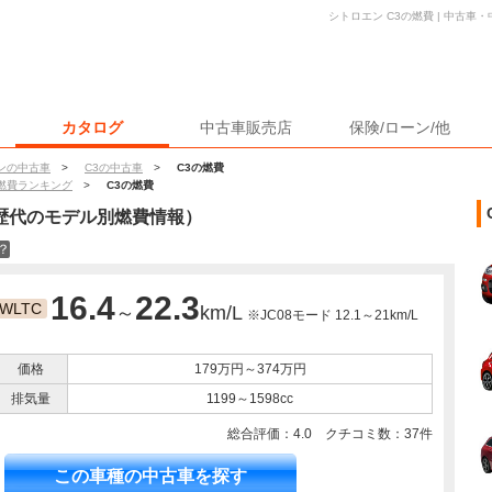
シトロエン C3の燃費 | 中古
カタログ
中古車販売店
保険/ローン/他
ンの中古車
>
C3の中古車
>
C3の燃費
燃費ランキング
>
C3の燃費
歴代のモデル別燃費情報）
？
16.4
22.3
WLTC
～
km/L
※JC08モード 12.1～21km/L
価格
179万円～374万円
排気量
1199～1598cc
総合評価：
4.0
クチコミ数：
37
件
この車種の中古車を探す