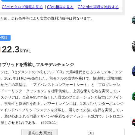
C3のカタログ情報を見る
C3の相場を見る
C3と他の車種を比較する
のため、走行条件等により実際の燃料消費率は異なります。
4代目
22.3
km/L
ハイブリッドを搭載しフルモデルチェンジ
エンは、Bセグメントの中核モデル「C3」の第4世代となるフルモデルチェン
、2025年11月から発売した。前モデルの成功を受けて、快適性と環境性能
させたこの新型は、「アドバンストコンフォートシート」と「プログレッシ
イドローリック・クッション」を標準装備し、上質な乗り心地を実現してい
クステリアは、全高を95mm高くした骨太のプロポーションと新世代デザイン
、視認性と快適性を向上。パワートレインには、1.2Lガソリンターボエンジ
8Vマイルドハイブリッドシステムを搭載し、滑らかで力強い走行を実現してい
た、遊び心あふれる内装デザインや多彩なボディカラーも魅力で、シトロエン
感じさせる1台である。（2025.11）
最高出力(馬力)
101