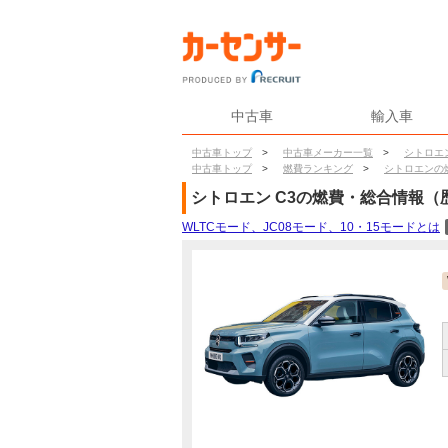
中古車
輸入車
中古車トップ
>
中古車メーカー一覧
>
シトロエ
中古車トップ
>
燃費ランキング
>
シトロエンの
シトロエン
C3
の燃費・総合情報（
WLTCモード、JC08モード、10・15モードとは