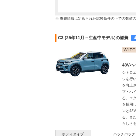
※ 燃費情報は定められた試験条件の下での数値
C3 (25年11月～生産中モデル)の燃費
WLTC
48V
シトロ
ジを行い
を向上
ブ・ハ
る。エ
を採用し
ンと4
る。ま
らしさを
ボディタイプ
ハッチバック