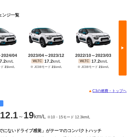
チェンジ一覧
▶
～2024/04
2023/04～2023/12
2022/10～2023/03
2022/
7.2
17.2
17.2
WLTC
WLTC
WLT
km/L
km/L
km/L
ード
21
km/L
※ JC08モード
21
km/L
※ JC08モード
21
km/L
※ JC
C3の燃費・トップヘ
目
12.1
19
～
km/L
※10・15モード 12.3km/L
でにないドライブ感覚」がテーマのコンパクトハッチ