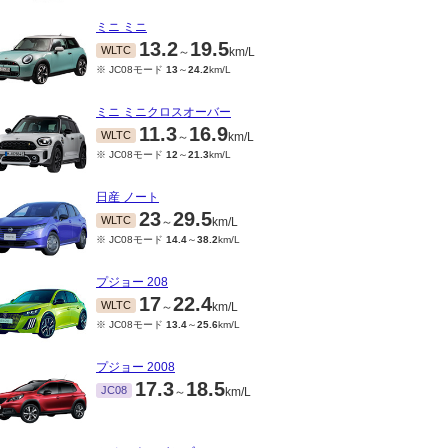
ミニ ミニ
13.2
19.5
WLTC
～
km/L
※ JC08モード
13
～
24.2
km/L
ミニ ミニクロスオーバー
11.3
16.9
WLTC
～
km/L
※ JC08モード
12
～
21.3
km/L
日産 ノート
23
29.5
WLTC
～
km/L
※ JC08モード
14.4
～
38.2
km/L
プジョー 208
17
22.4
WLTC
～
km/L
※ JC08モード
13.4
～
25.6
km/L
プジョー 2008
17.3
18.5
JC08
～
km/L