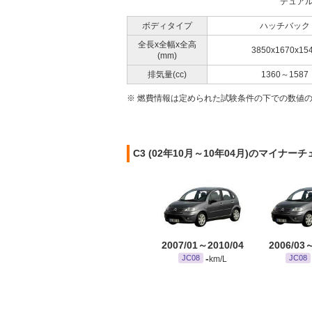
デュアル
ボディタイプ
ハッチバック
全長x全幅x全高
3850x1670x15
(mm)
排気量(cc)
1360～1587
※ 燃費情報は定められた試験条件の下での数値
C3 (02年10月～10年04月)のマイナー
2007/01～2010/04
2006/03
-
JC08
JC08
km/L