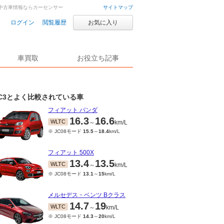
車・中古車情報ならカーセンサー
サイトマップ
ログイン
閲覧履歴
お気に入り
車買取
お役立ち記事
C3とよく比較されている車
フィアット パンダ
16.3
16.6
WLTC
～
km/L
※ JC08モード
15.5
～
18.4
km/L
フィアット 500X
13.4
13.5
WLTC
～
km/L
※ JC08モード
13.1
～
15
km/L
メルセデス・ベンツ Bクラス
14.7
19
WLTC
～
km/L
※ JC08モード
14.3
～
20
km/L