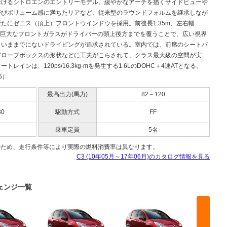
おけるシトロエンのエントリーモデル。緩やかなアーチを描くサイドビューや
帯びボリューム感に満ちたリアなど、従来型のラウンドフォルムを継承しなが
たにゼニス（頂上）フロントウインドウを採用。前後長1.35m、左右幅
mの巨大なフロントガラスがドライバーの頭上後方までを覆うことで、広い視界
、いままでにないドライビングが追求されている。室内では、前席のシートバ
グローブボックスの形状などに工夫がこらされて、クラス最大級の空間が実
ートレインは、120ps/16.3kg-mを発生する1.6LのDOHC＋4速ATとなる。
.5）
最高出力(馬力)
82～120
30
駆動方式
FF
乗車定員
5名
のため、走行条件等により実際の燃料消費率は異なります。
C3 (10年05月～17年06月)のカタログ情報を見る
チェンジ一覧