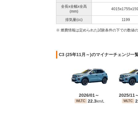
全長x全幅x全高
4015x1755x15
(mm)
排気量(cc)
1199
※ 燃費情報は定められた試験条件の下での数値
C3 (25年11月～)のマイナーチェンジ一
2026/01～
2025/11
22.3
2
WLTC
WLTC
km/L