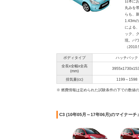
日本に
丸みを
らも、新
1.43
による
ック、
現。パワ
（2010
ボディタイプ
ハッチバック
全長x全幅x全高
3955x1730x15
(mm)
排気量(cc)
1199～1598
※ 燃費情報は定められた試験条件の下での数値
C3 (10年05月～17年06月)のマイナー