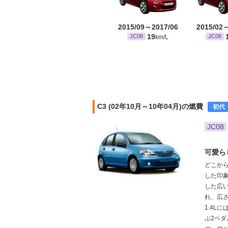
2015/09～2017/06
2015/02
19
JC08
JC08
km/L
C3 (02年10月～10年04月)の燃費
初代
JC08
可愛ら
どこか
した印象
した広
れ、広さ
1.4L
ぶ2ペダ