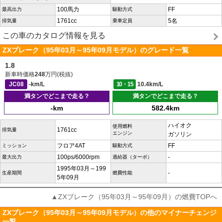
100馬力
FF
最高出力
駆動方式
1761cc
5名
排気量
乗車定員
この車のカタログ情報を見る
ZXブレーク（95年03月～95年09月モデル）のグレード一覧
1.8
新車時価格
248
万円(税抜)
JC08
-km/L
10・15
10.4km/L
満タンでどこまで走る？
満タンでどこまで走る？
-km
582.4km
ハイオク
使用燃料
1761cc
排気量
エンジン
ガソリン
フロア4AT
FF
ミッション
駆動方式
100ps/6000rpm
-
最大出力
過給器（ターボ）
1995年03月～199
-
生産期間
燃費性能
5年09月
▲ZXブレーク（95年03月～95年09月）の燃費TOPへ
ZXブレーク（95年03月～95年09月モデル）の他のマイナーチェンジ
一覧