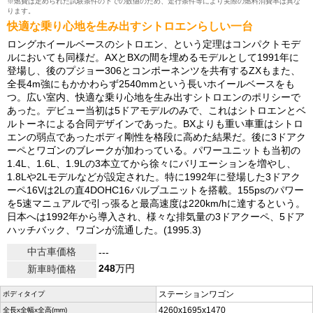
※燃費は定められた試験条件の下での数値のため、走行条件等により実際の燃料消費率は異な
ります。
快適な乗り心地を生み出すシトロエンらしい一台
ロングホイールベースのシトロエン、という定理はコンパクトモデ
ルにおいても同様だ。AXとBXの間を埋めるモデルとして1991年に
登場し、後のプジョー306とコンポーネンツを共有するZXもまた、
全長4m強にもかかわらず2540mmという長いホイールベースをも
つ。広い室内、快適な乗り心地を生み出すシトロエンのポリシーで
あった。デビュー当初は5ドアモデルのみで、これはシトロエンとベ
ルトーネによる合同デザインであった。BXよりも重い車重はシトロ
エンの弱点であったボディ剛性を格段に高めた結果だ。後に3ドアク
ーペとワゴンのブレークが加わっている。パワーユニットも当初の
1.4L、1.6L、1.9Lの3本立てから徐々にバリエーションを増やし、
1.8Lや2Lモデルなどが設定された。特に1992年に登場した3ドアク
ーペ16Vは2Lの直4DOHC16バルブユニットを搭載。155psのパワー
を5速マニュアルで引っ張ると最高速度は220km/hに達するという。
日本へは1992年から導入され、様々な排気量の3ドアクーペ、5ドア
ハッチバック、ワゴンが流通した。(1995.3)
中古車価格
---
248
万円
新車時価格
ステーションワゴン
ボディタイプ
4260x1695x1470
全長x全幅x全高(mm)