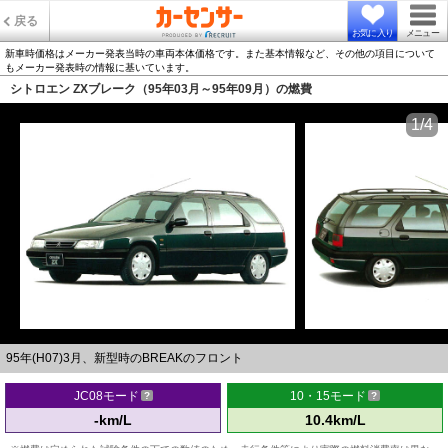
戻る
お気に入り
メニュー
新車時価格はメーカー発表当時の車両本体価格です。また基本情報など、その他の項目について
もメーカー発表時の情報に基いています。
シトロエン ZXブレーク（95年03月～95年09月）の燃費
1/4
95年(H07)3月、新型時のBREAKのフロント
JC08モード
10・15モード
-km/L
10.4km/L