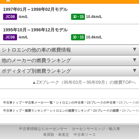
1997年01月～1998年02月モデル
JC08
-km/L
10・15
10.4km/L
1995年10月～1996年12月モデル
JC08
-km/L
10・15
10.4km/L
シトロエンの他の車の燃費情報
他のメーカーの燃費ランキング
ボディタイプ別燃費ランキング
▲ZXブレーク（95年03月～95年09月）の燃費TOPへ
中古車トップ
中古車メーカー一覧
シトロエンの中古車
ZXブレークの中古車
ZXブレーク(9
中古車トップ
燃費ランキング
シトロエンの燃費ランキング
ZXブレークの燃費
ZXブレーク(
中古車情報ならカーセンサー
カーセンサーエッジ・輸入車
車買取・車査定
中古車リース