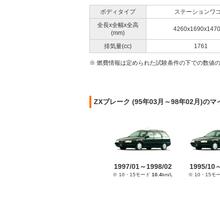
ボディタイプ
ステーションワ
全長x全幅x全高
4260x1690x147
(mm)
排気量(cc)
1761
※ 燃費情報は定められた試験条件の下での数値
ZXブレーク (95年03月～98年02月)
1997/01～1998/02
1995/10
※ 10・15モード
10.4
km/L
※ 10・15モ