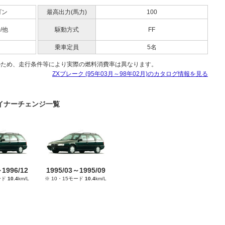
ゴン
最高出力(馬力)
100
0/他
駆動方式
FF
乗車定員
5名
のため、走行条件等により実際の燃料消費率は異なります。
ZXブレーク (95年03月～98年02月)のカタログ情報を見る
のマイナーチェンジ一覧
～1996/12
1995/03～1995/09
ード
10.4
km/L
※ 10・15モード
10.4
km/L