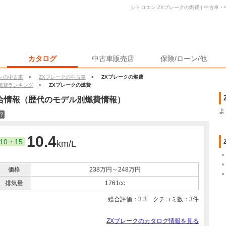
シトロエン ZXブレークの燃費 | 中古車
カタログ
中古車販売店
保険/ローン/他
ンの中古車
>
ZXブレークの中古車
>
ZXブレークの燃費
燃費ランキング
>
ZXブレークの燃費
合情報（歴代のモデル別燃費情報）
よ
？
10.4
10・15
km/L
価格
238万円～248万円
排気量
1761cc
総合評価：
3.3
クチコミ数：
3
件
ZXブレークのカタログ情報を見る