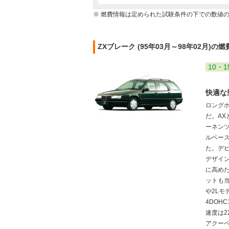
※ 燃費情報は定められた試験条件の下での数値
ZXブレーク (95年03月～98年02月)の
10・1
快適な
ロング
だ。AX
ーネンツ
ルベー
た。デ
デザイ
に高め
ットも当
や2Lモ
4DOH
速度は2
アクーペ