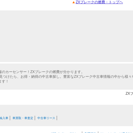
ZXブレークの燃費・トップヘ
報のカーセンサー！ZXブレークの燃費が分かります。
を見つけたら、お得・納得の中古車探し。豊富なZXブレーク中古車情報の中から様々
ます！
ZX
輸入車
車買取・車査定
中古車リース