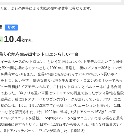
のため、走行条件等により実際の燃料消費率は異なります。
燃費
初代
10.4
5
km/L
乗り心地を生み出すシトロエンらしい一台
ホイールベースのシトロエン、という定理はコンパクトモデルにおいても同様
とBXの間を埋めるモデルとして1991年に登場し、後のプジョー306とコンポ
を共有するZXもまた、全長4m強にもかかわらず2540mmという長いホイー
スをもつ。広い室内、快適な乗り心地を生み出すシトロエンのポリシーであっ
ビュー当初は5ドアモデルのみで、これはシトロエンとベルトーネによる合同
ンであった。BXよりも重い車重はシトロエンの弱点であったボディ剛性を格段
た結果だ。後に3ドアクーペとワゴンのブレークが加わっている。パワーユニ
初の1.4L、1.6L、1.9Lの3本立てから徐々にバリエーションを増やし、1.8L
デルなどが設定された。特に1992年に登場した3ドアクーペ16Vは2Lの直
C16バルブユニットを搭載。155psのパワーを5速マニュアルで引っ張ると最高
20km/hに達するという。日本へは1992年から導入され、様々な排気量の3ド
、5ドアハッチバック、ワゴンが流通した。(1995.3)