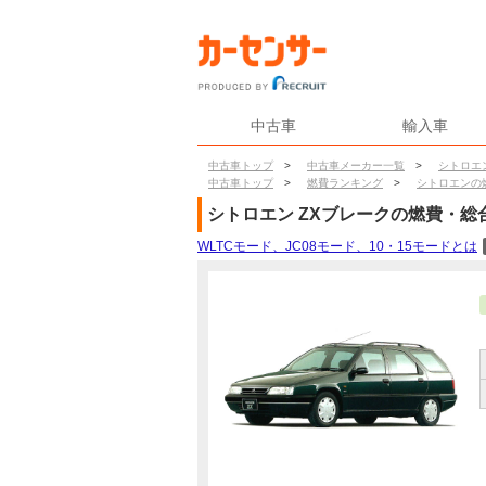
中古車
輸入車
中古車トップ
>
中古車メーカー一覧
>
シトロエ
中古車トップ
>
燃費ランキング
>
シトロエンの
シトロエン
ZXブレーク
の燃費・総
WLTCモード、JC08モード、10・15モードとは