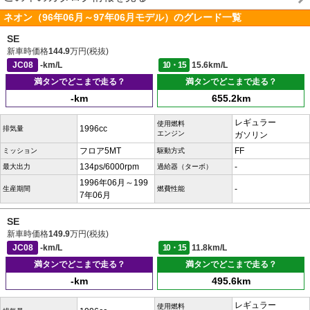
ネオン（96年06月～97年06月モデル）のグレード一覧
SE
新車時価格
144.9
万円(税抜)
JC08
-km/L
10・15
15.6km/L
満タンでどこまで走る？
満タンでどこまで走る？
-km
655.2km
レギュラー
使用燃料
1996cc
排気量
エンジン
ガソリン
フロア5MT
FF
ミッション
駆動方式
134ps/6000rpm
-
最大出力
過給器（ターボ）
1996年06月～199
-
生産期間
燃費性能
7年06月
SE
新車時価格
149.9
万円(税抜)
JC08
-km/L
10・15
11.8km/L
満タンでどこまで走る？
満タンでどこまで走る？
-km
495.6km
レギュラー
使用燃料