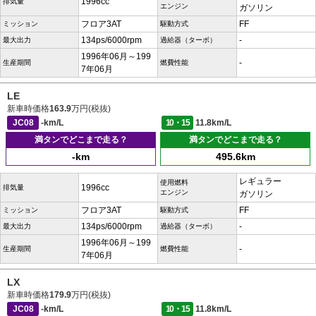
1996cc
排気量
エンジン
ガソリン
フロア3AT
FF
ミッション
駆動方式
134ps/6000rpm
-
最大出力
過給器（ターボ）
1996年06月～199
-
生産期間
燃費性能
7年06月
LE
新車時価格
163.9
万円(税抜)
JC08
-km/L
10・15
11.8km/L
満タンでどこまで走る？
満タンでどこまで走る？
-km
495.6km
レギュラー
使用燃料
1996cc
排気量
エンジン
ガソリン
フロア3AT
FF
ミッション
駆動方式
134ps/6000rpm
-
最大出力
過給器（ターボ）
1996年06月～199
-
生産期間
燃費性能
7年06月
LX
新車時価格
179.9
万円(税抜)
JC08
-km/L
10・15
11.8km/L