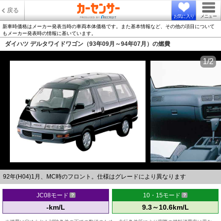
戻る
お気に入り
メニュー
新車時価格はメーカー発表当時の車両本体価格です。また基本情報など、その他の項目について
もメーカー発表時の情報に基いています。
ダイハツ デルタワイドワゴン（93年09月～94年07月）の燃費
1/2
92年(H04)1月、MC時のフロント。仕様はグレードにより異なります
JC08モード
10・15モード
-km/L
9.3～10.6km/L