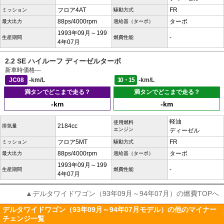
フロア4AT
FR
ミッション
駆動方式
88ps/4000rpm
ターボ
最大出力
過給器（ターボ）
1993年09月～199
-
生産期間
燃費性能
4年07月
2.2 SE ハイルーフ ディーゼルターボ
新車時価格
---
JC08
-km/L
10・15
-km/L
満タンでどこまで走る？
満タンでどこまで走る？
-km
-km
軽油
使用燃料
2184cc
排気量
エンジン
ディーゼル
フロア5MT
FR
ミッション
駆動方式
88ps/4000rpm
ターボ
最大出力
過給器（ターボ）
1993年09月～199
-
生産期間
燃費性能
4年07月
▲デルタワイドワゴン（93年09月～94年07月）の燃費TOPへ
デルタワイドワゴン（93年09月～94年07月モデル）の他のマイナー
チェンジ一覧