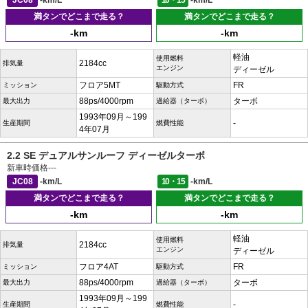
JC08
-km/L
10・15
-km/L
満タンでどこまで走る？
満タンでどこまで走る？
-km
-km
軽油
使用燃料
2184cc
排気量
エンジン
ディーゼル
フロア5MT
FR
ミッション
駆動方式
88ps/4000rpm
ターボ
最大出力
過給器（ターボ）
1993年09月～199
-
生産期間
燃費性能
4年07月
2.2 SE デュアルサンルーフ ディーゼルターボ
新車時価格
---
JC08
-km/L
10・15
-km/L
満タンでどこまで走る？
満タンでどこまで走る？
-km
-km
軽油
使用燃料
2184cc
排気量
エンジン
ディーゼル
フロア4AT
FR
ミッション
駆動方式
88ps/4000rpm
ターボ
最大出力
過給器（ターボ）
1993年09月～199
-
生産期間
燃費性能