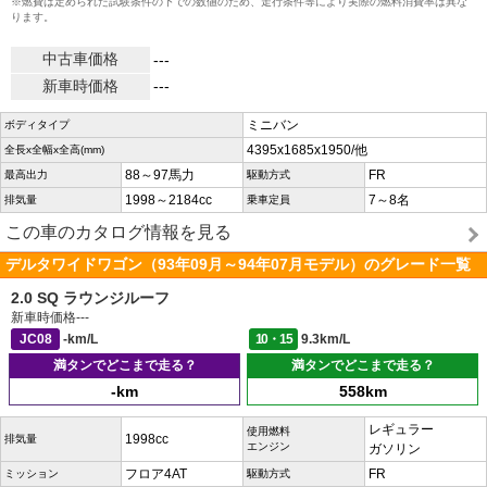
※燃費は定められた試験条件の下での数値のため、走行条件等により実際の燃料消費率は異な
ります。
中古車価格
---
新車時価格
---
ミニバン
ボディタイプ
4395x1685x1950/他
全長x全幅x全高(mm)
88～97馬力
FR
最高出力
駆動方式
1998～2184cc
7～8名
排気量
乗車定員
この車のカタログ情報を見る
デルタワイドワゴン（93年09月～94年07月モデル）のグレード一覧
2.0 SQ ラウンジルーフ
新車時価格
---
JC08
-km/L
10・15
9.3km/L
満タンでどこまで走る？
満タンでどこまで走る？
-km
558km
レギュラー
使用燃料
1998cc
排気量
エンジン
ガソリン
フロア4AT
FR
ミッション
駆動方式