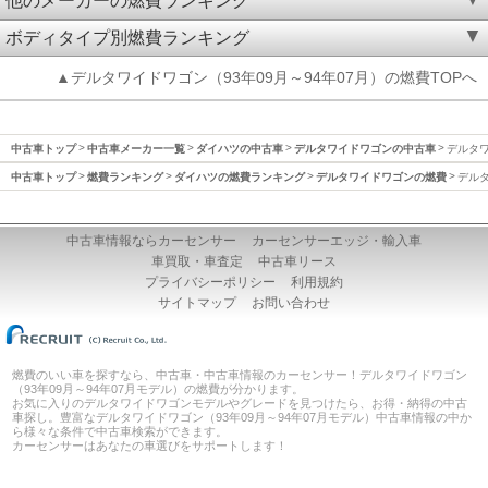
他のメーカーの燃費ランキング
ボディタイプ別燃費ランキング
▲デルタワイドワゴン（93年09月～94年07月）の燃費TOPへ
中古車トップ
中古車メーカー一覧
ダイハツの中古車
デルタワイドワゴンの中古車
デルタワ
中古車トップ
燃費ランキング
ダイハツの燃費ランキング
デルタワイドワゴンの燃費
デルタ
中古車情報ならカーセンサー
カーセンサーエッジ・輸入車
車買取・車査定
中古車リース
プライバシーポリシー
利用規約
サイトマップ
お問い合わせ
燃費のいい車を探すなら、中古車・中古車情報のカーセンサー！デルタワイドワゴン
（93年09月～94年07月モデル）の燃費が分かります。
お気に入りのデルタワイドワゴンモデルやグレードを見つけたら、お得・納得の中古
車探し。豊富なデルタワイドワゴン（93年09月～94年07月モデル）中古車情報の中か
ら様々な条件で中古車検索ができます。
カーセンサーはあなたの車選びをサポートします！