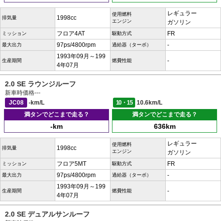
レギュラー
使用燃料
1998cc
排気量
エンジン
ガソリン
フロア4AT
FR
ミッション
駆動方式
97ps/4800rpm
-
最大出力
過給器（ターボ）
1993年09月～199
-
生産期間
燃費性能
4年07月
2.0 SE ラウンジルーフ
新車時価格
---
JC08
-km/L
10・15
10.6km/L
満タンでどこまで走る？
満タンでどこまで走る？
-km
636km
レギュラー
使用燃料
1998cc
排気量
エンジン
ガソリン
フロア5MT
FR
ミッション
駆動方式
97ps/4800rpm
-
最大出力
過給器（ターボ）
1993年09月～199
-
生産期間
燃費性能
4年07月
2.0 SE デュアルサンルーフ