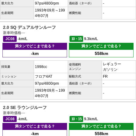
97ps/4800rpm
-
最大出力
過給器（ターボ）
1993年09月～199
-
生産期間
燃費性能
4年07月
2.0 SQ デュアルサンルーフ
新車時価格
---
JC08
-km/L
10・15
9.3km/L
満タンでどこまで走る？
満タンでどこまで走る？
-km
558km
レギュラー
使用燃料
1998cc
排気量
エンジン
ガソリン
フロア4AT
FR
ミッション
駆動方式
97ps/4800rpm
-
最大出力
過給器（ターボ）
1993年09月～199
-
生産期間
燃費性能
4年07月
2.0 SE ラウンジルーフ
新車時価格
---
JC08
-km/L
10・15
9.3km/L
満タンでどこまで走る？
満タンでどこまで走る？
-km
558km