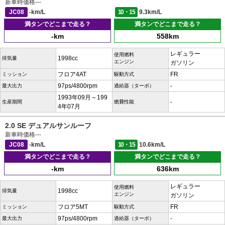
新車時価格
---
JC08
-km/L
10・15
9.3km/L
満タンでどこまで走る？
満タンでどこまで走る？
-km
558km
レギュラー
使用燃料
1998cc
排気量
エンジン
ガソリン
フロア4AT
FR
ミッション
駆動方式
97ps/4800rpm
-
最大出力
過給器（ターボ）
1993年09月～199
-
生産期間
燃費性能
4年07月
2.0 SE デュアルサンルーフ
新車時価格
---
JC08
-km/L
10・15
10.6km/L
満タンでどこまで走る？
満タンでどこまで走る？
-km
636km
レギュラー
使用燃料
1998cc
排気量
エンジン
ガソリン
フロア5MT
FR
ミッション
駆動方式
97ps/4800rpm
-
最大出力
過給器（ターボ）