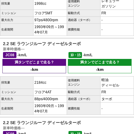
レギュラー
使用燃料
1998cc
排気量
エンジン
ガソリン
フロア5MT
FR
ミッション
駆動方式
97ps/4800rpm
-
最大出力
過給器（ターボ）
1993年09月～199
-
生産期間
燃費性能
4年07月
2.2 SE ラウンジルーフ ディーゼルターボ
新車時価格
---
JC08
-km/L
10・15
-km/L
満タンでどこまで走る？
満タンでどこまで走る？
-km
-km
軽油
使用燃料
2184cc
排気量
エンジン
ディーゼル
フロア4AT
FR
ミッション
駆動方式
88ps/4000rpm
ターボ
最大出力
過給器（ターボ）
1993年09月～199
-
生産期間
燃費性能
4年07月
2.2 SE ラウンジルーフ ディーゼルターボ
新車時価格
---