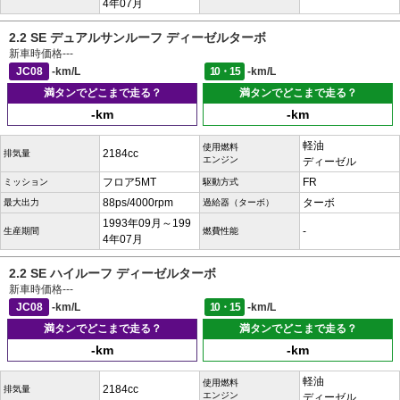
4年07月
2.2 SE デュアルサンルーフ ディーゼルターボ
新車時価格
---
JC08
-km/L
10・15
-km/L
満タンでどこまで走る？
満タンでどこまで走る？
-km
-km
軽油
使用燃料
2184cc
排気量
エンジン
ディーゼル
フロア5MT
FR
ミッション
駆動方式
88ps/4000rpm
ターボ
最大出力
過給器（ターボ）
1993年09月～199
-
生産期間
燃費性能
4年07月
2.2 SE ハイルーフ ディーゼルターボ
新車時価格
---
JC08
-km/L
10・15
-km/L
満タンでどこまで走る？
満タンでどこまで走る？
-km
-km
軽油
使用燃料
2184cc
排気量
エンジン
ディーゼル