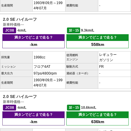
1993年09月～199
-
生産期間
燃費性能
4年07月
2.0 SE ハイルーフ
新車時価格
---
JC08
-km/L
10・15
9.3km/L
満タンでどこまで走る？
満タンでどこまで走る？
-km
558km
レギュラー
使用燃料
1998cc
排気量
エンジン
ガソリン
フロア4AT
FR
ミッション
駆動方式
97ps/4800rpm
-
最大出力
過給器（ターボ）
1993年09月～199
-
生産期間
燃費性能
4年07月
2.0 SE ハイルーフ
新車時価格
---
JC08
-km/L
10・15
10.6km/L
満タンでどこまで走る？
満タンでどこまで走る？
-km
636km