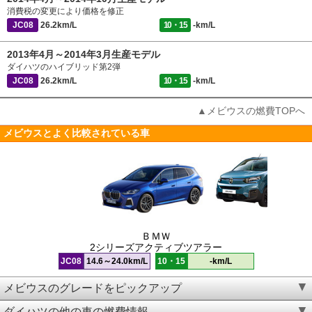
消費税の変更により価格を修正
JC08
26.2km/L
10・15
-km/L
2013年4月～2014年3月生産モデル
ダイハツのハイブリッド第2弾
JC08
26.2km/L
10・15
-km/L
▲メビウスの燃費TOPへ
メビウスとよく比較されている車
ＢＭＷ
2シリーズアクティブツアラー
JC08
14.6～24.0km/L
10・15
-km/L
メビウスのグレードをピックアップ
ダイハツの他の車の燃費情報