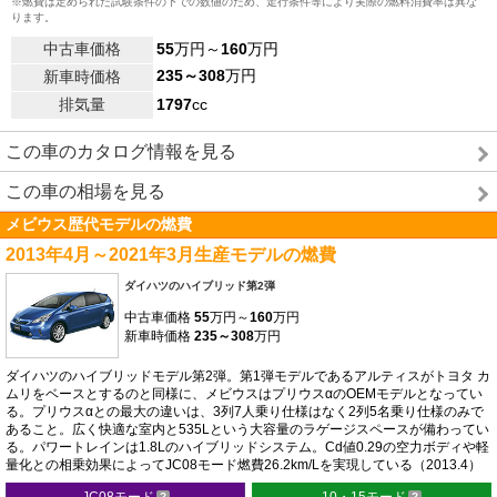
※燃費は定められた試験条件の下での数値のため、走行条件等により実際の燃料消費率は異な
ります。
中古車価格
55
万円～
160
万円
235～308
万円
新車時価格
排気量
1797
cc
この車のカタログ情報を見る
この車の相場を見る
メビウス歴代モデルの燃費
2013年4月～2021年3月生産モデルの燃費
ダイハツのハイブリッド第2弾
中古車価格
55
万円～
160
万円
新車時価格
235～308
万円
ダイハツのハイブリッドモデル第2弾。第1弾モデルであるアルティスがトヨタ カ
ムリをベースとするのと同様に、メビウスはプリウスαのOEMモデルとなってい
る。プリウスαとの最大の違いは、3列7人乗り仕様はなく2列5名乗り仕様のみで
あること。広く快適な室内と535Lという大容量のラゲージスペースが備わってい
る。パワートレインは1.8Lのハイブリッドシステム。Cd値0.29の空力ボディや軽
量化との相乗効果によってJC08モード燃費26.2km/Lを実現している（2013.4）