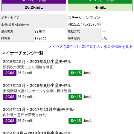
JC08モード
10・15モード
26.2km/L
-km/L
ステーションワゴン
ボディタイプ
4615x1775x1575/他
全長x全幅x全高(mm)
99馬力
FF
最高出力
駆動方式
1797cc
5名
排気量
乗車定員
メビウス (13年4月～21年3月)のカタログ情報を見る
マイナーチェンジ一覧
2019年10月～2021年3月生産モデル
消費税の変更により価格を修正
JC08
26.2km/L
10・15
-km/L
2017年12月～2019年9月生産モデル
衝突回避支援パッケージを全車に標準装備
JC08
26.2km/L
10・15
-km/L
2014年11月～2017年11月生産モデル
内外装の意匠が変更された
JC08
26.2km/L
10・15
-km/L
2014年4月～2014年10月生産モデル