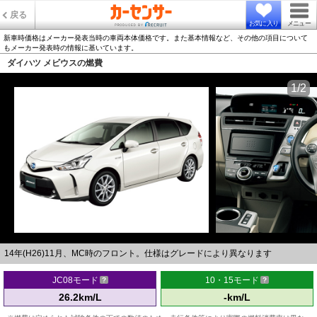
戻る
お気に入り
メニュー
新車時価格はメーカー発表当時の車両本体価格です。また基本情報など、その他の項目について
もメーカー発表時の情報に基いています。
ダイハツ メビウスの燃費
1/2
14年(H26)11月、MC時のフロント。仕様はグレードにより異なります
JC08モード
10・15モード
26.2km/L
-km/L