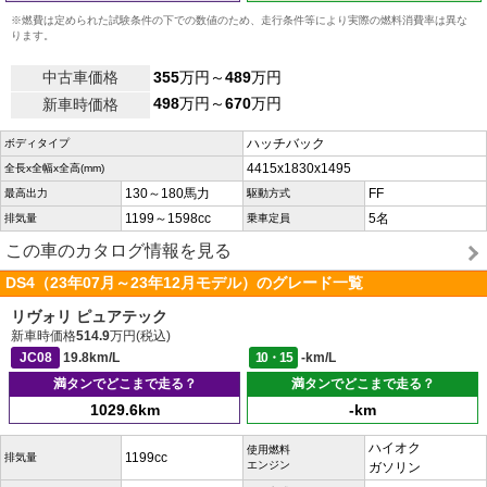
※燃費は定められた試験条件の下での数値のため、走行条件等により実際の燃料消費率は異な
ります。
中古車価格
355
万円～
489
万円
498
万円～
670
万円
新車時価格
ハッチバック
ボディタイプ
4415x1830x1495
全長x全幅x全高(mm)
130～180馬力
FF
最高出力
駆動方式
1199～1598cc
5名
排気量
乗車定員
この車のカタログ情報を見る
DS4（23年07月～23年12月モデル）のグレード一覧
リヴォリ ピュアテック
新車時価格
514.9
万円(税込)
JC08
19.8km/L
10・15
-km/L
満タンでどこまで走る？
満タンでどこまで走る？
1029.6km
-km
ハイオク
使用燃料
1199cc
排気量
エンジン
ガソリン