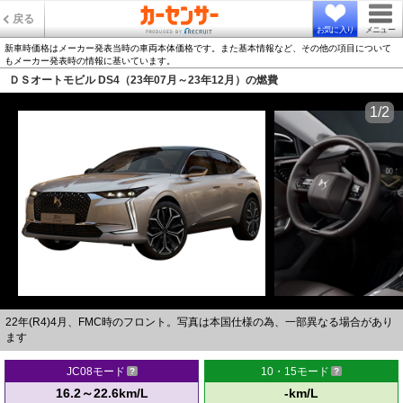
戻る
お気に入り
メニュー
新車時価格はメーカー発表当時の車両本体価格です。また基本情報など、その他の項目について
もメーカー発表時の情報に基いています。
ＤＳオートモビル DS4（23年07月～23年12月）の燃費
1/2
22年(R4)4月、FMC時のフロント。写真は本国仕様の為、一部異なる場合があり
ます
JC08モード
10・15モード
16.2～22.6km/L
-km/L