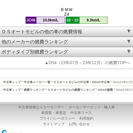
ＢＭＷ
Z4
JC08
10.0km/L
10・15
9.3km/L
ＤＳオートモビルの他の車の燃費情報
他のメーカーの燃費ランキング
ボディタイプ別燃費ランキング
▲DS4（23年07月～23年12月）の燃費TOPへ
中古車トップ
中古車メーカー一覧
ＤＳオートモビルの中古車
DS4の中古車
DS4(23年07
中古車トップ
燃費ランキング
ＤＳオートモビルの燃費ランキング
DS4の燃費
DS4(23年
中古車情報ならカーセンサー
カーセンサーエッジ・輸入車
車買取・車査定
中古車リース
プライバシーポリシー
利用規約
サイトマップ
お問い合わせ