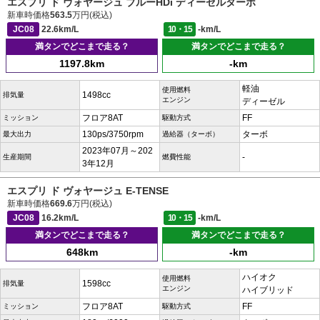
エスプリ ド ヴォヤージュ ブルーHDi ディーゼルターボ
新車時価格
563.5
万円(税込)
JC08
22.6km/L
10・15
-km/L
満タンでどこまで走る？
満タンでどこまで走る？
1197.8km
-km
軽油
使用燃料
1498cc
排気量
エンジン
ディーゼル
フロア8AT
FF
ミッション
駆動方式
130ps/3750rpm
ターボ
最大出力
過給器（ターボ）
2023年07月～202
-
生産期間
燃費性能
3年12月
エスプリ ド ヴォヤージュ E-TENSE
新車時価格
669.6
万円(税込)
JC08
16.2km/L
10・15
-km/L
満タンでどこまで走る？
満タンでどこまで走る？
648km
-km
ハイオク
使用燃料
1598cc
排気量
エンジン
ハイブリッド
フロア8AT
FF
ミッション
駆動方式