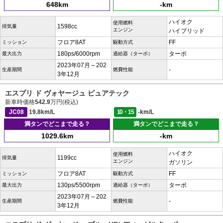
648km
-km
ハイオク
使用燃料
1598cc
排気量
エンジン
ハイブリッド
フロア8AT
FF
ミッション
駆動方式
180ps/6000rpm
ターボ
最大出力
過給器（ターボ）
2023年07月～202
-
生産期間
燃費性能
3年12月
エスプリ ド ヴォヤージュ ピュアテック
新車時価格
542.9
万円(税込)
JC08
19.8km/L
10・15
-km/L
満タンでどこまで走る？
満タンでどこまで走る？
1029.6km
-km
ハイオク
使用燃料
1199cc
排気量
エンジン
ガソリン
フロア8AT
FF
ミッション
駆動方式
130ps/5500rpm
ターボ
最大出力
過給器（ターボ）
2023年07月～202
-
生産期間
燃費性能
3年12月