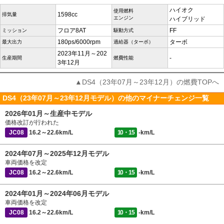
ハイオク
使用燃料
1598cc
排気量
エンジン
ハイブリッド
フロア8AT
FF
ミッション
駆動方式
180ps/6000rpm
ターボ
最大出力
過給器（ターボ）
2023年11月～202
-
生産期間
燃費性能
3年12月
▲DS4（23年07月～23年12月）の燃費TOPへ
DS4（23年07月～23年12月モデル）の他のマイナーチェンジ一覧
2026年01月～生産中モデル
価格改訂が行われた
JC08
16.2～22.6km/L
10・15
-km/L
2024年07月～2025年12月モデル
車両価格を改定
JC08
16.2～22.6km/L
10・15
-km/L
2024年01月～2024年06月モデル
車両価格を改定
JC08
16.2～22.6km/L
10・15
-km/L