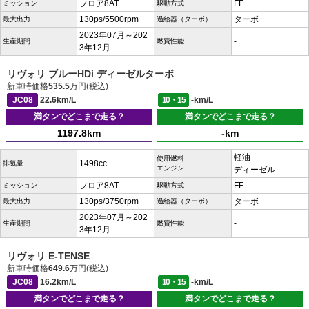
フロア8AT
FF
ミッション
駆動方式
130ps/5500rpm
ターボ
最大出力
過給器（ターボ）
2023年07月～202
-
生産期間
燃費性能
3年12月
リヴォリ ブルーHDi ディーゼルターボ
新車時価格
535.5
万円(税込)
JC08
22.6km/L
10・15
-km/L
満タンでどこまで走る？
満タンでどこまで走る？
1197.8km
-km
軽油
使用燃料
1498cc
排気量
エンジン
ディーゼル
フロア8AT
FF
ミッション
駆動方式
130ps/3750rpm
ターボ
最大出力
過給器（ターボ）
2023年07月～202
-
生産期間
燃費性能
3年12月
リヴォリ E-TENSE
新車時価格
649.6
万円(税込)
JC08
16.2km/L
10・15
-km/L
満タンでどこまで走る？
満タンでどこまで走る？