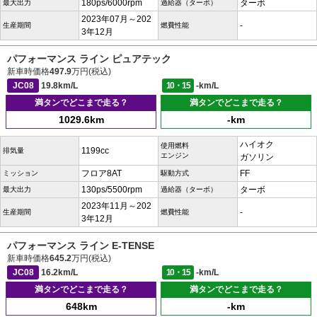
180ps/6000rpm
ターボ
最大出力
過給器（ターボ）
2023年07月～202
-
生産期間
燃費性能
3年12月
パフォーマンス ライン ピュアテック
新車時価格
497.9
万円(税込)
JC08
19.8km/L
10・15
-km/L
満タンでどこまで走る？
満タンでどこまで走る？
1029.6km
-km
ハイオク
使用燃料
1199cc
排気量
エンジン
ガソリン
フロア8AT
FF
ミッション
駆動方式
130ps/5500rpm
ターボ
最大出力
過給器（ターボ）
2023年11月～202
-
生産期間
燃費性能
3年12月
パフォーマンス ライン E-TENSE
新車時価格
645.2
万円(税込)
JC08
16.2km/L
10・15
-km/L
満タンでどこまで走る？
満タンでどこまで走る？
648km
-km