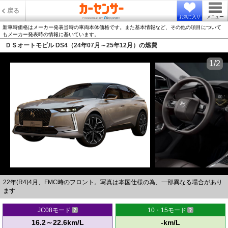
戻る
お気に入り
メニュー
新車時価格はメーカー発表当時の車両本体価格です。また基本情報など、その他の項目について
もメーカー発表時の情報に基いています。
ＤＳオートモビル DS4（24年07月～25年12月）の燃費
1/2
22年(R4)4月、FMC時のフロント。写真は本国仕様の為、一部異なる場合があり
ます
JC08モード
10・15モード
16.2～22.6km/L
-km/L