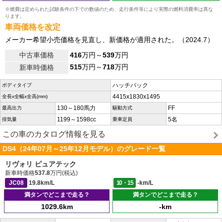
※燃費は定められた試験条件の下での数値のため、走行条件等により実際の燃料消費率は異な
ります。
車両価格を改定
メーカー希望小売価格を見直し、新価格が適用された。（2024.7）
中古車価格
416
万円～
539
万円
515
万円～
718
万円
新車時価格
ハッチバック
ボディタイプ
4415x1830x1495
全長x全幅x全高(mm)
130～180馬力
FF
最高出力
駆動方式
1199～1598cc
5名
排気量
乗車定員
この車のカタログ情報を見る
DS4（24年07月～25年12月モデル）のグレード一覧
リヴォリ ピュアテック
新車時価格
537.8
万円(税込)
JC08
19.8km/L
10・15
-km/L
満タンでどこまで走る？
満タンでどこまで走る？
1029.6km
-km