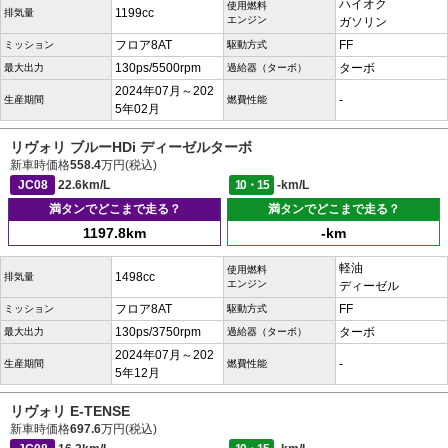
ハイオク
使用燃料
1199cc
排気量
エンジン
ガソリン
フロア8AT
FF
ミッション
駆動方式
130ps/5500rpm
ターボ
最大出力
過給器（ターボ）
2024年07月～202
-
生産期間
燃費性能
5年02月
リヴォリ ブルーHDi ディーゼルターボ
新車時価格
558.4
万円(税込)
JC08
22.6km/L
10・15
-km/L
満タンでどこまで走る？
満タンでどこまで走る？
1197.8km
-km
軽油
使用燃料
1498cc
排気量
エンジン
ディーゼル
フロア8AT
FF
ミッション
駆動方式
130ps/3750rpm
ターボ
最大出力
過給器（ターボ）
2024年07月～202
-
生産期間
燃費性能
5年12月
リヴォリ E-TENSE
新車時価格
697.6
万円(税込)