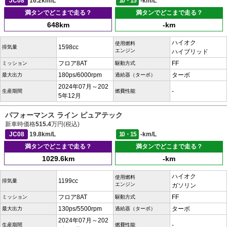
JC08
16.2km/L
10・15
-km/L
満タンでどこまで走る？
満タンでどこまで走る？
648km
-km
ハイオク
使用燃料
1598cc
排気量
エンジン
ハイブリッド
フロア8AT
FF
ミッション
駆動方式
180ps/6000rpm
ターボ
最大出力
過給器（ターボ）
2024年07月～202
-
生産期間
燃費性能
5年12月
パフォーマンス ライン ピュアテック
新車時価格
515.4
万円(税込)
JC08
19.8km/L
10・15
-km/L
満タンでどこまで走る？
満タンでどこまで走る？
1029.6km
-km
ハイオク
使用燃料
1199cc
排気量
エンジン
ガソリン
フロア8AT
FF
ミッション
駆動方式
130ps/5500rpm
ターボ
最大出力
過給器（ターボ）
2024年07月～202
-
生産期間
燃費性能