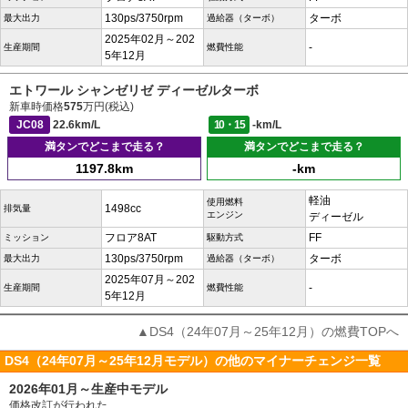
130ps/3750rpm
ターボ
最大出力
過給器（ターボ）
2025年02月～202
-
生産期間
燃費性能
5年12月
エトワール シャンゼリゼ ディーゼルターボ
新車時価格
575
万円(税込)
JC08
22.6km/L
10・15
-km/L
満タンでどこまで走る？
満タンでどこまで走る？
1197.8km
-km
軽油
使用燃料
1498cc
排気量
エンジン
ディーゼル
フロア8AT
FF
ミッション
駆動方式
130ps/3750rpm
ターボ
最大出力
過給器（ターボ）
2025年07月～202
-
生産期間
燃費性能
5年12月
▲DS4（24年07月～25年12月）の燃費TOPへ
DS4（24年07月～25年12月モデル）の他のマイナーチェンジ一覧
2026年01月～生産中モデル
価格改訂が行われた