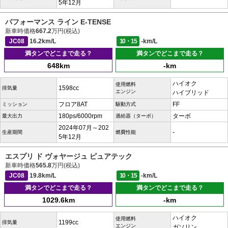
5年12月
パフォーマンス ライン E-TENSE
新車時価格
667.2
万円(税込)
JC08
16.2km/L
10・15
-km/L
満タンでどこまで走る？
満タンでどこまで走る？
648km
-km
ハイオク
使用燃料
1598cc
排気量
エンジン
ハイブリッド
フロア8AT
FF
ミッション
駆動方式
180ps/6000rpm
ターボ
最大出力
過給器（ターボ）
2024年07月～202
-
生産期間
燃費性能
5年12月
エスプリ ド ヴォヤージュ ピュアテック
新車時価格
565.8
万円(税込)
JC08
19.8km/L
10・15
-km/L
満タンでどこまで走る？
満タンでどこまで走る？
1029.6km
-km
ハイオク
使用燃料
1199cc
排気量
エンジン
ガソリン