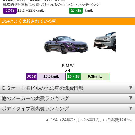
戦略的基幹車種に位置づけられるCセグメントハッチバック
JC08
16.2～22.6km/L
10・15
-km/L
DS4とよく比較されている車
ＢＭＷ
Z4
JC08
10.0km/L
10・15
9.3km/L
ＤＳオートモビルの他の車の燃費情報
他のメーカーの燃費ランキング
ボディタイプ別燃費ランキング
▲DS4（24年07月～25年12月）の燃費TOPへ