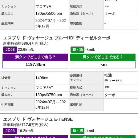
フロア8AT
FF
ミッション
駆動方式
130ps/5500rpm
ターボ
最大出力
過給器（ターボ）
2024年07月～202
-
生産期間
燃費性能
5年12月
エスプリ ド ヴォヤージュ ブルーHDi ディーゼルターボ
新車時価格
586.4
万円(税込)
JC08
22.6km/L
10・15
-km/L
満タンでどこまで走る？
満タンでどこまで走る？
1197.8km
-km
軽油
使用燃料
1498cc
排気量
エンジン
ディーゼル
フロア8AT
FF
ミッション
駆動方式
130ps/3750rpm
ターボ
最大出力
過給器（ターボ）
2024年07月～202
-
生産期間
燃費性能
5年12月
エスプリ ド ヴォヤージュ E-TENSE
新車時価格
717.6
万円(税込)
JC08
16.2km/L
10・15
-km/L