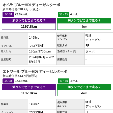
オペラ ブルーHDi ディーゼルターボ
新車時価格
598.9
万円(税込)
JC08
22.6km/L
10・15
-km/L
満タンでどこまで走る？
満タンでどこまで走る？
1197.8km
-km
軽油
使用燃料
1498cc
排気量
エンジン
ディーゼル
フロア8AT
FF
ミッション
駆動方式
130ps/3750rpm
ターボ
最大出力
過給器（ターボ）
2024年07月～202
-
生産期間
燃費性能
5年12月
エトワール ブルーHDi ディーゼルターボ
新車時価格
543
万円(税込)
JC08
22.6km/L
10・15
-km/L
満タンでどこまで走る？
満タンでどこまで走る？
1197.8km
-km
軽油
使用燃料
1498cc
排気量
エンジン
ディーゼル
フロア8AT
FF
ミッション
駆動方式