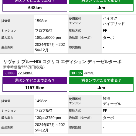
満タンでどこまで走る？
満タンでどこまで走る？
648km
-km
ハイオク
使用燃料
1598cc
排気量
エンジン
ハイブリッド
フロア8AT
FF
ミッション
駆動方式
180ps/6000rpm
ターボ
最大出力
過給器（ターボ）
2024年07月～202
-
生産期間
燃費性能
5年12月
リヴォリ ブルーHDi コクリコ エディション ディーゼルターボ
新車時価格
555
万円(税込)
JC08
22.6km/L
10・15
-km/L
満タンでどこまで走る？
満タンでどこまで走る？
1197.8km
-km
軽油
使用燃料
1498cc
排気量
エンジン
ディーゼル
フロア8AT
FF
ミッション
駆動方式
130ps/3750rpm
ターボ
最大出力
過給器（ターボ）
2024年07月～202
-
生産期間
燃費性能
5年12月