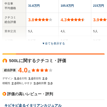
中古車
31.6万円
105.9万円
215万円
平均価格
クチコミ
3.8
4.3
3.9
総合評価
乗車定員
5人
4人
5人
ドア数
5ドア
3ドア
3ドア
▼
全てを表示する
全高
全高
全
1.5m
1.48m
1.
500Lに関するクチコミ・評価
4.0
総合評価
点
全幅
全幅
全
サイズ
1.69m
1.73m
1.
5.0
3.0
2.0
デザイン :
走行性 :
居住性 :
全長
全長
(全長x全幅x全高)
2.0
3.0
3.0
積載性 :
運転しやすさ :
維持費 :
4.08m
4.06m
3.
評価の高いレビュー・評判
ホイールベース
ホイールベース
ホイー
キビキビ走るイタリアンカジュアル
-m
-m