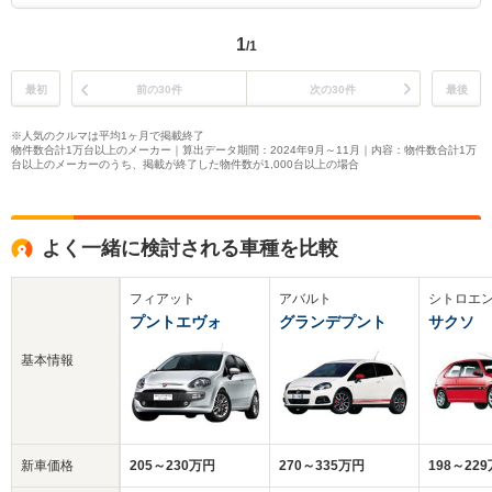
1
/1
最初
前の30件
次の30件
最後
※人気のクルマは平均1ヶ月で掲載終了
物件数合計1万台以上のメーカー｜算出データ期間：2024年9月～11月｜内容：物件数合計1万
台以上のメーカーのうち、掲載が終了した物件数が1,000台以上の場合
よく一緒に検討される車種を比較
フィアット
アバルト
シトロエ
プントエヴォ
グランデプント
サクソ
基本情報
新車価格
205～230万円
270～335万円
198～22