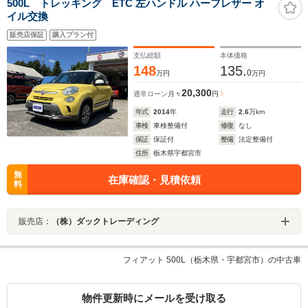
500L トレッキング ETC 左ハンドル ハーフレザー オ
イル交換
販売店保証
購入プラン付
支払総額
本体価格
148
135.
0
万円
万円
20,300
通常ローン
月々
円
年式
2014
年
走行
2.6
万km
車検
車検整備付
修復
なし
保証
保証付
整備
法定整備付
住所
栃木県宇都宮市
無
在庫確認・見積依頼
料
販売店：
（株）ダックトレーディング
フィアット 500L（栃木県・宇都宮市）の中古車
物件更新時にメールを受け取る