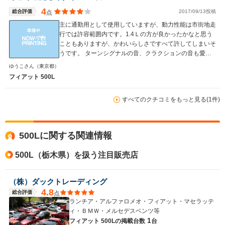
4
総合評価
2017/09/13投稿
点
主に通勤用として使用していますが、動力性能は市街地走
行では許容範囲内です。1.4Ｌの方が良かったかなと思う
こともありますが、かわいらしさですべて許してしまいそ
WLTCモード
-
-
-
うです。 ターンシグナルの音、クラクションの音も愛嬌
燃費
たっぷりです。懸念していたトラブルも今のところはあり
ゆうこさん
（東京都）
ません。日本車の同クラスに比べると価格は高いですが、
フィアット 500L
その分の満足感はあると思います。他人とは異なるコンパ
クトカーに乗りたい方にはお勧めの一台だと思います。
すべてのクチコミをもっと見る(1件)
排気量
1368cc
1368cc
1587cc
駆動方式
FF
FF
FF
500Lに関する関連情報
500L（栃木県）を扱う注目販売店
（株）ダックトレーディング
4.8
総合評価
点
ランチア・アルファロメオ・フィアット・マセラッテ
ィ・ＢＭＷ・メルセデスベンツ等
1
フィアット 500Lの
掲載台数
台