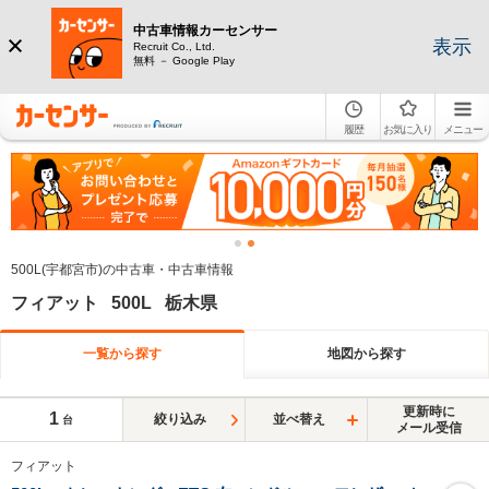
中古車情報カーセンサー
表示
Recruit Co., Ltd.
無料 － Google Play
履歴
お気に入り
メニュー
500L(宇都宮市)の中古車・中古車情報
フィアット 500L 栃木県
一覧から探す
地図から探す
更新時に
1
絞り込み
並べ替え
台
メール受信
フィアット