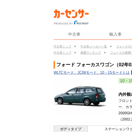
中古車
輸入車
中古車トップ
>
中古車メーカー一覧
>
フォードの
中古車トップ
>
燃費ランキング
>
フォードの燃費
フォード フォーカスワゴン（02年0
WLTCモード、JC08モード、10・15モードとは
10・1
内外観
フロン
ー、カ
2000
（2002
ボディタイプ
ステーションワ