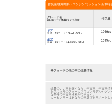
排気量/使用燃料・エンジン/ミッション/新車時
グレード名
排気量
WLTCモード燃費(タンク容量)
ギア
1969cc
※10・15モード 10km/L (55L)
ギア
1595cc
※10・15モード 11.4km/L (55L)
◆フォードの他の車の燃費情報
燃費のいい車を探すなら、中古車・中古車情報
お気に入りのフォーカスワゴンモデルやグレー
な条件で中古車検索ができます。
カーセンサーはあなたの車選びをサポートし