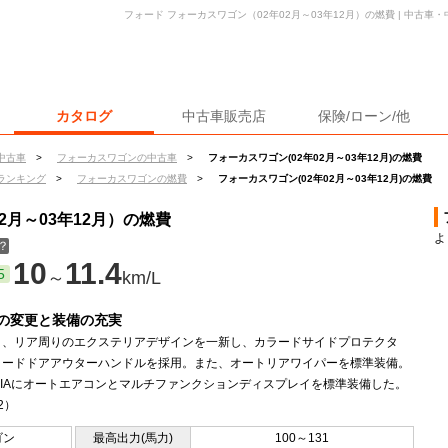
フォード フォーカスワゴン（02年02月～03年12月）の燃費 | 中古
カタログ
中古車販売店
保険/ローン/他
中古車
>
フォーカスワゴンの中古車
>
フォーカスワゴン(02年02月～03年12月)の燃費
ランキング
>
フォーカスワゴンの燃費
>
フォーカスワゴン(02年02月～03年12月)の燃費
2月～03年12月）の燃費
よ
？
10
11.4
5
～
km/L
の変更と装備の充実
ト、リア周りのエクステリアデザインを一新し、カラードサイドプロテクタ
ラードドアアウターハンドルを採用。また、オートリアワイパーを標準装備。
GHIAにオートエアコンとマルチファンクションディスプレイを標準装備した。
.2）
ゴン
最高出力(馬力)
100～131