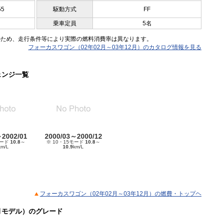
55
駆動方式
FF
乗車定員
5名
のため、走行条件等により実際の燃料消費率は異なります。
フォーカスワゴン（02年02月～03年12月）のカタログ情報を見る
ェンジ一覧
～2002/01
2000/03～2000/12
モード
10.8
～
※ 10・15モード
10.8
～
km/L
10.9
km/L
フォーカスワゴン（02年02月～03年12月）の燃費・トップヘ
2月モデル）のグレード