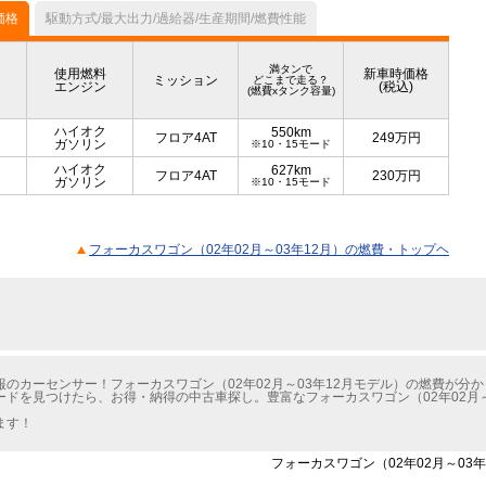
価格
駆動方式/最大出力/過給器/生産期間/燃費性能
満タンで
使用燃料
新車時価格
ミッション
どこまで走る？
エンジン
(税込)
(燃費xタンク容量)
ハイオク
550km
フロア4AT
249
万円
ガソリン
※10・15モード
ハイオク
627km
フロア4AT
230
万円
ガソリン
※10・15モード
フォーカスワゴン（02年02月～03年12月）の燃費・トップヘ
のカーセンサー！フォーカスワゴン（02年02月～03年12月モデル）の燃費が分
ドを見つけたら、お得・納得の中古車探し。豊富なフォーカスワゴン（02年02月～
ます！
フォーカスワゴン（02年02月～03年