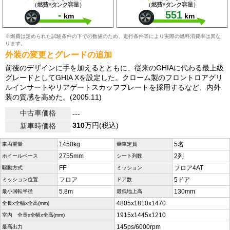
（燃費×タンク容量）
（燃費×タンク容量）
-
551
km
km
※燃費は定められた試験条件の下での数値のため、走行条件等により実際の燃料消費率は異な
ります。
外装の変更とグレードの追加
前後のデザインに手を加えるとともに、従来のGHIAに代わる最上級
グレードとしてGHIA Xを設定した。クローム製のフロントロアグリ
ルインサートやリアゲートスカッフプレートを採用するなど、内外
装の質感を高めた。(2005.11)
中古車価格
---
310
万円(税込)
新車時価格
1450kg
5名
車両重量
乗車定員
2755mm
2列
ホイールベース
シート列数
FF
フロア4AT
駆動方式
ミッション
フロア
5ドア
ミッション位置
ドア数
5.8m
130mm
最小回転半径
最低地上高
4805x1810x1470
全長x全幅x全高(mm)
1915x1445x1210
室内 全長x全幅x全高(mm)
145ps/6000rpm
最高出力