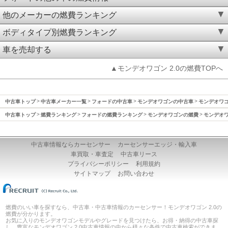
他のメーカーの燃費ランキング
ボディタイプ別燃費ランキング
車を売却する
▲モンデオワゴン 2.0の燃費TOPへ
中古車トップ
中古車メーカー一覧
フォードの中古車
モンデオワゴンの中古車
モンデオワゴン
中古車トップ
燃費ランキング
フォードの燃費ランキング
モンデオワゴンの燃費
モンデオワ
中古車情報ならカーセンサー
カーセンサーエッジ・輸入車
車買取・車査定
中古車リース
プライバシーポリシー
利用規約
サイトマップ
お問い合わせ
燃費のいい車を探すなら、中古車・中古車情報のカーセンサー！モンデオワゴン 2.0の
燃費が分かります。
お気に入りのモンデオワゴンモデルやグレードを見つけたら、お得・納得の中古車探
し。豊富なモンデオワゴン 2.0中古車情報の中から様々な条件で中古車検索ができま