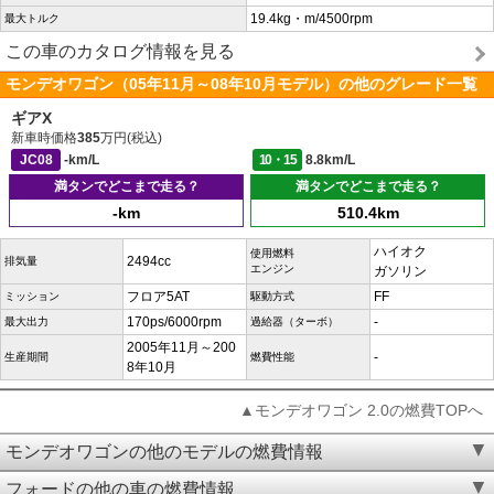
19.4kg・m/4500rpm
最大トルク
この車のカタログ情報を見る
モンデオワゴン（05年11月～08年10月モデル）の他のグレード一覧
ギアX
新車時価格
385
万円(税込)
JC08
-km/L
10・15
8.8km/L
満タンでどこまで走る？
満タンでどこまで走る？
-km
510.4km
ハイオク
使用燃料
2494cc
排気量
エンジン
ガソリン
フロア5AT
FF
ミッション
駆動方式
170ps/6000rpm
-
最大出力
過給器（ターボ）
2005年11月～200
-
生産期間
燃費性能
8年10月
▲モンデオワゴン 2.0の燃費TOPへ
モンデオワゴンの他のモデルの燃費情報
フォードの他の車の燃費情報