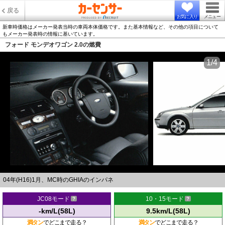
戻る
お気に入り
メニュー
新車時価格はメーカー発表当時の車両本体価格です。また基本情報など、その他の項目について
もメーカー発表時の情報に基いています。
フォード モンデオワゴン 2.0の燃費
1/4
04年(H16)1月、MC時のGHIAのインパネ
JC08モード
10・15モード
-km/L(58L)
9.5km/L(58L)
満タン
でどこまで走る？
満タン
でどこまで走る？