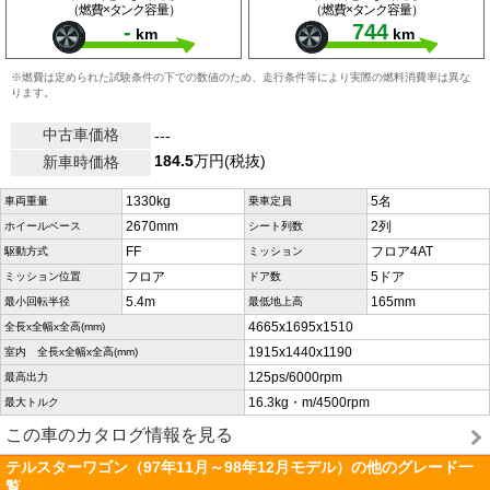
（燃費×タンク容量）
（燃費×タンク容量）
-
744
km
km
※燃費は定められた試験条件の下での数値のため、走行条件等により実際の燃料消費率は異な
ります。
中古車価格
---
184.5
万円(税抜)
新車時価格
1330kg
5名
車両重量
乗車定員
2670mm
2列
ホイールベース
シート列数
FF
フロア4AT
駆動方式
ミッション
フロア
5ドア
ミッション位置
ドア数
5.4m
165mm
最小回転半径
最低地上高
4665x1695x1510
全長x全幅x全高(mm)
1915x1440x1190
室内 全長x全幅x全高(mm)
125ps/6000rpm
最高出力
16.3kg・m/4500rpm
最大トルク
この車のカタログ情報を見る
テルスターワゴン（97年11月～98年12月モデル）の他のグレード一
覧