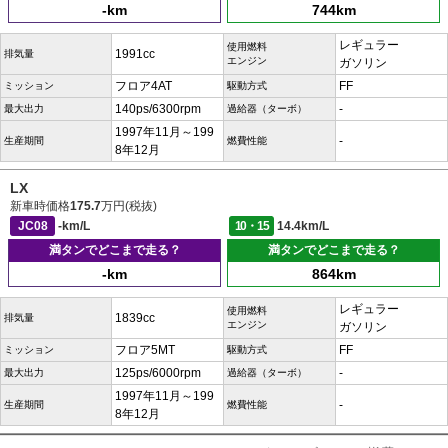
-km
744km
レギュラー
使用燃料
1991cc
排気量
エンジン
ガソリン
フロア4AT
FF
ミッション
駆動方式
140ps/6300rpm
-
最大出力
過給器（ターボ）
1997年11月～199
-
生産期間
燃費性能
8年12月
LX
新車時価格
175.7
万円(税抜)
JC08
-km/L
10・15
14.4km/L
満タンでどこまで走る？
満タンでどこまで走る？
-km
864km
レギュラー
使用燃料
1839cc
排気量
エンジン
ガソリン
フロア5MT
FF
ミッション
駆動方式
125ps/6000rpm
-
最大出力
過給器（ターボ）
1997年11月～199
-
生産期間
燃費性能
8年12月