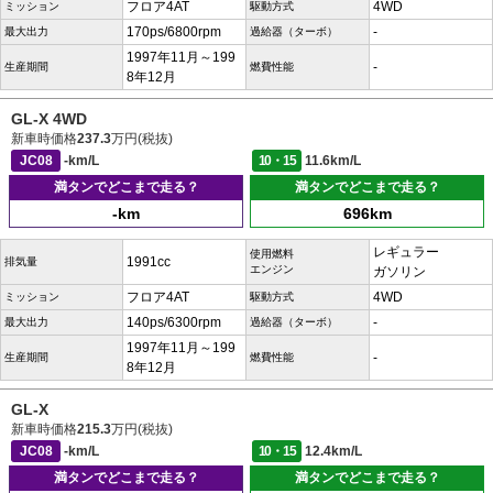
フロア4AT
4WD
ミッション
駆動方式
170ps/6800rpm
-
最大出力
過給器（ターボ）
1997年11月～199
-
生産期間
燃費性能
8年12月
GL-X 4WD
新車時価格
237.3
万円(税抜)
JC08
-km/L
10・15
11.6km/L
満タンでどこまで走る？
満タンでどこまで走る？
-km
696km
レギュラー
使用燃料
1991cc
排気量
エンジン
ガソリン
フロア4AT
4WD
ミッション
駆動方式
140ps/6300rpm
-
最大出力
過給器（ターボ）
1997年11月～199
-
生産期間
燃費性能
8年12月
GL-X
新車時価格
215.3
万円(税抜)
JC08
-km/L
10・15
12.4km/L
満タンでどこまで走る？
満タンでどこまで走る？