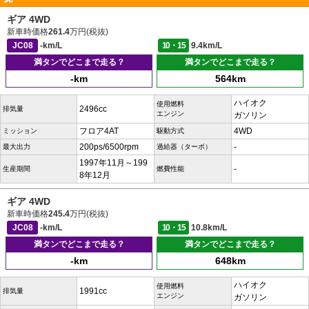
ギア 4WD
新車時価格
261.4
万円(税抜)
JC08
-km/L
10・15
9.4km/L
満タンでどこまで走る？
満タンでどこまで走る？
-km
564km
ハイオク
使用燃料
2496cc
排気量
エンジン
ガソリン
フロア4AT
4WD
ミッション
駆動方式
200ps/6500rpm
-
最大出力
過給器（ターボ）
1997年11月～199
-
生産期間
燃費性能
8年12月
ギア 4WD
新車時価格
245.4
万円(税抜)
JC08
-km/L
10・15
10.8km/L
満タンでどこまで走る？
満タンでどこまで走る？
-km
648km
ハイオク
使用燃料
1991cc
排気量
エンジン
ガソリン