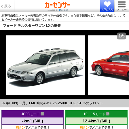
戻る
お気に入り
メニュー
新車時価格はメーカー発表当時の車両本体価格です。また基本情報など、その他の項目について
もメーカー発表時の情報に基いています。
フォード テルスターワゴン LXの燃費
1/5
97年(H09)11月、FMC時の4WD-V6-2500DOHC-GHIAのフロント
JC08モード
10・15モード
-km/L(60L)
12.4km/L(60L)
満タン
でどこまで走る？
満タン
でどこまで走る？