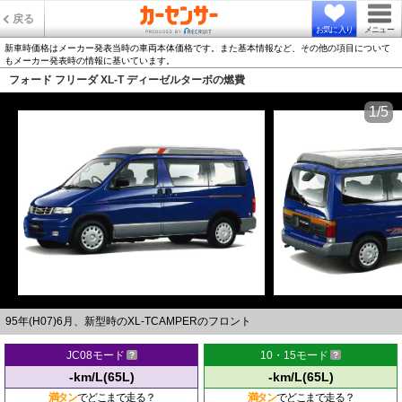
戻る
お気に入り
メニュー
新車時価格はメーカー発表当時の車両本体価格です。また基本情報など、その他の項目について
もメーカー発表時の情報に基いています。
フォード フリーダ XL-T ディーゼルターボの燃費
1/5
95年(H07)6月、新型時のXL-TCAMPERのフロント
JC08モード
10・15モード
-km/L(65L)
-km/L(65L)
満タン
でどこまで走る？
満タン
でどこまで走る？