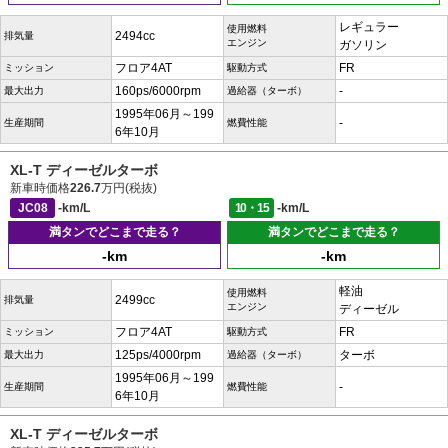
レギュラー
使用燃料
2494cc
排気量
エンジン
ガソリン
フロア4AT
FR
ミッション
駆動方式
160ps/6000rpm
-
最大出力
過給器（ターボ）
1995年06月～199
-
生産期間
燃費性能
6年10月
XL-T ディーゼルターボ
新車時価格
226.7
万円(税抜)
JC08
-km/L
10・15
-km/L
満タンでどこまで走る？
満タンでどこまで走る？
-km
-km
軽油
使用燃料
2499cc
排気量
エンジン
ディーゼル
フロア4AT
FR
ミッション
駆動方式
125ps/4000rpm
ターボ
最大出力
過給器（ターボ）
1995年06月～199
-
生産期間
燃費性能
6年10月
XL-T ディーゼルターボ