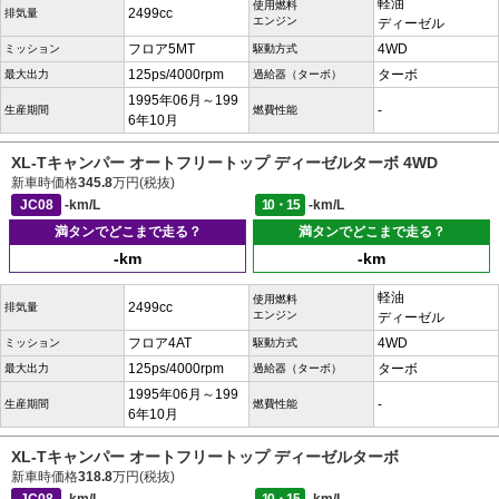
軽油
使用燃料
2499cc
排気量
エンジン
ディーゼル
フロア5MT
4WD
ミッション
駆動方式
125ps/4000rpm
ターボ
最大出力
過給器（ターボ）
1995年06月～199
-
生産期間
燃費性能
6年10月
XL-Tキャンパー オートフリートップ ディーゼルターボ 4WD
新車時価格
345.8
万円(税抜)
JC08
-km/L
10・15
-km/L
満タンでどこまで走る？
満タンでどこまで走る？
-km
-km
軽油
使用燃料
2499cc
排気量
エンジン
ディーゼル
フロア4AT
4WD
ミッション
駆動方式
125ps/4000rpm
ターボ
最大出力
過給器（ターボ）
1995年06月～199
-
生産期間
燃費性能
6年10月
XL-Tキャンパー オートフリートップ ディーゼルターボ
新車時価格
318.8
万円(税抜)