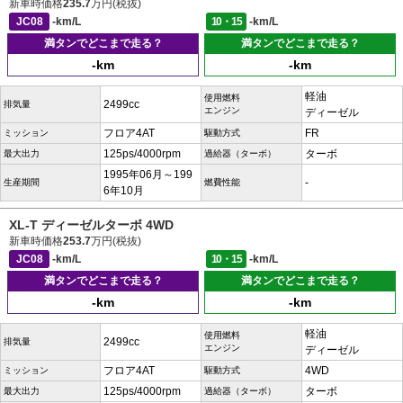
新車時価格
235.7
万円(税抜)
JC08
-km/L
10・15
-km/L
満タンでどこまで走る？
満タンでどこまで走る？
-km
-km
軽油
使用燃料
2499cc
排気量
エンジン
ディーゼル
フロア4AT
FR
ミッション
駆動方式
125ps/4000rpm
ターボ
最大出力
過給器（ターボ）
1995年06月～199
-
生産期間
燃費性能
6年10月
XL-T ディーゼルターボ 4WD
新車時価格
253.7
万円(税抜)
JC08
-km/L
10・15
-km/L
満タンでどこまで走る？
満タンでどこまで走る？
-km
-km
軽油
使用燃料
2499cc
排気量
エンジン
ディーゼル
フロア4AT
4WD
ミッション
駆動方式
125ps/4000rpm
ターボ
最大出力
過給器（ターボ）