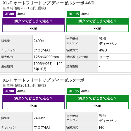
XL-T オートフリートップ ディーゼルターボ 4WD
新車時価格
288.1
万円(税抜)
JC08
-km/L
10・15
-km/L
満タンでどこまで走る？
満タンでどこまで走る？
-km
-km
軽油
使用燃料
2499cc
排気量
エンジン
ディーゼル
フロア4AT
4WD
ミッション
駆動方式
125ps/4000rpm
ターボ
最大出力
過給器（ターボ）
1995年06月～199
-
生産期間
燃費性能
6年10月
XL-T オートフリートップ ディーゼルターボ
新車時価格
261.1
万円(税抜)
JC08
-km/L
10・15
-km/L
満タンでどこまで走る？
満タンでどこまで走る？
-km
-km
軽油
使用燃料
2499cc
排気量
エンジン
ディーゼル
フロア4AT
FR
ミッション
駆動方式