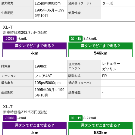
125ps/4000rpm
ターボ
最大出力
過給器（ターボ）
1995年06月～199
-
生産期間
燃費性能
6年10月
XL-T
新車時価格
202.7
万円(税抜)
JC08
-km/L
10・15
8.4km/L
満タンでどこまで走る？
満タンでどこまで走る？
-km
546km
レギュラー
使用燃料
1998cc
排気量
エンジン
ガソリン
フロア4AT
FR
ミッション
駆動方式
105ps/5000rpm
-
最大出力
過給器（ターボ）
1995年06月～199
-
生産期間
燃費性能
6年10月
XL-T
新車時価格
239.5
万円(税抜)
JC08
-km/L
10・15
8.2km/L
満タンでどこまで走る？
満タンでどこまで走る？
-km
533km