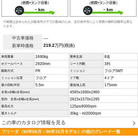
（燃費×タンク容量）
（燃費×タンク容量）
-
-
km
km
※燃費は定められた試験条件の下での数値のため、走行条件等により実際の燃料消費率は異な
ります。
中古車価格
---
219.2
万円(税抜)
新車時価格
1690kg
8名
車両重量
乗車定員
2920mm
3列
ホイールベース
シート列数
FR
フロア5MT
駆動方式
ミッション
フロア
4ドア
ミッション位置
ドア数
5.5m
175mm
最小回転半径
最低地上高
4585x1690x1960
全長x全幅x全高(mm)
2815x1570x1295
室内 全長x全幅x全高(mm)
125ps/4000rpm
最高出力
30kg・m/2000rpm
最大トルク
この車のカタログ情報を見る
フリーダ（95年06月～96年10月モデル）の他のグレード一覧