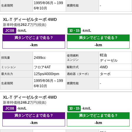
1995年06月～199
-
生産期間
燃費性能
6年10月
XL-T ディーゼルターボ 4WD
新車時価格
262.7
万円(税抜)
JC08
-km/L
10・15
-km/L
満タンでどこまで走る？
満タンでどこまで走る？
-km
-km
軽油
使用燃料
2499cc
排気量
エンジン
ディーゼル
フロア4AT
4WD
ミッション
駆動方式
125ps/4000rpm
ターボ
最大出力
過給器（ターボ）
1995年06月～199
-
生産期間
燃費性能
6年10月
XL-T ディーゼルターボ 4WD
新車時価格
246.2
万円(税抜)
JC08
-km/L
10・15
-km/L
満タンでどこまで走る？
満タンでどこまで走る？
-km
-km