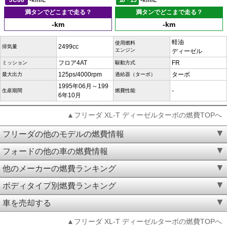
JC08
-km/L
10・15
-km/L
満タンでどこまで走る？
満タンでどこまで走る？
-km
-km
軽油
使用燃料
2499cc
排気量
エンジン
ディーゼル
フロア4AT
FR
ミッション
駆動方式
125ps/4000rpm
ターボ
最大出力
過給器（ターボ）
1995年06月～199
-
生産期間
燃費性能
6年10月
▲フリーダ XL-T ディーゼルターボの燃費TOPへ
フリーダの他のモデルの燃費情報
フォードの他の車の燃費情報
他のメーカーの燃費ランキング
ボディタイプ別燃費ランキング
車を売却する
▲フリーダ XL-T ディーゼルターボの燃費TOPへ