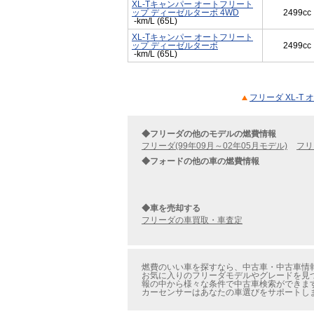
XL-Tキャンパー オートフリート
ップ ディーゼルターボ 4WD
2499cc
-km/L (65L)
XL-Tキャンパー オートフリート
ップ ディーゼルターボ
2499cc
-km/L (65L)
フリーダ XL-
◆フリーダの他のモデルの燃費情報
フリーダ(99年09月～02年05月モデル)
フリ
◆フォードの他の車の燃費情報
◆車を売却する
フリーダの車買取・車査定
燃費のいい車を探すなら、中古車・中古車情報
お気に入りのフリーダモデルやグレードを見つ
報の中から様々な条件で中古車検索ができま
カーセンサーはあなたの車選びをサポートし