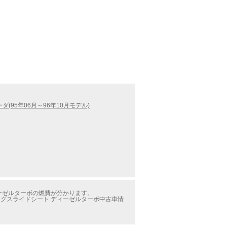
ダ(95年06月～96年10月モデル)
ィーゼルターボの燃費が分かります。
ングスライドシート ディーゼルターボ中古車情