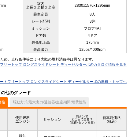
室内
0mm
2830x1570x1295mm
全長 x 全幅 x 全高
乗車定員
8人
シート配列
3列
ミッション
フロア4AT
ドア数
4ドア
最低地上高
175mm
pm
最高出力
125ps/4000rpm
のため、走行条件等により実際の燃料消費率は異なります。
オートフリートップ ロングスライドシート ディーゼルターボのカタログ情報を見る
T オートフリートップ ロングスライドシート ディーゼルターボの燃費・トップヘ
ル）の他のグレード
価格
駆動方式/最大出力/過給器/生産期間/燃費性能
満タンで
使用燃料
新車時価格
ミッション
どこまで走る？
エンジン
(税込)
(燃費xタンク容量)
軽油