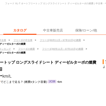
フォード XL-T オートフリートップ ロングスライドシート ディーゼルターボの燃費 | 中古
カタログ
中古車販売店
保険/ローン/他
中古車
>
フリーダの中古車
>
フリーダ(96年11月～97年10月)の燃費
>
ト ディーゼルターボの燃費
ランキング
>
フリーダの燃費
>
フリーダ(96年11月～97年10月)の燃費
>
ト ディーゼルターボの燃費
フリートップ ロングスライドシート ディーゼルターボの燃費
よ
？
-
km/L
ン
-
JC08
でどこまで走る？ (燃費xタンク容量)
km