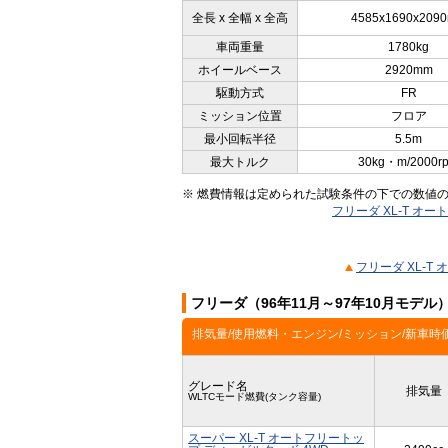
全長 x 全幅 x 全高
4585x1690x209
車両重量
1780kg
ホイールベース
2920mm
駆動方式
FR
ミッション位置
フロア
最小回転半径
5.5m
最大トルク
30kg・m/2000r
※ 燃費情報は定められた試験条件の下での数値
フリーダ XL-T 
フリーダ XL-
フリーダ（96年11月～97年10月モデ
排気量/使用燃料・エンジン/ミッション/新車時
グレード名
排気量
WLTCモード燃費(タンク容量)
スーパー XL-T オートフリートッ