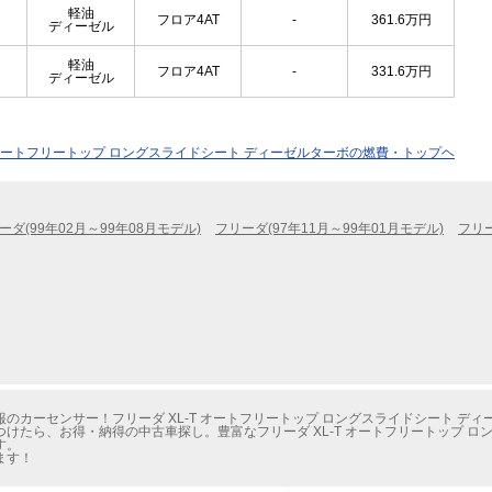
軽油
フロア4AT
-
361.6
万円
ディーゼル
軽油
フロア4AT
-
331.6
万円
ディーゼル
T オートフリートップ ロングスライドシート ディーゼルターボの燃費・トップヘ
ーダ(99年02月～99年08月モデル)
フリーダ(97年11月～99年01月モデル)
フリー
のカーセンサー！フリーダ XL-T オートフリートップ ロングスライドシート デ
けたら、お得・納得の中古車探し。豊富なフリーダ XL-T オートフリートップ ロ
す。
ます！