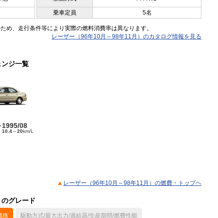
乗車定員
5名
のため、走行条件等により実際の燃料消費率は異なります。
レーザー（96年10月～98年11月）のカタログ情報を見る
ェンジ一覧
～1995/08
ド
10.4
～
20
km/L
レーザー（96年10月～98年11月）の燃費・トップヘ
）のグレード
価格
駆動方式/最大出力/過給器/生産期間/燃費性能