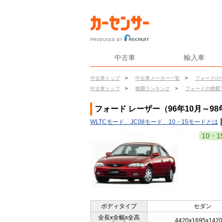
中古車
輸入車
中古車トップ
>
中古車メーカー一覧
>
フォードの
中古車トップ
>
燃費ランキング
>
フォードの燃費
フォード レーザー（96年10月～98
WLTCモード、JC08モード、10・15モードとは
10・1
ボディタイプ
セダン
全長x全幅x全高
4420x1695x142