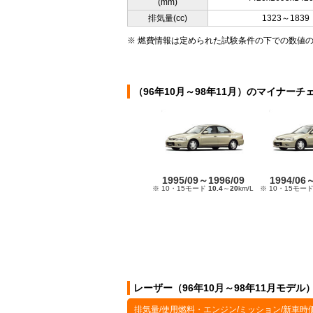
(mm)
排気量(cc)
1323～1839
※ 燃費情報は定められた試験条件の下での数値
（96年10月～98年11月）のマイナーチ
1995/09～1996/09
1994/06
※ 10・15モード
10.4
～
20
km/L
※ 10・15モー
レーザー（96年10月～98年11月モデル
排気量/使用燃料・エンジン/ミッション/新車時