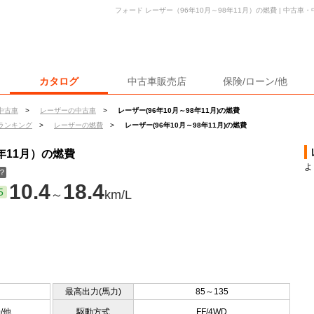
フォード レーザー（96年10月～98年11月）の燃費 | 中古
カタログ
中古車販売店
保険/ローン/他
中古車
>
レーザーの中古車
>
レーザー(96年10月～98年11月)の燃費
ランキング
>
レーザーの燃費
>
レーザー(96年10月～98年11月)の燃費
年11月）の燃費
よ
？
10.4
18.4
5
～
km/L
最高出力(馬力)
85～135
0/他
駆動方式
FF/4WD