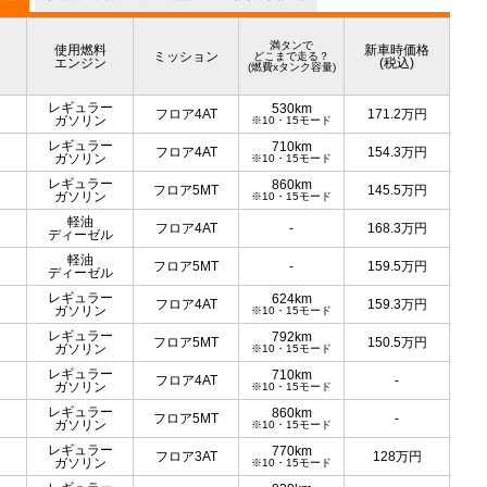
満タンで
使用燃料
新車時価格
ミッション
どこまで走る？
エンジン
(税込)
(燃費xタンク容量)
レギュラー
530km
フロア4AT
171.2
万円
ガソリン
※10・15モード
レギュラー
710km
フロア4AT
154.3
万円
ガソリン
※10・15モード
レギュラー
860km
フロア5MT
145.5
万円
ガソリン
※10・15モード
軽油
フロア4AT
-
168.3
万円
ディーゼル
軽油
フロア5MT
-
159.5
万円
ディーゼル
レギュラー
624km
フロア4AT
159.3
万円
ガソリン
※10・15モード
レギュラー
792km
フロア5MT
150.5
万円
ガソリン
※10・15モード
レギュラー
710km
フロア4AT
-
ガソリン
※10・15モード
レギュラー
860km
フロア5MT
-
ガソリン
※10・15モード
レギュラー
770km
フロア3AT
128
万円
ガソリン
※10・15モード