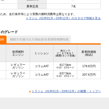
乗車定員
7名
のため、走行条件等により実際の燃料消費率は異なります。
トラジェ（01年01月～03年12月）のカタログ情報を見る
）のグレード
価格
駆動方式/最大出力/過給器/生産期間/燃費性能
満タンで
使用燃料
新車時価格
ミッション
どこまで走る？
エンジン
(税込)
(燃費xタンク容量)
レギュラー
617.5km
コラム4AT
179.8
万円
ガソリン
※10・15モード
レギュラー
637.5km
コラム4AT
207.6
万円
ガソリン
※10・15モード
トラジェ（01年01月～03年12月）の燃費・トップヘ