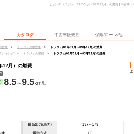
ヒョンデ トラジェ（01年01月～03年12月）の燃費 | 中古
カタログ
中古車販売店
保険/ローン/他
中古車
>
トラジェの中古車
>
トラジェ(01年01月～03年12月)の燃費
ランキング
>
トラジェの燃費
>
トラジェ(01年01月～03年12月)の燃費
年12月）の燃費
よ
？
8.5
9.5
5
～
km/L
最高出力(馬力)
137～179
0/他
駆動方式
FF