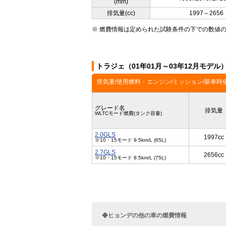
(mm)
排気量(cc)
1997～2656
※ 燃費情報は定められた試験条件の下での数値
トラジェ（01年01月～03年12月モデル
排気量/使用燃料・エンジン/ミッション/新車時
グレード名
排気量
WLTCモード燃費(タンク容量)
2.0GLS
1997cc
※10・15モード 9.5km/L (65L)
2.7GLS
2656cc
※10・15モード 8.5km/L (75L)
◆ヒョンデの他の車の燃費情報