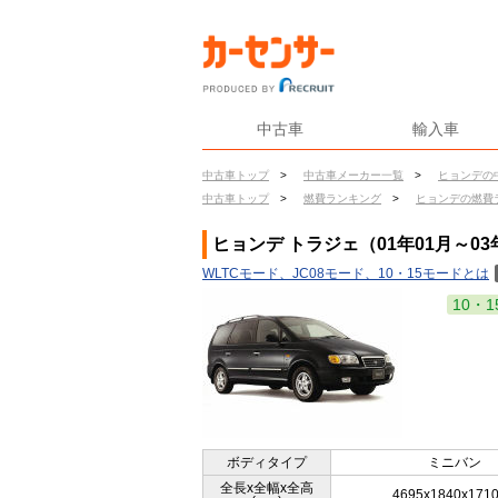
中古車
輸入車
中古車トップ
>
中古車メーカー一覧
>
ヒョンデの
中古車トップ
>
燃費ランキング
>
ヒョンデの燃費
ヒョンデ トラジェ（01年01月～03
WLTCモード、JC08モード、10・15モードとは
10・1
ボディタイプ
ミニバン
全長x全幅x全高
4695x1840x171