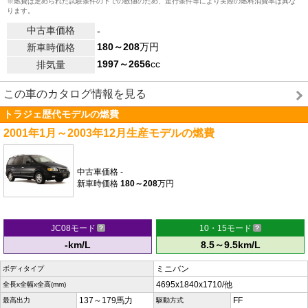
※燃費は定められた試験条件の下での数値のため、走行条件等により実際の燃料消費率は異な
ります。
中古車価格
-
180～208
万円
新車時価格
1997～2656
cc
排気量
この車のカタログ情報を見る
トラジェ歴代モデルの燃費
2001年1月～2003年12月生産モデルの燃費
中古車価格
-
新車時価格
180～208
万円
JC08モード
10・15モード
-km/L
8.5～9.5km/L
ミニバン
ボディタイプ
4695x1840x1710/他
全長x全幅x全高(mm)
137～179馬力
FF
最高出力
駆動方式