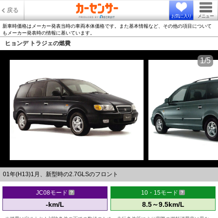
戻る
お気に入り
メニュー
新車時価格はメーカー発表当時の車両本体価格です。また基本情報など、その他の項目について
もメーカー発表時の情報に基いています。
ヒョンデ トラジェの燃費
1/5
01年(H13)1月、新型時の2.7GLSのフロント
JC08モード
10・15モード
-km/L
8.5～9.5km/L