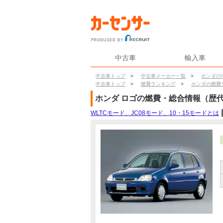
中古車
輸入車
中古車トップ
>
中古車メーカー一覧
>
ホンダの
中古車トップ
>
燃費ランキング
>
ホンダの燃費
ホンダ
ロゴ
の燃費・総合情報（歴
WLTCモード、JC08モード、10・15モードとは