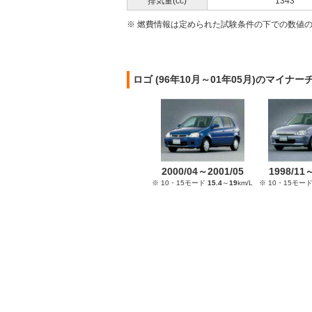
排気量(cc)
1343
※ 燃費情報は定められた試験条件の下での数値
ロゴ (96年10月～01年05月)のマイナ
2000/04～2001/05
1998/11
※ 10・15モード
15.4
～
19
km/L
※ 10・15モー