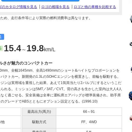
ゴのカタログ情報を見る
ロゴの相場を見る
ロゴと他の車種を比較する
のため、走行条件等により実際の燃料消費率は異なります。
代
15.4
19.8
5
～
km/L
ルさが魅力のコンパクトカー
50mm、全幅1645mm、全高1490mmのショート&ハイトなプロポーションを
パクトカー。新開発の1.3LのSOHCエンジンを横置きし、前輪を駆動する。
ンジンは実用域を重視した結果、あえて1気筒当たり2バルブにするというこだ
られる。ミッションは5MT／3AT／CVT。背の高さを生かした室内は大人4人
題なく過ごせる。安全装備は全車に運転席エアバッグが標準装備され、助手席
のグレードでABSとともにオプション設定となる。(1996.10)
最高出力(馬力)
66～91
0/他
駆動方式
FF、4WD