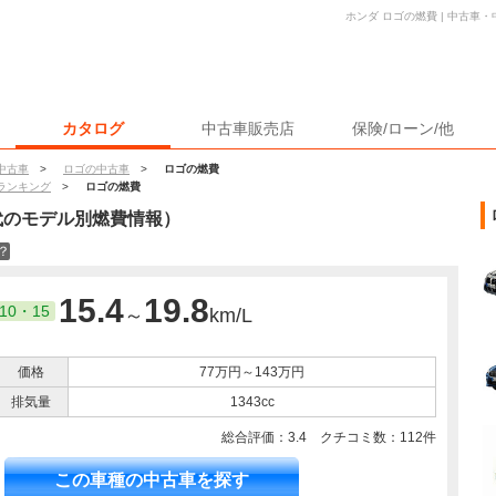
ホンダ ロゴの燃費 | 中古車
カタログ
中古車販売店
保険/ローン/他
中古車
>
ロゴの中古車
>
ロゴの燃費
ランキング
>
ロゴの燃費
代のモデル別燃費情報）
？
15.4
19.8
10・15
～
km/L
価格
77万円～143万円
排気量
1343cc
総合評価：
3.4
クチコミ数：
112
件
この車種の中古車を探す