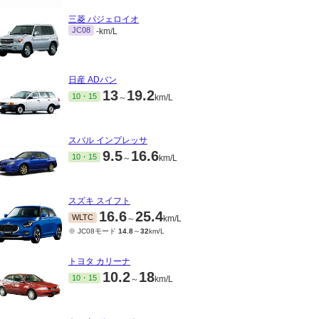
三菱 パジェロイオ
JC08
-km/L
日産 ADバン
13
19.2
10・15
～
km/L
スバル インプレッサ
9.5
16.6
10・15
～
km/L
スズキ スイフト
16.6
25.4
WLTC
～
km/L
※ JC08モード
14.8
～
32
km/L
トヨタ カリーナ
10.2
18
10・15
～
km/L