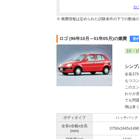
ロ
※ 燃費情報は定められた試験条件の下での数値
ロゴ (96年10月～01年05月)の燃費
初
10・1
シンプ
全長37
もつコン
このエ
わりが見
でも問
側は多く
ボディタイプ
ハッチバック
全長x全幅x全高
3750x1645x149
(mm)