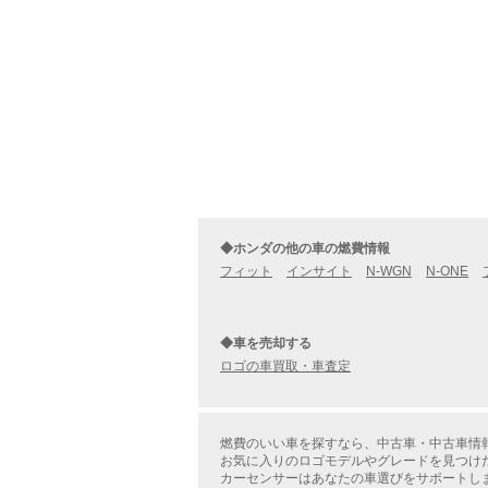
◆ホンダの他の車の燃費情報
フィット
インサイト
N-WGN
N-ONE
◆車を売却する
ロゴの車買取・車査定
燃費のいい車を探すなら、中古車・中古車情
お気に入りのロゴモデルやグレードを見つけ
カーセンサーはあなたの車選びをサポートし