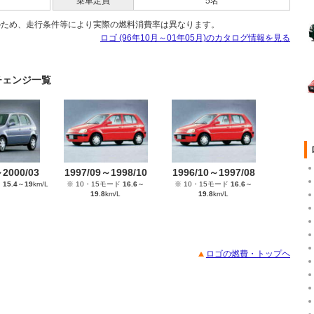
乗車定員
5名
のため、走行条件等により実際の燃料消費率は異なります。
ロゴ (96年10月～01年05月)のカタログ情報を見る
ーチェンジ一覧
～2000/03
1997/09～1998/10
1996/10～1997/08
ド
15.4
～
19
km/L
※ 10・15モード
16.6
～
※ 10・15モード
16.6
～
19.8
km/L
19.8
km/L
ロゴの燃費・トップヘ