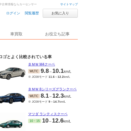
・中古車情報ならカーセンサー
サイトマップ
ログイン
閲覧履歴
お気に入り
車買取
お役立ち記事
ロゴとよく比較されている車
ＢＭＷ M4クーペ
9.8
10.1
WLTC
～
km/L
※ JC08モード
11.6
～
12.2
km/L
ＢＭＷ 8シリーズグランクーペ
8.1
12.3
WLTC
～
km/L
※ JC08モード
9
～
14.7
km/L
マツダ ランティスクーペ
10
12.6
10・15
～
km/L