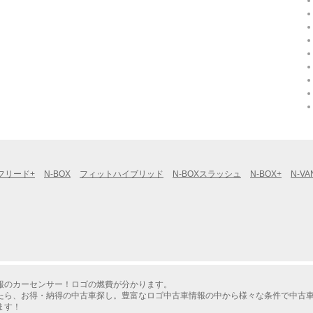
フリード+
N-BOX
フィットハイブリッド
N-BOXスラッシュ
N-BOX+
N-VA
報のカーセンサー！ロゴの燃費が分かります。
たら、お得・納得の中古車探し。豊富なロゴ中古車情報の中から様々な条件で中古
ます！