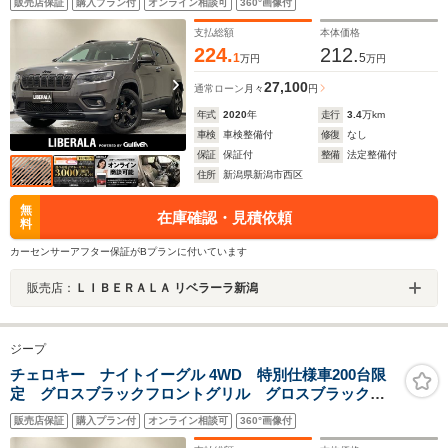
販売店保証
購入プラン付
オンライン相談可
360°画像付
ンパーディフレクター ACC BSM ETC ドラレコ
Bカメラ シートヒーター
支払総額
本体価格
224.
212.
1
5
万円
万円
27,100
通常ローン
月々
円
年式
2020
年
走行
3.4
万km
車検
車検整備付
修復
なし
保証
保証付
整備
法定整備付
住所
新潟県新潟市西区
無
在庫確認・見積依頼
料
カーセンサーアフター保証がBプランに付いています
販売店：
ＬＩＢＥＲＡＬＡ リベラーラ新潟
ジープ
チェロキー ナイトイーグル 4WD 特別仕様車200台限
定 グロスブラックフロントグリル グロスブラックア
クセント付きフロントバンパー グロスブラックリアバ
販売店保証
購入プラン付
オンライン相談可
360°画像付
ンパーディフレクター ACC BSM ETC ドラレコ