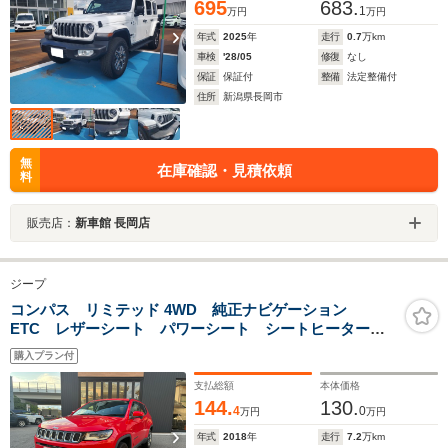
695
683.
1
万円
万円
年式
2025
年
走行
0.7
万km
車検
'28/05
修復
なし
保証
保証付
整備
法定整備付
住所
新潟県長岡市
無
在庫確認・見積依頼
料
販売店：
新車館 長岡店
ジープ
コンパス リミテッド 4WD 純正ナビゲーション
ETC レザーシート パワーシート シートヒーター
キセノンライト クルーズコントロール 車線逸脱警
購入プラン付
報 18インチアルミホイール
支払総額
本体価格
144.
130.
4
0
万円
万円
年式
2018
年
走行
7.2
万km