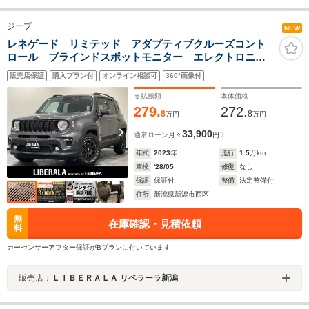
ジープ
NEW
レネゲード リミテッド アダプティブクルーズコント
ロール ブラインドスポットモニター エレクトロニッ
クパーキングブレーキ LEDヘッドライト オートハイ
販売店保証
購入プラン付
オンライン相談可
360°画像付
ビーム LEDヘッドライト LEDテールランプ フロント
シートヒーター Bluetooth
支払総額
本体価格
279.
272.
8
8
万円
万円
33,900
通常ローン
月々
円
年式
2023
年
走行
1.5
万km
車検
'28/05
修復
なし
保証
保証付
整備
法定整備付
住所
新潟県新潟市西区
無
在庫確認・見積依頼
料
カーセンサーアフター保証がBプランに付いています
販売店：
ＬＩＢＥＲＡＬＡ リベラーラ新潟