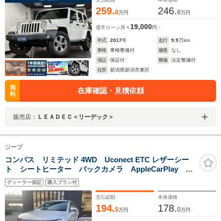
259.
246.
8
8
万円
万円
19,000
通常ローン
月々
円
年式
2017
年
走行
9.9
万km
車検
車検整備付
修復
なし
保証
保証付
整備
法定整備付
住所
新潟県新潟市東区
無
在庫確認・見積依頼
料
販売店：
ＬＥＡＤＥＣ＜リーデック＞
ジープ
コンパス リミテッド 4WD Uconect ETC レザーシー
ト シートヒーター バックカメラ AppleCarPlay ク
ルーズコントロール 純正18インチアルミホイール ブ
ディーラー保証
購入プラン付
ラインドスポットモニター 認定中古車保証付き
支払総額
本体価格
194.
178.
5
0
万円
万円