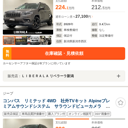
Bカメラ シートヒーター
支払総額
本体価格
224.
212.
1
5
万円
万円
27,100
通常ローン
月々
円
年式
2020
年
走行
3.4
万km
車検
車検整備付
修復
なし
保証
保証付
整備
法定整備付
住所
新潟県新潟市西区
無
在庫確認・見積依頼
料
カーセンサーアフター保証がBプランに付いています
販売店：
ＬＩＢＥＲＡＬＡ リベラーラ新潟
ジープ
コンパス リミテッド 4WD 社外TVキット Alpineプレ
ミアムサウンドシステム サラウンドビューカメラ フ
ロントシートヒーター ヒーテッドステアリングホイー
販売店保証
車両品質評価書付
購入プラン付
オンライン相談可
360°画像付
ル ブラインドスポットモニター ParkSense Apple
CarPlay Android Auto ETC
支払総額
本体価格