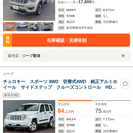
17,800
残価ローン
月々
円
年式
2020
年
走行
4.3
万km
車検
'27/08
修復
なし
保証
保証付
整備
法定整備付
住所
新潟県新潟市中央区
無
在庫確認・見積依頼
料
販売店：
ジープ新潟
ジープ
チェロキー スポーツ 4WD 切替式4WD 純正アルミホ
イール サイドステップ クルーズコントロール HDD
ナビ TV バックカメラ サイドブラインドカメラ タ
販売店保証
イミングチェーン キーレス ETC ミュージックサー
バー
支払総額
本体価格
84.
75.
1
8
万円
万円
年式
2011
年
走行
7.7
万km
車検
'27/05
修復
なし
保証
保証付
整備
法定整備付