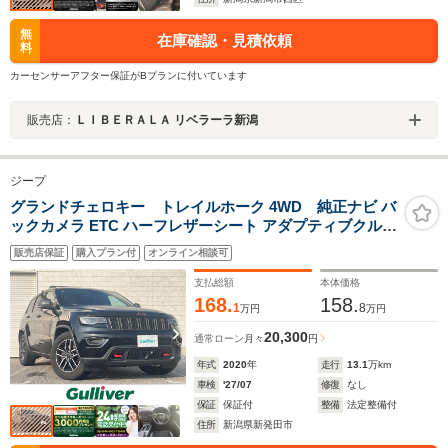
無
在庫確認・見積依頼
料
カーセンサーアフター保証がBプランに付いています
販売店：
ＬＩＢＥＲＡＬＡ リベラーラ新潟
ジープ
グランドチェロキー トレイルホーク 4WD 純正ナビ バ
ックカメラ ETC ハーフレザーシート アダプティブクルー
ズコントロール ドライブレコーダー ステアリングスイッ
販売店保証
購入プラン付
オンライン相談可
チ シートヒーター エアシート 革巻きステアリング 純正
アルミホイール
支払総額
本体価格
168.
158.
1
8
万円
万円
20,300
通常ローン
月々
円
年式
2020
年
走行
13.1
万km
車検
'27/07
修復
なし
保証
保証付
整備
法定整備付
住所
新潟県新発田市