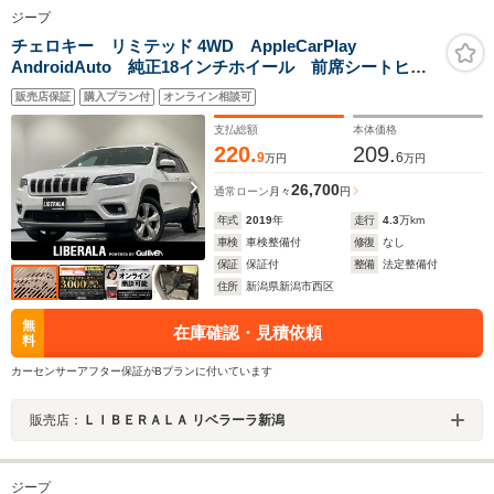
ジープ
チェロキー リミテッド 4WD AppleCarPlay
AndroidAuto 純正18インチホイール 前席シートヒー
ターベンチレーション 自動防眩式ルームミラー LED
販売店保証
購入プラン付
オンライン相談可
ヘッドライト LED クリアランスランプ オートヘッ
ドライト
支払総額
本体価格
220.
209.
9
6
万円
万円
26,700
通常ローン
月々
円
年式
2019
年
走行
4.3
万km
車検
車検整備付
修復
なし
保証
保証付
整備
法定整備付
住所
新潟県新潟市西区
無
在庫確認・見積依頼
料
カーセンサーアフター保証がBプランに付いています
販売店：
ＬＩＢＥＲＡＬＡ リベラーラ新潟
ジープ