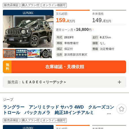
子パーキング 純正ホイール
販売店保証
購入プラン付
オンライン相談可
支払総額
本体価格
159.
149.
8
8
万円
万円
16,800
通常ローン
月々
円
年式
2019
年
走行
8.2
万km
車検
車検整備付
修復
なし
保証
保証付
整備
法定整備付
住所
新潟県新潟市東区
無
在庫確認・見積依頼
料
販売店：
ＬＥＡＤＥＣ＜リーデック＞
ジープ
ラングラー アンリミテッド サハラ 4WD クルーズコン
トロール バックカメラ 純正18インチアルミ パ
ートタイム4WD ETC Bluetooth キーレスキー オ
販売店保証
購入プラン付
オンライン相談可
ートライト
支払総額
本体価格