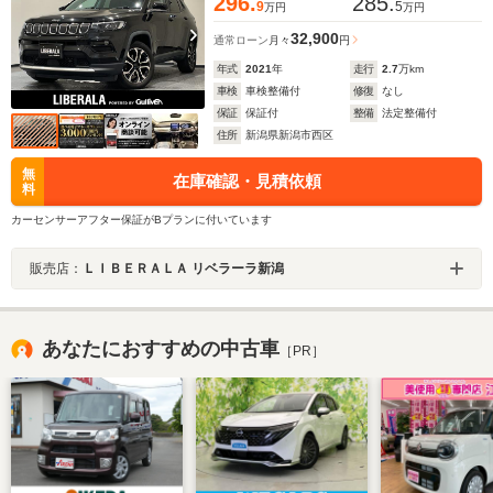
296.
285.
9
5
万円
万円
32,900
通常ローン
月々
円
年式
2021
年
走行
2.7
万km
車検
車検整備付
修復
なし
保証
保証付
整備
法定整備付
住所
新潟県新潟市西区
無
在庫確認・見積依頼
料
カーセンサーアフター保証がBプランに付いています
販売店：
ＬＩＢＥＲＡＬＡ リベラーラ新潟
あなたにおすすめの中古車
［PR］