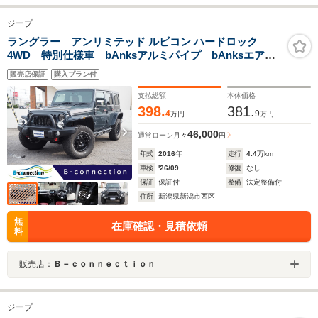
ジープ
ラングラー アンリミテッド ルビコン ハードロック
4WD 特別仕様車 bAnksアルミパイプ bAnksエアイ
ンテーク 社外バンパー インチアップコイル 社外4本
販売店保証
購入プラン付
出しマフラー 社外サイドステップ 社外LEDテール
社外テールカバー 社外サイドミラー グリルガード
支払総額
本体価格
398.
381.
4
9
万円
万円
46,000
通常ローン
月々
円
年式
2016
年
走行
4.4
万km
車検
'26/09
修復
なし
保証
保証付
整備
法定整備付
住所
新潟県新潟市西区
無
在庫確認・見積依頼
料
販売店：
Ｂ－ｃｏｎｎｅｃｔｉｏｎ
ジープ