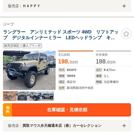
販売店：
ＨＡＰＰＹ
ジープ
ラングラー アンリミテッド スポーツ 4WD リフトアッ
プ デジタルインナーミラー LEDヘッドランプ キー
レス クルーズコントロール
販売店保証
購入プラン付
支払総額
本体価格
198.
188.
3
0
万円
万円
年式
2010
年
走行
9.4
万km
車検
'28/03
修復
なし
保証
保証付
整備
法定整備付
住所
新潟県新潟市中央区
無
在庫確認・見積依頼
料
販売店：
買取マウス弁天橋通本店（株）カーセレクション