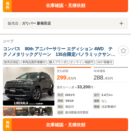
無
在庫確認・見積依頼
料
販売店：
ガリバー 新発田店
ジープ
コンパス 80th アニバーサリー エディション 4WD テ
クノメタリックグリーン 135台限定パノラミックサンル
ーフ LEDヘッドライト 専用レザーシート アクティブクル
販売店保証
車両品質評価書付
購入プラン付
オンライン相談可
360°画像付
ーズコントロール ブラインドスポットモニター プレミア
ムサウンドシステムフロントシートヒーター
支払総額
本体価格
299.
288.
8
4
万円
万円
33,200
通常ローン
月々
円
年式
2021
年
走行
3.4
万km
車検
'26/10
修復
なし
保証
保証付
整備
法定整備付
住所
新潟県新潟市西区
無
在庫確認・見積依頼
料