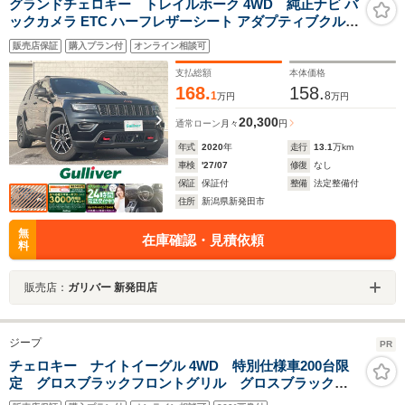
グランドチェロキー トレイルホーク 4WD 純正ナビ バ
ックカメラ ETC ハーフレザーシート アダプティブクルー
ズコントロール ドライブレコーダー ステアリングスイッ
販売店保証
購入プラン付
オンライン相談可
チ シートヒーター エアシート 革巻きステアリング 純正
アルミホイール
支払総額
本体価格
168.
158.
1
8
万円
万円
20,300
通常ローン
月々
円
年式
2020
年
走行
13.1
万km
車検
'27/07
修復
なし
保証
保証付
整備
法定整備付
住所
新潟県新発田市
無
在庫確認・見積依頼
料
販売店：
ガリバー 新発田店
ジープ
PR
チェロキー ナイトイーグル 4WD 特別仕様車200台限
定 グロスブラックフロントグリル グロスブラックア
クセント付きフロントバンパー グロスブラックリアバ