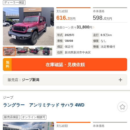
ディーラー保証
支払総額
本体価格
616.
598.
3
0
万円
万円
31,800
残価ローン
月々
円
年式
2025
年
走行
0.5
万km
車検
'28/08
修復
なし
保証
保証付
整備
法定整備付
住所
新潟県新潟市中央区
無
在庫確認・見積依頼
料
販売店：
ジープ新潟
ジープ
ラングラー アンリミテッド サハラ 4WD
販売店保証
オンライン相談可
支払総額
本体価格