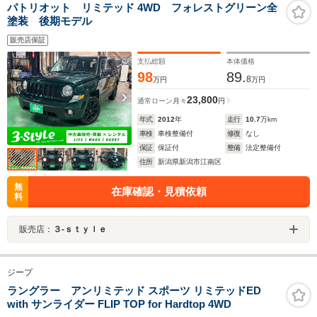
パトリオット リミテッド 4WD フォレストグリーン全
塗装 後期モデル
販売店保証
支払総額
本体価格
98
89.
8
万円
万円
23,800
通常ローン
月々
円
年式
2012
年
走行
10.7
万km
車検
車検整備付
修復
なし
保証
保証付
整備
法定整備付
住所
新潟県新潟市江南区
無
在庫確認・見積依頼
料
販売店：
３‐ｓｔｙｌｅ
ジープ
ラングラー アンリミテッド スポーツ リミテッドED
with サンライダー FLIP TOP for Hardtop 4WD