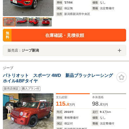
車検
'27/04
修復
なし
保証
保証無
整備
法定整備付
住所
新潟県新潟市中央区
無
在庫確認・見積依頼
料
販売店：
ジープ新潟
ジープ
パトリオット スポーツ 4WD 新品ブラックレーシング
ホイル&BFタイヤ
販売店保証
購入プラン付
支払総額
本体価格
115.
98.
8
8
万円
万円
年式
2010
年
走行
9.1
万km
車検
車検整備付
修復
なし
保証
保証付
整備
法定整備付