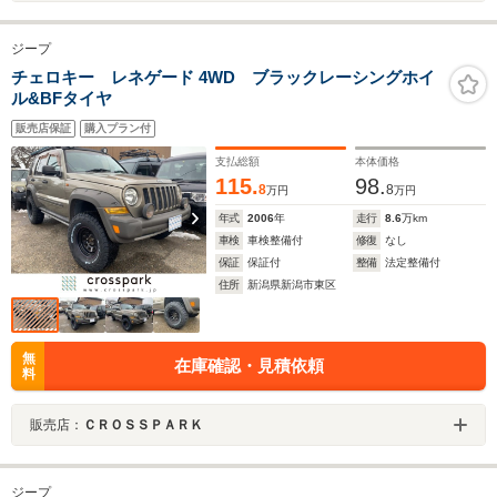
ジープ
チェロキー レネゲード 4WD ブラックレーシングホイ
ル&BFタイヤ
販売店保証
購入プラン付
支払総額
本体価格
115.
98.
8
8
万円
万円
年式
2006
年
走行
8.6
万km
車検
車検整備付
修復
なし
保証
保証付
整備
法定整備付
住所
新潟県新潟市東区
無
在庫確認・見積依頼
料
販売店：
ＣＲＯＳＳＰＡＲＫ
ジープ