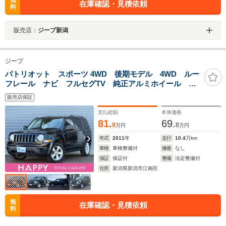
無
在庫確認・見積依頼
料
販売店：
ジープ新潟
ジープ
パトリオット スポーツ 4WD 後期モデル 4WD ルー
フレール ナビ フルセグTV 純正アルミホイール バ
ックカメラ ETC タイミングチェーン サイドブライ
販売店保証
ンドカメラ クルーズコントロール キーレス 横滑り
防止装置
支払総額
本体価格
81.
69.
9
8
万円
万円
年式
2011
年
走行
10.4
万km
車検
車検整備付
修復
なし
保証
保証付
整備
法定整備付
住所
新潟県新潟市江南区
無
在庫確認・見積依頼
料