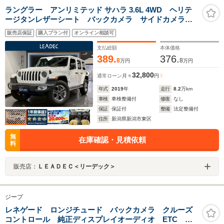
ラングラー アンリミテッド サハラ 3.6L 4WD ヘリテ
ージタンレザーシート バックカメラ サイドカメラ
フロントカメラ アップルカープレイ 純正アルミホイ
販売店保証
購入プラン付
オンライン相談可
ール アダクティブクルーズコントロール ETC
支払総額
本体価格
389.
376.
8
8
万円
万円
32,800
通常ローン
月々
円
年式
2019
年
走行
8.2
万km
車検
車検整備付
修復
なし
保証
保証付
整備
法定整備付
住所
新潟県新潟市東区
無
在庫確認・見積依頼
料
販売店：
ＬＥＡＤＥＣ＜リーデック＞
ジープ
レネゲード ロンジチュード バックカメラ クルーズ
コントロール 純正ディスプレイオーディオ ETC 電