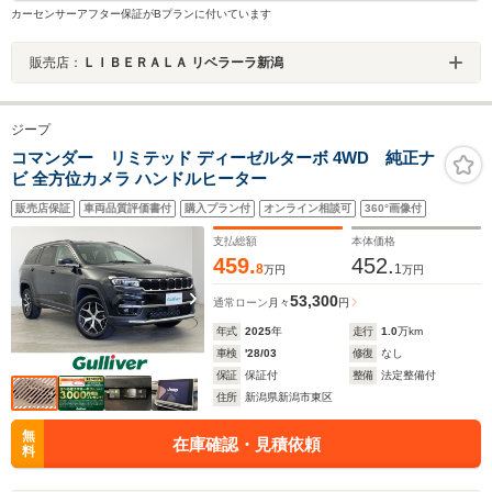
カーセンサーアフター保証がBプランに付いています
販売店：
ＬＩＢＥＲＡＬＡ リベラーラ新潟
ジープ
コマンダー リミテッド ディーゼルターボ 4WD 純正ナ
ビ 全方位カメラ ハンドルヒーター
販売店保証
車両品質評価書付
購入プラン付
オンライン相談可
360°画像付
支払総額
本体価格
459.
452.
8
1
万円
万円
53,300
通常ローン
月々
円
年式
2025
年
走行
1.0
万km
車検
'28/03
修復
なし
保証
保証付
整備
法定整備付
住所
新潟県新潟市東区
無
在庫確認・見積依頼
料