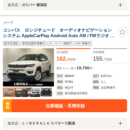
販売店：
ガリバー 新潟店
ジープ
コンパス ロンジチュード オーディオナビゲーション
システム AppleCarPlay Android Auto AM / FMラジオ 地
デジ Bluetooth アダプティブクルーズコントロール リア
販売店保証
車両品質評価書付
オンライン相談可
360°画像付
バックアップカメラ アダプティブクルーズコントロール
ParkSense LaneSense
支払総額
本体価格
162.
155.
9
7
万円
万円
19,700
通常ローン
月々
円
年式
2020
年
走行
4.5
万km
車検
'27/01
修復
なし
保証
保証付
整備
法定整備付
住所
新潟県新潟市西区
無
在庫確認・見積依頼
料
販売店：
ＬＩＢＥＲＡＬＡ リベラーラ新潟