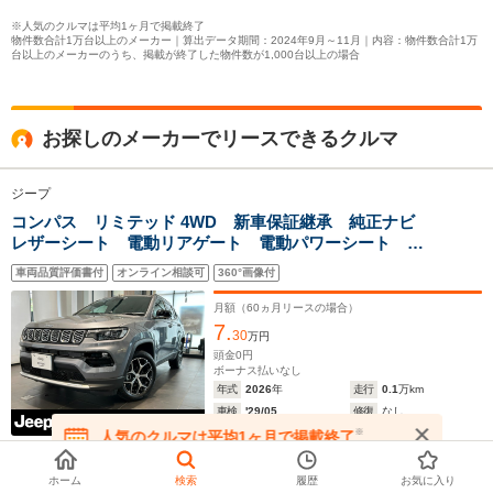
※人気のクルマは平均1ヶ月で掲載終了
物件数合計1万台以上のメーカー｜算出データ期間：2024年9月～11月｜内容：物件数合計1万
台以上のメーカーのうち、掲載が終了した物件数が1,000台以上の場合
お探しのメーカーでリースできるクルマ
ジープ
コンパス リミテッド 4WD 新車保証継承 純正ナビ
レザーシート 電動リアゲート 電動パワーシート ア
ダプティブクルーズコントロール バックカメラ 全周
車両品質評価書付
オンライン相談可
360°画像付
囲カメラ スマートキー LEDヘッドライト ETC2.0
障害物センサー
月額（
60
ヵ月リースの場合）
7.
30
万円
頭金
0
円
ボーナス払いなし
年式
2026
年
走行
0.1
万km
車検
'29/05
修復
なし
※
保証
保証付
整備
法定整備付
人気のクルマは平均1ヶ月で掲載終了
在庫が無くなる前にお問い合わせください
住所
東京都町田市
ホーム
検索
履歴
お気に入り
無