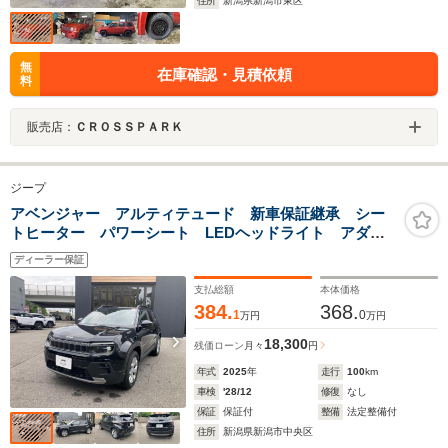
住所
新潟県新潟市東区
無
在庫確認・見積依頼
料
販売店：
ＣＲＯＳＳＰＡＲＫ
ジープ
アベンジャー アルティテュード 新車保証継承 シー
トヒーター パワーシート LEDヘッドライト アダク
ティブクルーズコントロール 純正ナビ バックカメラ
ディーラー保証
支払総額
本体価格
384.
368.
1
0
万円
万円
18,300
残価ローン
月々
円
年式
2025
年
走行
100
km
車検
'28/12
修復
なし
保証
保証付
整備
法定整備付
住所
新潟県新潟市中央区