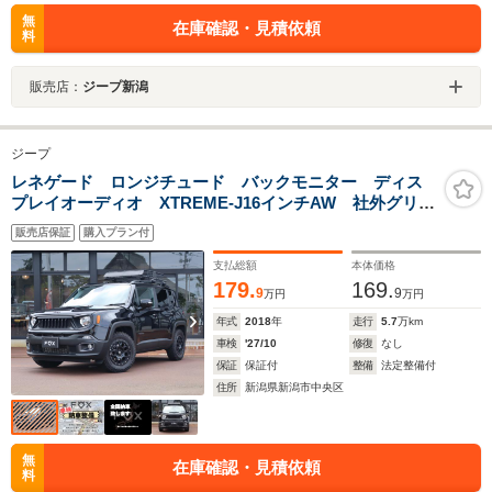
無
在庫確認・見積依頼
料
販売店：
ジープ新潟
ジープ
レネゲード ロンジチュード バックモニター ディス
プレイオーディオ XTREME-J16インチAW 社外グリ
ル ルーフキャリア ブラインドスポットモニター ク
販売店保証
購入プラン付
ルーズコントロール ETC スマートキー Bluetooth
支払総額
本体価格
179.
169.
9
9
万円
万円
年式
2018
年
走行
5.7
万km
車検
'27/10
修復
なし
保証
保証付
整備
法定整備付
住所
新潟県新潟市中央区
無
在庫確認・見積依頼
料