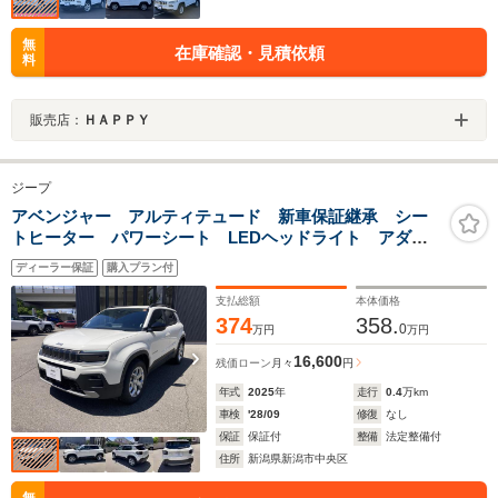
無
在庫確認・見積依頼
料
販売店：
ＨＡＰＰＹ
ジープ
アベンジャー アルティテュード 新車保証継承 シー
トヒーター パワーシート LEDヘッドライト アダク
ティブクルーズコントロール 純正ナビ バックカメラ
ディーラー保証
購入プラン付
支払総額
本体価格
374
358.
0
万円
万円
16,600
残価ローン
月々
円
年式
2025
年
走行
0.4
万km
車検
'28/09
修復
なし
保証
保証付
整備
法定整備付
住所
新潟県新潟市中央区