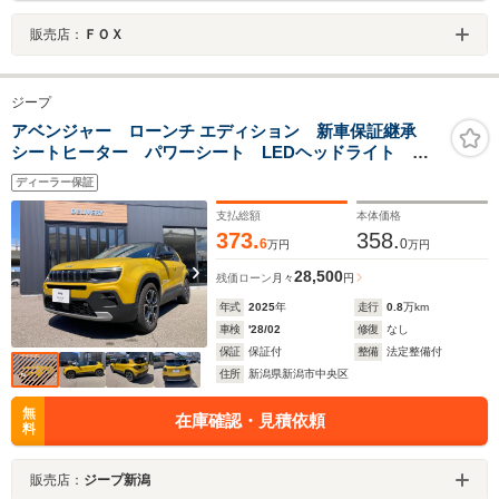
販売店：
ＦＯＸ
ジープ
アベンジャー ローンチ エディション 新車保証継承
シートヒーター パワーシート LEDヘッドライト ア
ダクティブクルーズコントロール 純正ナビ バックカ
ディーラー保証
メラ
支払総額
本体価格
373.
358.
6
0
万円
万円
28,500
残価ローン
月々
円
年式
2025
年
走行
0.8
万km
車検
'28/02
修復
なし
保証
保証付
整備
法定整備付
住所
新潟県新潟市中央区
無
在庫確認・見積依頼
料
販売店：
ジープ新潟