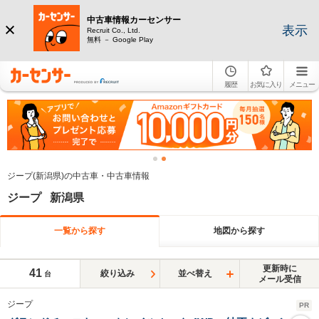
中古車情報カーセンサー
表示
Recruit Co., Ltd.
無料 － Google Play
履歴
お気に入り
メニュー
ジープ(新潟県)の中古車・中古車情報
ジープ 新潟県
一覧から探す
地図から探す
更新時に
41
絞り込み
並べ替え
台
メール受信
ジープ
PR