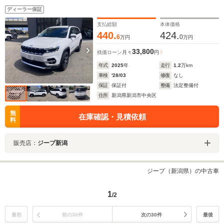
ライト 電動パワーリフトゲート 純正ナビゲーショ
ディーラー保証
ン アダクティブクルーズコントロール
支払総額
本体価格
440.
424.
6
0
万円
万円
33,800
残価ローン
月々
円
年式
2025
年
走行
1.2
万km
車検
'28/03
修復
なし
保証
保証付
整備
法定整備付
住所
新潟県新潟市中央区
無
在庫確認・見積依頼
料
販売店：
ジープ新潟
ジープ（新潟県）の中古車
1
/2
最初
前の30件
次の30件
最後