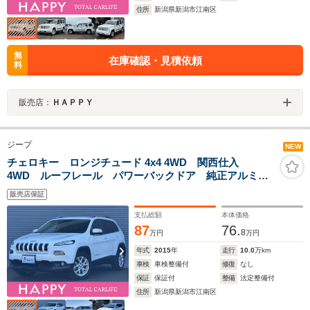
住所
新潟県新潟市江南区
無
在庫確認・見積依頼
料
販売店：
ＨＡＰＰＹ
ジープ
NEW
チェロキー ロンジチュード 4x4 4WD 関西仕入
4WD ルーフレール パワーバックドア 純正アルミホ
イール アダプティブクルーズコントロール ナビ フ
販売店保証
ルセグ Bluetooth バックカメラ クリアランスソナ
ー ETC ブレーキアシスト HID
支払総額
本体価格
87
76.
8
万円
万円
年式
2015
年
走行
10.0
万km
車検
車検整備付
修復
なし
保証
保証付
整備
法定整備付
住所
新潟県新潟市江南区