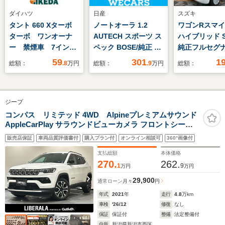
ダイハツ
日産
スズキ
タント 660 Xターボ
ノートオーラ 1.2
ワゴンRスマイル
ターボ ワンオーナ
AUTECH スポーツ ス
ハイブリッド S
ー 禁煙車 7インチ
ペック BOSE/純正 9
純正フルセグ
社外ナビゲーション
インチ ナビ/インテリ
方位モニター
59
301
1
総額：
.8
万円
総額：
.9
万円
総額：
フルセグTV ETC
ジェントルームミラ
ヒーター ス
左側電動スライドド
ー/エマージェンシー
ア
ア プッシュスタート
ブレーキ/全方位モニ
ジープ
車 社外LEDヘッドラ
ター/車線逸脱防止支
イト LEDフォグラン
援システム/シート フ
コンパス リミテッド 4WD Alpineプレミアムサウンド
AppleCarPlay サラウンドビューカメラ フロントシート
プ
ルレザー/プロパイロ
ヒーター ヒーテッドステアリングホイール ハンズフリー
ット/ヘッドランプ
販売店保証
車両品質評価書付
購入プラン付
オンライン相談可
360°画像付
パワーリフトゲート フロントパワーシート アダプティブ
LED
クルーズコントロール
支払総額
本体価格
270.
262.
1
9
万円
万円
29,900
通常ローン
月々
円
年式
2021
年
走行
4.8
万km
車検
'26/12
修復
なし
保証
保証付
整備
法定整備付
住所
新潟県新潟市西区