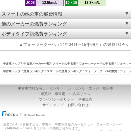
JC08
12.5km/L
10・15
13.7km/L
スマートの他の車の燃費情報
他のメーカーの燃費ランキング
ボディタイプ別燃費ランキング
▲フォーツークーペ（14年04月～15年09月）の燃費TOPへ
中古車トップ
中古車メーカー一覧
スマートの中古車
フォーツークーペの中古車
フォーツー
中古車トップ
燃費ランキング
スマートの燃費ランキング
フォーツークーペの燃費
フォーツ
中古車情報ならカーセンサー
カーセンサーエッジ・輸入車
車買取・車査定
中古車リース
プライバシーポリシー
利用規約
サイトマップ
お問い合わせ
燃費のいい車を探すなら、中古車・中古車情報のカーセンサー！フォーツークーペ
（14年04月～15年09月モデル）の燃費が分かります。