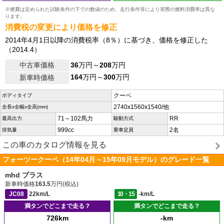
※燃費は定められた試験条件の下での数値のため、走行条件等により実際の燃料消費率は異な
ります。
消費税の変更により価格を修正
2014年4月1日以降の消費税率（8％）に基づき、価格を修正した
（2014.4）
中古車価格
36
万円～
208
万円
164
万円～
300
万円
新車時価格
クーペ
ボディタイプ
2740x1560x1540/他
全長x全幅x全高(mm)
71～102馬力
RR
最高出力
駆動方式
999cc
2名
排気量
乗車定員
この車のカタログ情報を見る
フォーツークーペ（14年04月～15年09月モデル）のグレード一覧
mhd プラス
新車時価格
163.5
万円(税込)
JC08
22km/L
10・15
-km/L
満タンでどこまで走る？
満タンでどこまで走る？
726km
-km