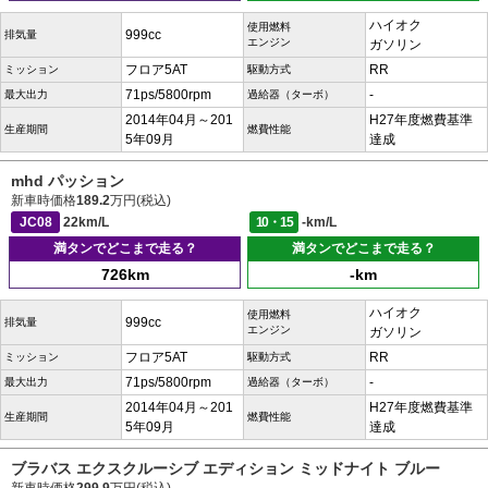
ハイオク
使用燃料
999cc
排気量
エンジン
ガソリン
フロア5AT
RR
ミッション
駆動方式
71ps/5800rpm
-
最大出力
過給器（ターボ）
2014年04月～201
H27年度燃費基準
生産期間
燃費性能
5年09月
達成
mhd パッション
新車時価格
189.2
万円(税込)
JC08
22km/L
10・15
-km/L
満タンでどこまで走る？
満タンでどこまで走る？
726km
-km
ハイオク
使用燃料
999cc
排気量
エンジン
ガソリン
フロア5AT
RR
ミッション
駆動方式
71ps/5800rpm
-
最大出力
過給器（ターボ）
2014年04月～201
H27年度燃費基準
生産期間
燃費性能
5年09月
達成
ブラバス エクスクルーシブ エディション ミッドナイト ブルー