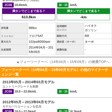
新車時価格
299.9
万円(税込)
JC08
18.6km/L
10・15
-km/L
満タンでどこまで走る？
満タンでどこまで走る？
613.8km
-km
ハイオク
使用燃料
999cc
排気量
エンジン
ガソリン
フロア5AT
RR
ミッション
駆動方式
102ps/6000rpm
ターボ
最大出力
過給器（ターボ）
2014年04月～201
-
生産期間
燃費性能
5年09月
▲フォーツークーペ（14年04月～15年09月）の燃費TOPへ
フォーツークーペ（14年04月～15年09月モデル）の他のマイナーチ
ェンジ一覧
2013年05月～2014年03月モデル
エントリーグレードを刷新
JC08
18.0～22.0km/L
10・15
-km/L
2012年05月～2013年04月モデル
モデルバリエーションを拡充
JC08
18.0～22.0km/L
10・15
18.3km/L