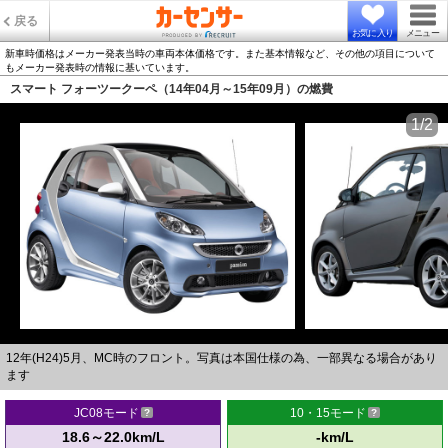
戻る
お気に入り
メニュー
新車時価格はメーカー発表当時の車両本体価格です。また基本情報など、その他の項目について
もメーカー発表時の情報に基いています。
スマート フォーツークーペ（14年04月～15年09月）の燃費
1/2
12年(H24)5月、MC時のフロント。写真は本国仕様の為、一部異なる場合があり
ます
JC08モード
10・15モード
18.6～22.0km/L
-km/L