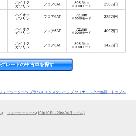
ハイオク
808.5km
フロア6AT
256
万円
ガソリン
※JC08モード
ハイオク
721km
フロア6AT
325
万円
ガソリン
※JC08モード
ハイオク
721km
フロア6AT
409
万円
ガソリン
※JC08モード
ハイオク
808.5km
フロア6AT
342
万円
ガソリン
※JC08モード
のグレードの中古車を探す
フォーツークーペ ブラバス エクスクルーシブ ツイナミックの燃費・トップヘ
ル)
フォーツークーペ(19年10月～20年04月モデル)