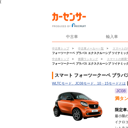
{
中古車
輸入車
中古車トップ
>
中古車メーカー一覧
>
スマートの
フォーツークーペ ブラバス エクスクルーシブ ツイナミッ
中古車トップ
>
燃費ランキング
>
スマートの燃費
フォーツークーペ ブラバス エクスクルーシブ ツイナミッ
スマート フォーツークーペ ブラバ
WLTCモード、JC08モード、10・15モードとは
JC08
満タ
限定車
最小限
イクロ