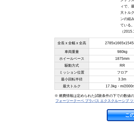
ントラス
ィで、最
大トルク
ンの組み
ている
（2015.
全長 x 全幅 x 全高
2785x1665x154
車両重量
980kg
ホイールベース
1875mm
駆動方式
RR
ミッション位置
フロア
最小回転半径
3.3m
最大トルク
17.3kg・m/2000
※ 燃費情報は定められた試験条件の下での数値
フォーツークーペ ブラバス エクスクルーシブ 
こ