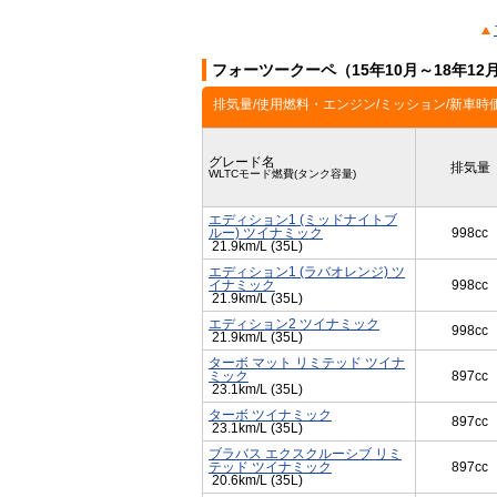
フォーツークーペ（15年10月～18年1
排気量/使用燃料・エンジン/ミッション/新車時
グレード名
排気量
WLTCモード燃費(タンク容量)
エディション1 (ミッドナイトブ
ルー) ツイナミック
998cc
21.9km/L (35L)
エディション1 (ラバオレンジ) ツ
イナミック
998cc
21.9km/L (35L)
エディション2 ツイナミック
998cc
21.9km/L (35L)
ターボ マット リミテッド ツイナ
ミック
897cc
23.1km/L (35L)
ターボ ツイナミック
897cc
23.1km/L (35L)
ブラバス エクスクルーシブ リミ
テッド ツイナミック
897cc
20.6km/L (35L)