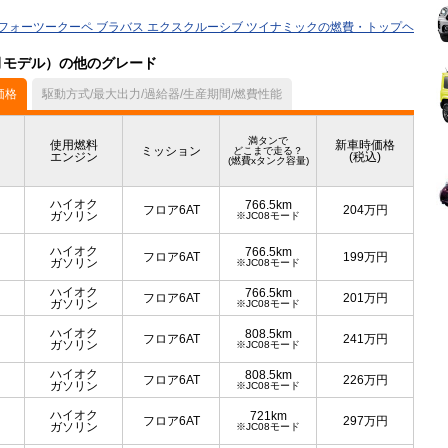
フォーツークーペ ブラバス エクスクルーシブ ツイナミックの燃費・トップヘ
2月モデル）の他のグレード
価格
駆動方式/最大出力/過給器/生産期間/燃費性能
満タンで
使用燃料
新車時価格
ミッション
どこまで走る？
エンジン
(税込)
(燃費xタンク容量)
ハイオク
766.5km
フロア6AT
204
万円
ガソリン
※JC08モード
ハイオク
766.5km
フロア6AT
199
万円
ガソリン
※JC08モード
ハイオク
766.5km
フロア6AT
201
万円
ガソリン
※JC08モード
ハイオク
808.5km
フロア6AT
241
万円
ガソリン
※JC08モード
ハイオク
808.5km
フロア6AT
226
万円
ガソリン
※JC08モード
ハイオク
721km
フロア6AT
297
万円
ガソリン
※JC08モード