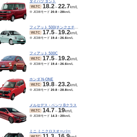
ダイハツ タント
18.2
22.7
WLTC
～
km/L
※ JC08モード
20.8
～
28
km/L
フィアット 500(チンクエチェント)
17.5
19.2
WLTC
～
km/L
※ JC08モード
19.4
～
26.6
km/L
フィアット 500C
17.5
19.2
WLTC
～
km/L
※ JC08モード
19.4
～
26.6
km/L
ホンダ N-ONE
19.8
23.2
WLTC
～
km/L
※ JC08モード
20.8
～
28.8
km/L
メルセデス・ベンツ Bクラス
14.7
19
WLTC
～
km/L
※ JC08モード
14.3
～
20
km/L
ミニ ミニクロスオーバー
11.3
16.9
WLTC