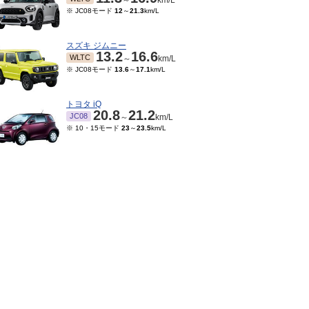
～
km/L
※ JC08モード
12
～
21.3
km/L
スズキ ジムニー
13.2
16.6
WLTC
～
km/L
※ JC08モード
13.6
～
17.1
km/L
トヨタ iQ
20.8
21.2
JC08
～
km/L
※ 10・15モード
23
～
23.5
km/L