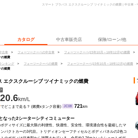
スマート ブラバス エクスクルーシブ ツイナミックの燃費 | 中古車
カタログ
中古車販売店
保険/ローン/他
中古車
>
フォーツークーペの中古車
>
フォーツークーペ(15年10月～18年12月)の燃費
>
クの燃費
ランキング
>
フォーツークーペの燃費
>
フォーツークーペ(15年10月～18年12月)の燃費
>
クの燃費
ス エクスクルーシブ ツイナミックの燃費
？
20.6
km/L
ン
721
JC08
でどこまで走る？ (燃費xタンク容量)
km
となった2シーターシティコミューター
のボディサイズに最大限の利便性、快適性、安全性、環境適合性を凝縮したマ
コンパクトカーの3代目。トリディオンセーフティセルとボディパネルの2色コ