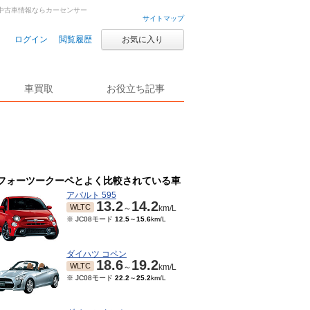
・中古車情報ならカーセンサー
サイトマップ
ログイン
閲覧履歴
お気に入り
車買取
お役立ち記事
フォーツークーペとよく比較されている車
アバルト 595
13.2
14.2
WLTC
～
km/L
※ JC08モード
12.5
～
15.6
km/L
ダイハツ コペン
18.6
19.2
WLTC
～
km/L
※ JC08モード
22.2
～
25.2
km/L