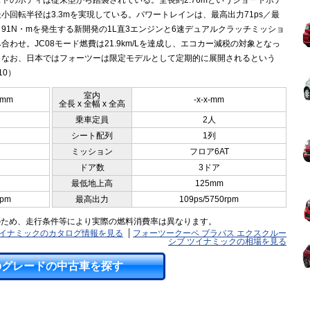
トのボディは従来型から踏襲されている。全長約2.76mというショートボデ
小回転半径は3.3mを実現している。パワートレインは、最高出力71ps／最
91N・mを発生する新開発の1L直3エンジンと6速デュアルクラッチミッショ
合わせ。JC08モード燃費は21.9km/Lを達成し、エコカー減税の対象となっ
。なお、日本ではフォーツーは限定モデルとして定期的に展開されるという
10）
室内
5mm
-x-x-mm
全長 x 全幅 x 全高
乗車定員
2人
シート配列
1列
ミッション
フロア6AT
ドア数
3ドア
最低地上高
125mm
rpm
最高出力
109ps/5750rpm
のため、走行条件等により実際の燃料消費率は異なります。
ツイナミックのカタログ情報を見る
フォーツークーペ ブラバス エクスクルー
シブ ツイナミックの相場を見る
のグレードの中古車を探す