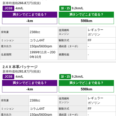
新車時価格
266.8
万円(税抜)
JC08
-km/L
10・15
9.2km/L
満タンでどこまで走る？
満タンでどこまで走る？
-km
598km
レギュラー
使用燃料
2388cc
排気量
エンジン
ガソリン
コラム4AT
FF
ミッション
駆動方式
150ps/5600rpm
-
最大出力
過給器（ターボ）
1999年11月～200
-
生産期間
燃費性能
0年10月
2.4 X 本革パッケージ
新車時価格
281.8
万円(税抜)
JC08
-km/L
10・15
9.2km/L
満タンでどこまで走る？
満タンでどこまで走る？
-km
598km
レギュラー
使用燃料
2388cc
排気量
エンジン
ガソリン
コラム4AT
FF
ミッション
駆動方式
150ps/5600rpm
-
最大出力
過給器（ターボ）