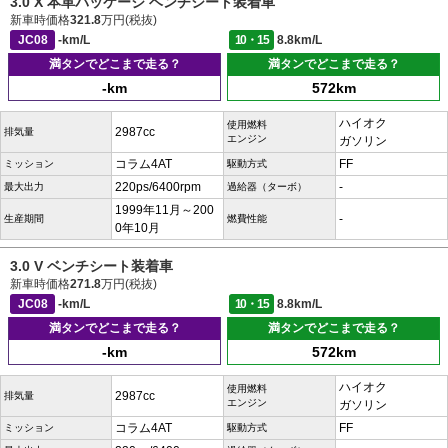
3.0 X 本革パッケージ ベンチシート装着車
新車時価格
321.8
万円(税抜)
JC08
-km/L
10・15
8.8km/L
満タンでどこまで走る？
満タンでどこまで走る？
-km
572km
ハイオク
使用燃料
2987cc
排気量
エンジン
ガソリン
コラム4AT
FF
ミッション
駆動方式
220ps/6400rpm
-
最大出力
過給器（ターボ）
1999年11月～200
-
生産期間
燃費性能
0年10月
3.0 V ベンチシート装着車
新車時価格
271.8
万円(税抜)
JC08
-km/L
10・15
8.8km/L
満タンでどこまで走る？
満タンでどこまで走る？
-km
572km
ハイオク
使用燃料
2987cc
排気量
エンジン
ガソリン
コラム4AT
FF
ミッション
駆動方式