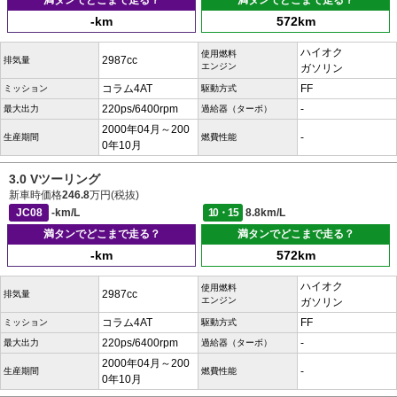
満タンでどこまで走る？
満タンでどこまで走る？
-km
572km
ハイオク
使用燃料
2987cc
排気量
エンジン
ガソリン
コラム4AT
FF
ミッション
駆動方式
220ps/6400rpm
-
最大出力
過給器（ターボ）
2000年04月～200
-
生産期間
燃費性能
0年10月
3.0 Vツーリング
新車時価格
246.8
万円(税抜)
JC08
-km/L
10・15
8.8km/L
満タンでどこまで走る？
満タンでどこまで走る？
-km
572km
ハイオク
使用燃料
2987cc
排気量
エンジン
ガソリン
コラム4AT
FF
ミッション
駆動方式
220ps/6400rpm
-
最大出力
過給器（ターボ）
2000年04月～200
-
生産期間
燃費性能
0年10月