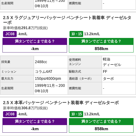
1999年11月～200
-
生産期間
燃費性能
0年10月
2.5 X ラグジュアリーパッケージ ベンチシート装着車 ディーゼルタ
ーボ
新車時価格
291.8
万円(税抜)
JC08
-km/L
10・15
13.2km/L
満タンでどこまで走る？
満タンでどこまで走る？
-km
858km
軽油
使用燃料
2488cc
排気量
エンジン
ディーゼル
コラム4AT
FF
ミッション
駆動方式
150ps/4000rpm
ターボ
最大出力
過給器（ターボ）
1999年11月～200
-
生産期間
燃費性能
0年10月
2.5 X 本革パッケージ ベンチシート装着車 ディーゼルターボ
新車時価格
306.8
万円(税抜)
JC08
-km/L
10・15
13.2km/L
満タンでどこまで走る？
満タンでどこまで走る？
-km
858km