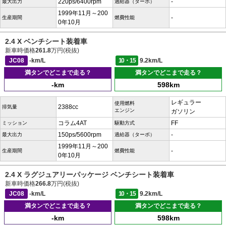
220ps/6400rpm
-
最大出力
過給器（ターボ）
1999年11月～200
-
生産期間
燃費性能
0年10月
2.4 X ベンチシート装着車
新車時価格
261.8
万円(税抜)
JC08
-km/L
10・15
9.2km/L
満タンでどこまで走る？
満タンでどこまで走る？
-km
598km
レギュラー
使用燃料
2388cc
排気量
エンジン
ガソリン
コラム4AT
FF
ミッション
駆動方式
150ps/5600rpm
-
最大出力
過給器（ターボ）
1999年11月～200
-
生産期間
燃費性能
0年10月
2.4 X ラグジュアリーパッケージ ベンチシート装着車
新車時価格
266.8
万円(税抜)
JC08
-km/L
10・15
9.2km/L
満タンでどこまで走る？
満タンでどこまで走る？
-km
598km