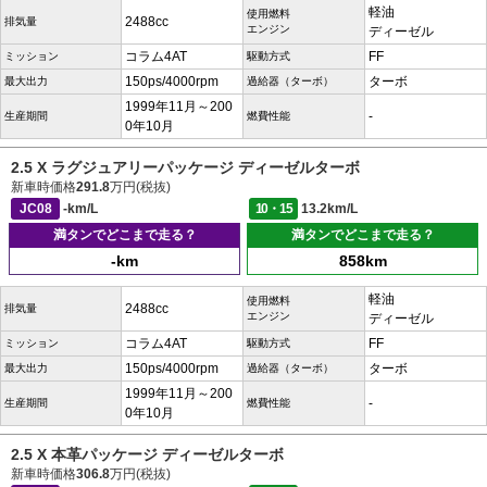
軽油
使用燃料
2488cc
排気量
エンジン
ディーゼル
コラム4AT
FF
ミッション
駆動方式
150ps/4000rpm
ターボ
最大出力
過給器（ターボ）
1999年11月～200
-
生産期間
燃費性能
0年10月
2.5 X ラグジュアリーパッケージ ディーゼルターボ
新車時価格
291.8
万円(税抜)
JC08
-km/L
10・15
13.2km/L
満タンでどこまで走る？
満タンでどこまで走る？
-km
858km
軽油
使用燃料
2488cc
排気量
エンジン
ディーゼル
コラム4AT
FF
ミッション
駆動方式
150ps/4000rpm
ターボ
最大出力
過給器（ターボ）
1999年11月～200
-
生産期間
燃費性能
0年10月
2.5 X 本革パッケージ ディーゼルターボ
新車時価格
306.8
万円(税抜)