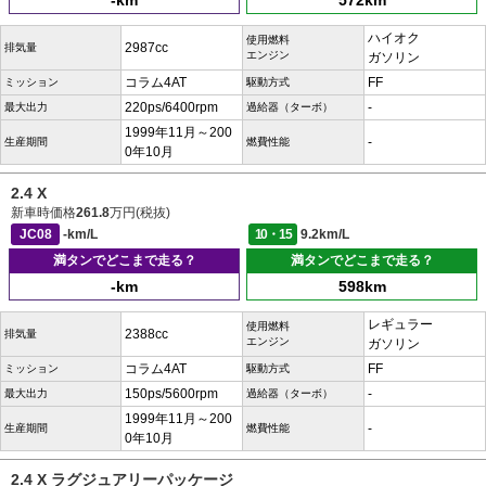
-km
572km
ハイオク
使用燃料
2987cc
排気量
エンジン
ガソリン
コラム4AT
FF
ミッション
駆動方式
220ps/6400rpm
-
最大出力
過給器（ターボ）
1999年11月～200
-
生産期間
燃費性能
0年10月
2.4 X
新車時価格
261.8
万円(税抜)
JC08
-km/L
10・15
9.2km/L
満タンでどこまで走る？
満タンでどこまで走る？
-km
598km
レギュラー
使用燃料
2388cc
排気量
エンジン
ガソリン
コラム4AT
FF
ミッション
駆動方式
150ps/5600rpm
-
最大出力
過給器（ターボ）
1999年11月～200
-
生産期間
燃費性能
0年10月
2.4 X ラグジュアリーパッケージ