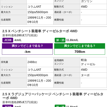
エンジン
ガソリン
コラム4AT
4WD
ミッション
駆動方式
150ps/5600rpm
-
最大出力
過給器（ターボ）
1999年11月～200
-
生産期間
燃費性能
0年10月
2.5 X ベンチシート装着車 ディーゼルターボ 4WD
新車時価格
280.8
万円(税抜)
JC08
-km/L
10・15
11.8km/L
満タンでどこまで走る？
満タンでどこまで走る？
-km
708km
軽油
使用燃料
2488cc
排気量
エンジン
ディーゼル
コラム4AT
4WD
ミッション
駆動方式
150ps/4000rpm
ターボ
最大出力
過給器（ターボ）
1999年11月～200
-
生産期間
燃費性能
0年10月
2.5 X ラグジュアリーパッケージ ベンチシート装着車 ディーゼルタ
ーボ 4WD
新車時価格
285.8
万円(税抜)