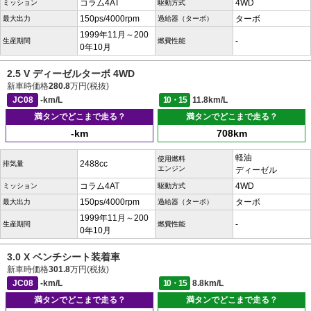
コラム4AT
4WD
ミッション
駆動方式
150ps/4000rpm
ターボ
最大出力
過給器（ターボ）
1999年11月～200
-
生産期間
燃費性能
0年10月
2.5 V ディーゼルターボ 4WD
新車時価格
280.8
万円(税抜)
JC08
-km/L
10・15
11.8km/L
満タンでどこまで走る？
満タンでどこまで走る？
-km
708km
軽油
使用燃料
2488cc
排気量
エンジン
ディーゼル
コラム4AT
4WD
ミッション
駆動方式
150ps/4000rpm
ターボ
最大出力
過給器（ターボ）
1999年11月～200
-
生産期間
燃費性能
0年10月
3.0 X ベンチシート装着車
新車時価格
301.8
万円(税抜)
JC08
-km/L
10・15
8.8km/L
満タンでどこまで走る？
満タンでどこまで走る？