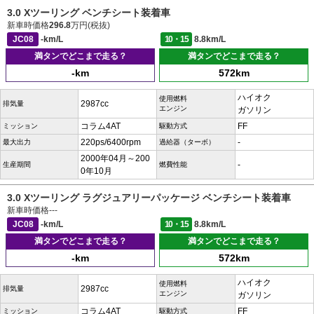
3.0 Xツーリング ベンチシート装着車
新車時価格
296.8
万円(税抜)
JC08
-km/L
10・15
8.8km/L
満タンでどこまで走る？
満タンでどこまで走る？
-km
572km
ハイオク
使用燃料
2987cc
排気量
エンジン
ガソリン
コラム4AT
FF
ミッション
駆動方式
220ps/6400rpm
-
最大出力
過給器（ターボ）
2000年04月～200
-
生産期間
燃費性能
0年10月
3.0 Xツーリング ラグジュアリーパッケージ ベンチシート装着車
新車時価格
---
JC08
-km/L
10・15
8.8km/L
満タンでどこまで走る？
満タンでどこまで走る？
-km
572km
ハイオク
使用燃料
2987cc
排気量
エンジン
ガソリン
コラム4AT
FF
ミッション
駆動方式