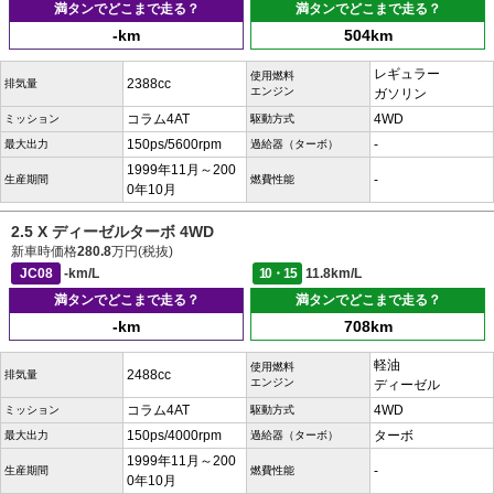
満タンでどこまで走る？
満タンでどこまで走る？
-km
504km
レギュラー
使用燃料
2388cc
排気量
エンジン
ガソリン
コラム4AT
4WD
ミッション
駆動方式
150ps/5600rpm
-
最大出力
過給器（ターボ）
1999年11月～200
-
生産期間
燃費性能
0年10月
2.5 X ディーゼルターボ 4WD
新車時価格
280.8
万円(税抜)
JC08
-km/L
10・15
11.8km/L
満タンでどこまで走る？
満タンでどこまで走る？
-km
708km
軽油
使用燃料
2488cc
排気量
エンジン
ディーゼル
コラム4AT
4WD
ミッション
駆動方式
150ps/4000rpm
ターボ
最大出力
過給器（ターボ）
1999年11月～200
-
生産期間
燃費性能
0年10月