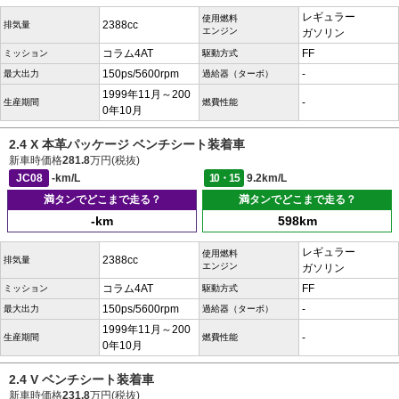
レギュラー
使用燃料
2388cc
排気量
エンジン
ガソリン
コラム4AT
FF
ミッション
駆動方式
150ps/5600rpm
-
最大出力
過給器（ターボ）
1999年11月～200
-
生産期間
燃費性能
0年10月
2.4 X 本革パッケージ ベンチシート装着車
新車時価格
281.8
万円(税抜)
JC08
-km/L
10・15
9.2km/L
満タンでどこまで走る？
満タンでどこまで走る？
-km
598km
レギュラー
使用燃料
2388cc
排気量
エンジン
ガソリン
コラム4AT
FF
ミッション
駆動方式
150ps/5600rpm
-
最大出力
過給器（ターボ）
1999年11月～200
-
生産期間
燃費性能
0年10月
2.4 V ベンチシート装着車
新車時価格
231.8
万円(税抜)