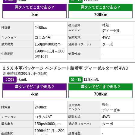
JC08
-km/L
10・15
11.8km/L
満タンでどこまで走る？
満タンでどこまで走る？
-km
708km
軽油
使用燃料
2488cc
排気量
エンジン
ディーゼル
コラム4AT
4WD
ミッション
駆動方式
150ps/4000rpm
ターボ
最大出力
過給器（ターボ）
1999年11月～200
-
生産期間
燃費性能
0年10月
2.5 X 本革パッケージ ベンチシート装着車 ディーゼルターボ 4WD
新車時価格
300.8
万円(税抜)
JC08
-km/L
10・15
11.8km/L
満タンでどこまで走る？
満タンでどこまで走る？
-km
708km
軽油
使用燃料
2488cc
排気量
エンジン
ディーゼル
コラム4AT
4WD
ミッション
駆動方式
150ps/4000rpm
ターボ
最大出力
過給器（ターボ）
1999年11月～200
-
生産期間
燃費性能