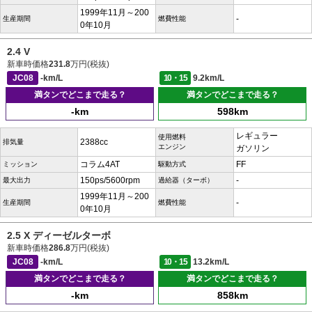
1999年11月～200
-
生産期間
燃費性能
0年10月
2.4 V
新車時価格
231.8
万円(税抜)
JC08
-km/L
10・15
9.2km/L
満タンでどこまで走る？
満タンでどこまで走る？
-km
598km
レギュラー
使用燃料
2388cc
排気量
エンジン
ガソリン
コラム4AT
FF
ミッション
駆動方式
150ps/5600rpm
-
最大出力
過給器（ターボ）
1999年11月～200
-
生産期間
燃費性能
0年10月
2.5 X ディーゼルターボ
新車時価格
286.8
万円(税抜)
JC08
-km/L
10・15
13.2km/L
満タンでどこまで走る？
満タンでどこまで走る？
-km
858km