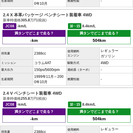
-
生産期間
燃費性能
0年10月
2.4 X 本革パッケージ ベンチシート装着車 4WD
新車時価格
305.8
万円(税抜)
JC08
-km/L
10・15
8.4km/L
満タンでどこまで走る？
満タンでどこまで走る？
-km
504km
レギュラー
使用燃料
2388cc
排気量
エンジン
ガソリン
コラム4AT
4WD
ミッション
駆動方式
150ps/5600rpm
-
最大出力
過給器（ターボ）
1999年11月～200
-
生産期間
燃費性能
0年10月
2.4 V ベンチシート装着車 4WD
新車時価格
255.8
万円(税抜)
JC08
-km/L
10・15
8.4km/L
満タンでどこまで走る？
満タンでどこまで走る？
-km
504km
レギュラー
使用燃料
2388cc
排気量