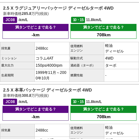
2.5 X ラグジュアリーパッケージ ディーゼルターボ 4WD
新車時価格
285.8
万円(税抜)
JC08
-km/L
10・15
11.8km/L
満タンでどこまで走る？
満タンでどこまで走る？
-km
708km
軽油
使用燃料
2488cc
排気量
エンジン
ディーゼル
コラム4AT
4WD
ミッション
駆動方式
150ps/4000rpm
ターボ
最大出力
過給器（ターボ）
1999年11月～200
-
生産期間
燃費性能
0年10月
2.5 X 本革パッケージ ディーゼルターボ 4WD
新車時価格
300.8
万円(税抜)
JC08
-km/L
10・15
11.8km/L
満タンでどこまで走る？
満タンでどこまで走る？
-km
708km
軽油
使用燃料
2488cc
排気量
エンジン
ディーゼル