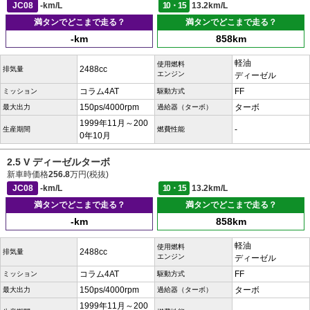
JC08
-km/L
10・15
13.2km/L
満タンでどこまで走る？
満タンでどこまで走る？
-km
858km
軽油
使用燃料
2488cc
排気量
エンジン
ディーゼル
コラム4AT
FF
ミッション
駆動方式
150ps/4000rpm
ターボ
最大出力
過給器（ターボ）
1999年11月～200
-
生産期間
燃費性能
0年10月
2.5 V ディーゼルターボ
新車時価格
256.8
万円(税抜)
JC08
-km/L
10・15
13.2km/L
満タンでどこまで走る？
満タンでどこまで走る？
-km
858km
軽油
使用燃料
2488cc
排気量
エンジン
ディーゼル
コラム4AT
FF
ミッション
駆動方式
150ps/4000rpm
ターボ
最大出力
過給器（ターボ）
1999年11月～200