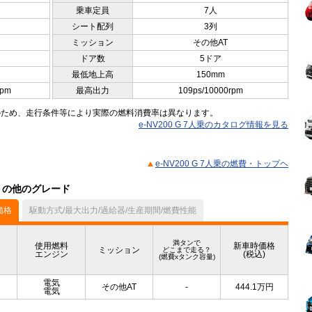
乗車定員
7人
シート配列
3列
ミッション
その他AT
ドア数
5ドア
最低地上高
150mm
rpm
最高出力
109ps/10000rpm
のため、走行条件等により実際の燃料消費率は異なります。
e-NV200 G 7人乗のカタログ情報を見る
e-NV200 G 7人乗の燃費・トップヘ
デル）の他のグレード
価格
駆動方式/最大出力/過給器/生産期間/燃費性能
満タンで
使用燃料
新車時価格
ミッション
どこまで走る？
エンジン
(税込)
(燃費xタンク容量)
電気
その他AT
-
444.1
万円
電気