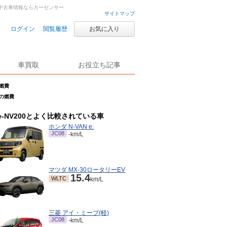
車・中古車情報ならカーセンサー
サイトマップ
ログイン
閲覧履歴
お気に入り
車買取
お役立ち記事
の燃費
人乗の燃費
e-NV200とよく比較されている車
ホンダ N-VAN e:
JC08
-km/L
マツダ MX-30ロータリーEV
15.4
WLTC
km/L
三菱 アイ・ミーブ(軽)
JC08
-km/L