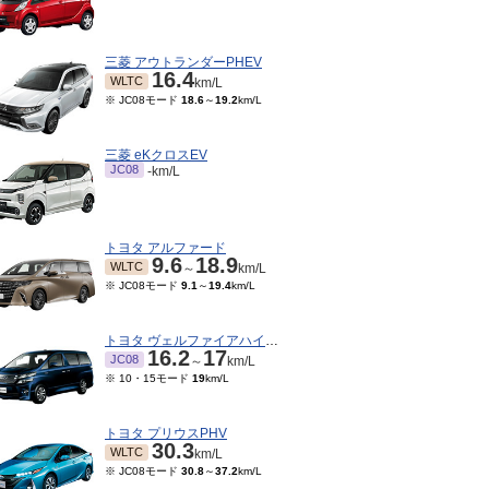
三菱 アウトランダーPHEV
16.4
WLTC
km/L
※ JC08モード
18.6
～
19.2
km/L
三菱 eKクロスEV
JC08
-km/L
トヨタ アルファード
9.6
18.9
WLTC
～
km/L
※ JC08モード
9.1
～
19.4
km/L
トヨタ ヴェルファイアハイブリッド
16.2
17
JC08
～
km/L
※ 10・15モード
19
km/L
トヨタ プリウスPHV
30.3
WLTC
km/L
※ JC08モード
30.8
～
37.2
km/L