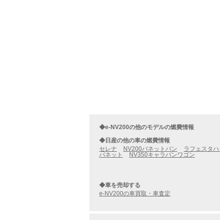
◆e-NV200の他のモデルの燃費情報
◆日産の他の車の燃費情報
セレナ
NV200バネットバン
ラフェスタハ
バネット
NV350キャラバンワゴン
◆車を売却する
e-NV200の車買取・車査定