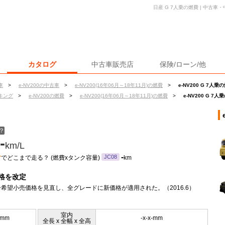
日産 G 7人乗の燃費 | 中古
カタログ
中古車販売店
保険/ローン/他
車
>
e-NV200の中古車
>
e-NV200(16年06月～18年11月)の燃費
>
e-NV200 G 7人乗
キング
>
e-NV200の燃費
>
e-NV200(16年06月～18年11月)の燃費
>
e-NV200 G 7
？
-
km/L
ン
-
JC08
でどこまで走る？ (燃費xタンク容量)
km
格を改定
希望小売価格を見直し、全グレードに新価格が適用された。（2016.6）
室内
0mm
-x-x-mm
全長 x 全幅 x 全高