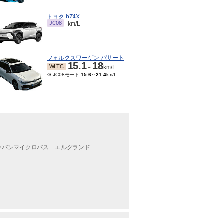
トヨタ bZ4X
JC08
-km/L
フォルクスワーゲン パサート
15.1
18
WLTC
～
km/L
※ JC08モード
15.6
～
21.4
km/L
ャラバンマイクロバス
エルグランド