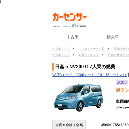
{
中古車
輸入車
中古車トップ
>
中古車メーカー一覧
>
日産の中古
中古車トップ
>
燃費ランキング
>
日産の燃費ラン
日産 e-NV200 G 7人乗の燃費
WLTCモード、JC08モード、10・15モードとは
JC08
満タ
車両価
メーカー
全長 x 全幅 x 全高
4560x1755x185