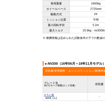
車両重量
1660kg
ホイールベース
2725mm
駆動方式
FF
ミッション位置
不明
最小回転半径
5.2m
最大トルク
25.9kg・m/3008
※ 燃費情報は定められた試験条件の下での数値
e-NV200（16年06月～18年11月モ
排気量/使用燃料・エンジン/ミッション/新車時
グレード名
排気量
WLTCモード燃費(タンク容量)
G 5人乗
-
-km/L (-L)