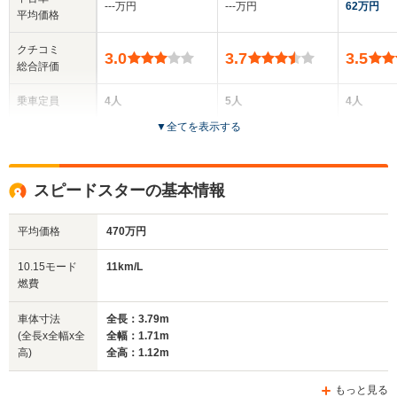
‐‐‐万円
‐‐‐万円
62万円
平均価格
クチコミ
3.0
3.7
3.5
総合評価
乗車定員
4人
5人
4人
▼
全てを表示する
ドア数
2ドア
4ドア
2ドア
全高
全高
全
スピードスターの基本情報
1.35m
1.47m
1
平均価格
470万円
全幅
全幅
全
10.15モード
11km/L
サイズ
1.69m
1.8m
1.
燃費
全長
全長
(全長x全幅x全高)
4.5m
4.61m
4.
車体寸法
全長：3.79m
(全長x全幅x全
全幅：1.71m
高)
全高：1.12m
ホイールベース
ホイールベース
ホイー
-m
-m
もっと見る