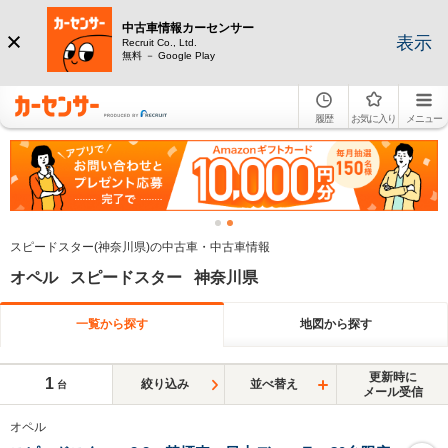
中古車情報カーセンサー
表示
Recruit Co., Ltd.
無料 － Google Play
履歴
お気に入り
メニュー
スピードスター(神奈川県)の中古車・中古車情報
オペル スピードスター 神奈川県
一覧から探す
地図から探す
更新時に
1
絞り込み
並べ替え
台
メール受信
オペル