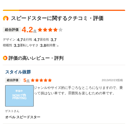
スピードスターに関するクチコミ・評価
WLTCモード
-
-
-
燃費
4.2
総合評価
点
4.7
4.7
3.7
デザイン :
走行性 :
居住性 :
3.3
3.8
-
積載性 :
運転しやすさ :
維持費 :
排気量
1998cc
2198～3174cc
2198cc
評価の高いレビュー・評判
駆動方式
4WD、FF
FF
FF
スタイル抜群
5
総合評価
2013/02/23投稿
点
ジャンルやサイズ的に手ごろなところになりますので、乗
って損はない車です。雰囲気を楽しむための車です。
ゲストさん
オペル スピードスター