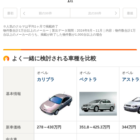
1
/1
最初
前の30件
次の30件
最後
※人気のクルマは平均1ヶ月で掲載終了
物件数合計1万台以上のメーカー｜算出データ期間：2024年9月～11月｜内容：物件数合計1万
台以上のメーカーのうち、掲載が終了した物件数が1,000台以上の場合
よく一緒に検討される車種を比較
オペル
オペル
オペル
カリブラ
ベクトラ
アストラ
基本情報
新車価格
278～430万円
351.8～425.3万円
344万円
中古車