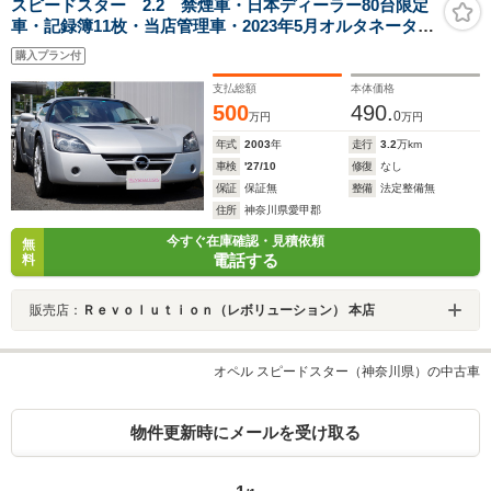
スピードスター 2.2 禁煙車・日本ディーラー80台限定
車・記録簿11枚・当店管理車・2023年5月オルタネータ交
換・2024年6月ラジエター交換・レザーシート・ハードト
購入プラン付
ップ・ソフトトップ・クイックリリースボス・CD・
ABS・17インチ
支払総額
本体価格
500
490.
0
万円
万円
年式
2003
年
走行
3.2
万km
車検
'27/10
修復
なし
保証
保証無
整備
法定整備無
住所
神奈川県愛甲郡
今すぐ在庫確認・見積依頼
無
電話する
料
販売店：
Ｒｅｖｏｌｕｔｉｏｎ（レボリューション） 本店
オペル スピードスター（神奈川県）の中古車
物件更新時にメールを受け取る