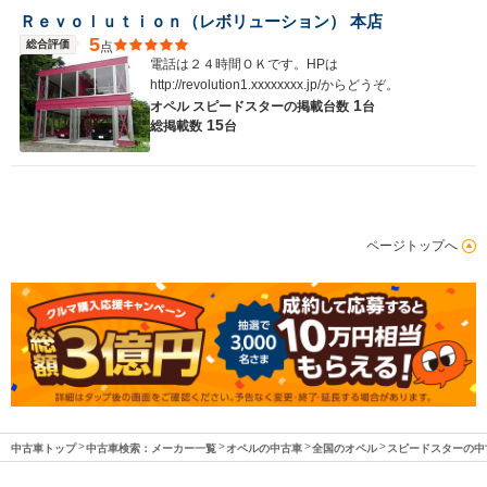
Ｒｅｖｏｌｕｔｉｏｎ（レボリューション） 本店
5
総合評価
点
電話は２４時間ＯＫです。HPは
http://revolution1.xxxxxxxx.jp/からどうぞ。
1
オペル スピードスターの
掲載台数
台
15
総掲載数
台
ページトップへ
中古車トップ
中古車検索：メーカー一覧
オペルの中古車
全国のオペル
スピードスターの中