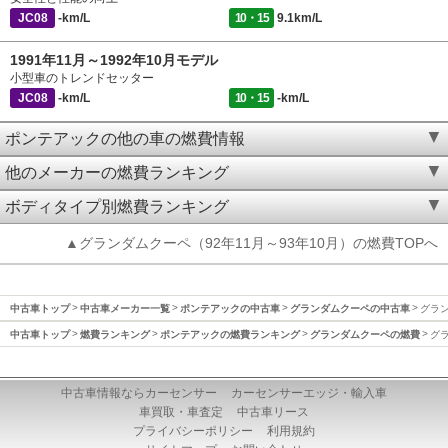
JC08
-km/L
10・15
9.1km/L
1991年11月～1992年10月モデル
小型車のトレンドセッター
JC08
-km/L
10・15
-km/L
ポンテアックの他の車の燃費情報
他のメーカーの燃費ランキング
ボディタイプ別燃費ランキング
▲グランダムクーペ（92年11月～93年10月）の燃費TOPへ
中古車トップ
中古車メーカー一覧
ポンテアックの中古車
グランダムクーペの中古車
グラン
中古車トップ
燃費ランキング
ポンテアックの燃費ランキング
グランダムクーペの燃費
グラ
中古車情報ならカーセンサー
カーセンサーエッジ・輸入車
車買取・車査定
中古車リース
プライバシーポリシー
利用規約