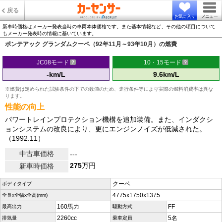
戻る
お気に入り
メニュー
新車時価格はメーカー発表当時の車両本体価格です。また基本情報など、その他の項目について
もメーカー発表時の情報に基いています。
ポンテアック グランダムクーペ（92年11月～93年10月）の燃費
JC08モード
10・15モード
-km/L
9.6km/L
※燃費は定められた試験条件の下での数値のため、走行条件等により実際の燃料消費率は異な
ります。
性能の向上
パワートレインプロテクション機構を追加装備。また、インダクシ
ョンシステムの改良により、更にエンジンノイズが低減された。
（1992.11）
中古車価格
---
275
万円
新車時価格
クーペ
ボディタイプ
4775x1750x1375
全長x全幅x全高(mm)
160馬力
FF
最高出力
駆動方式
2260cc
5名
排気量
乗車定員