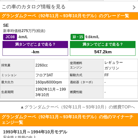
この車のカタログ情報を見る
グランダムクーペ（92年11月～93年10月モデル）のグレード一覧
SE
新車時価格
275
万円(税抜)
JC08
-km/L
10・15
9.6km/L
満タンでどこまで走る？
満タンでどこまで走る？
-km
547.2km
レギュラー
使用燃料
2260cc
排気量
エンジン
ガソリン
フロア3AT
FF
ミッション
駆動方式
160ps/6000rpm
-
最大出力
過給器（ターボ）
1992年11月～199
-
生産期間
燃費性能
3年10月
▲グランダムクーペ（92年11月～93年10月）の燃費TOPへ
グランダムクーペ（92年11月～93年10月モデル）の他のマイナーチ
ェンジ一覧
1993年11月～1994年10月モデル
安全性と性能の向上