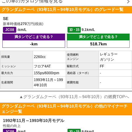
この車のカタログ情報を見る
グランダムクーペ（93年11月～94年10月モデル）のグレード一覧
SE
新車時価格
270
万円(税抜)
JC08
-km/L
10・15
9.1km/L
満タンでどこまで走る？
満タンでどこまで走る？
-km
518.7km
レギュラー
使用燃料
2260cc
排気量
エンジン
ガソリン
フロア4AT
FF
ミッション
駆動方式
155ps/6000rpm
-
最大出力
過給器（ターボ）
1993年11月～199
-
生産期間
燃費性能
4年10月
▲グランダムクーペ（93年11月～94年10月）の燃費TOPへ
グランダムクーペ（93年11月～94年10月モデル）の他のマイナーチ
ェンジ一覧
1992年11月～1993年10月モデル
性能の向上
JC08
-km/L
10・15
9.6km/L