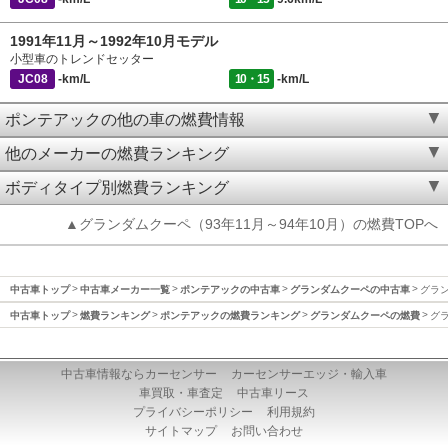
1991年11月～1992年10月モデル
小型車のトレンドセッター
JC08
-km/L
10・15
-km/L
ポンテアックの他の車の燃費情報
他のメーカーの燃費ランキング
ボディタイプ別燃費ランキング
▲グランダムクーペ（93年11月～94年10月）の燃費TOPへ
中古車トップ
中古車メーカー一覧
ポンテアックの中古車
グランダムクーペの中古車
グラン
中古車トップ
燃費ランキング
ポンテアックの燃費ランキング
グランダムクーペの燃費
グラ
中古車情報ならカーセンサー
カーセンサーエッジ・輸入車
車買取・車査定
中古車リース
プライバシーポリシー
利用規約
サイトマップ
お問い合わせ