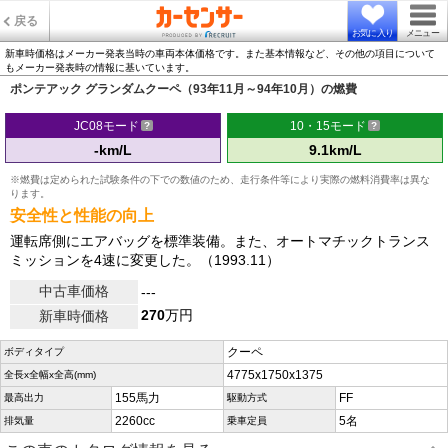
戻る
お気に入り
メニュー
新車時価格はメーカー発表当時の車両本体価格です。また基本情報など、その他の項目について
もメーカー発表時の情報に基いています。
ポンテアック グランダムクーペ（93年11月～94年10月）の燃費
JC08モード
10・15モード
-km/L
9.1km/L
※燃費は定められた試験条件の下での数値のため、走行条件等により実際の燃料消費率は異な
ります。
安全性と性能の向上
運転席側にエアバッグを標準装備。また、オートマチックトランス
ミッションを4速に変更した。（1993.11）
中古車価格
---
270
万円
新車時価格
クーペ
ボディタイプ
4775x1750x1375
全長x全幅x全高(mm)
155馬力
FF
最高出力
駆動方式
2260cc
5名
排気量
乗車定員