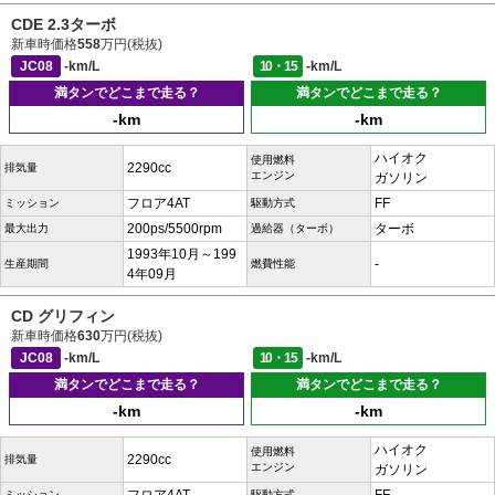
CDE 2.3ターボ
新車時価格
558
万円(税抜)
JC08
-km/L
10・15
-km/L
満タンでどこまで走る？
満タンでどこまで走る？
-km
-km
ハイオク
使用燃料
2290cc
排気量
エンジン
ガソリン
フロア4AT
FF
ミッション
駆動方式
200ps/5500rpm
ターボ
最大出力
過給器（ターボ）
1993年10月～199
-
生産期間
燃費性能
4年09月
CD グリフィン
新車時価格
630
万円(税抜)
JC08
-km/L
10・15
-km/L
満タンでどこまで走る？
満タンでどこまで走る？
-km
-km
ハイオク
使用燃料
2290cc
排気量
エンジン
ガソリン
ミッション
駆動方式