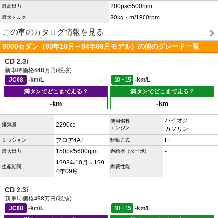
200ps/5500rpm
最高出力
30kg・m/1800rpm
最大トルク
この車のカタログ情報を見る
9000セダン（93年10月～94年09月モデル）の他のグレード一覧
CD 2.3i
新車時価格
448
万円(税抜)
JC08
-km/L
10・15
-km/L
満タンでどこまで走る？
満タンでどこまで走る？
-km
-km
ハイオク
使用燃料
2290cc
排気量
エンジン
ガソリン
フロア4AT
FF
ミッション
駆動方式
150ps/5600rpm
-
最大出力
過給器（ターボ）
1993年10月～199
-
生産期間
燃費性能
4年09月
CD 2.3i
新車時価格
458
万円(税抜)
JC08
-km/L
10・15
-km/L