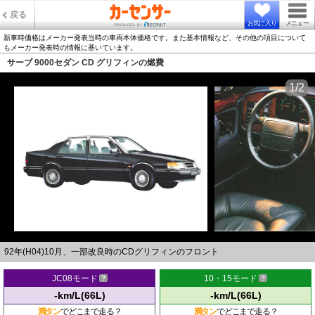
戻る
お気に入り
メニュー
新車時価格はメーカー発表当時の車両本体価格です。また基本情報など、その他の項目について
もメーカー発表時の情報に基いています。
サーブ 9000セダン CD グリフィンの燃費
1/2
92年(H04)10月、一部改良時のCDグリフィンのフロント
JC08モード
10・15モード
-km/L(66L)
-km/L(66L)
満タン
でどこまで走る？
満タン
でどこまで走る？