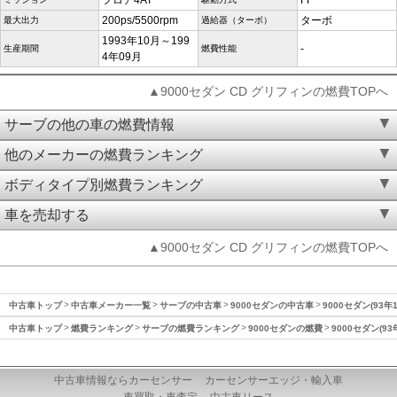
フロア4AT
FF
200ps/5500rpm
ターボ
最大出力
過給器（ターボ）
1993年10月～199
-
生産期間
燃費性能
4年09月
▲9000セダン CD グリフィンの燃費TOPへ
サーブの他の車の燃費情報
他のメーカーの燃費ランキング
ボディタイプ別燃費ランキング
車を売却する
▲9000セダン CD グリフィンの燃費TOPへ
中古車トップ
中古車メーカー一覧
サーブの中古車
9000セダンの中古車
9000セダン(93年
中古車トップ
燃費ランキング
サーブの燃費ランキング
9000セダンの燃費
9000セダン(9
中古車情報ならカーセンサー
カーセンサーエッジ・輸入車