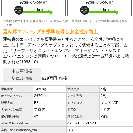
（燃費×タンク容量）
（燃費×タンク容量）
-
-
km
km
※燃費は定められた試験条件の下での数値のため、走行条件等により実際の燃料消費率は異な
ります。
運転席エアバッグを標準装備し安全性が向上
運転席のエアバッグを標準装備とすることで、安全性が大幅に向
上。助手席エアバッグもオプションとして装備することが可能。ま
た、“サーブトリオニック・エンジン・マネージメント・システ
ム”が全エンジンに適用となり、サーブの環境に対する配慮がより強
調された(1993.10)
中古車価格
---
620
万円(税抜)
新車時価格
1460kg
5名
車両重量
乗車定員
2670mm
2列
ホイールベース
シート列数
FF
フロア4AT
駆動方式
ミッション
フロア
4ドア
ミッション位置
ドア数
-m
-mm
最小回転半径
最低地上高
4780x1805x1420
全長x全幅x全高(mm)
-x-x-
室内 全長x全幅x全高(mm)