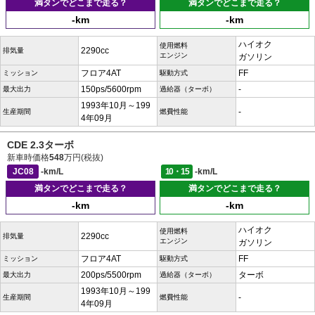
満タンでどこまで走る？
満タンでどこまで走る？
-km
-km
ハイオク
使用燃料
2290cc
排気量
エンジン
ガソリン
フロア4AT
FF
ミッション
駆動方式
150ps/5600rpm
-
最大出力
過給器（ターボ）
1993年10月～199
-
生産期間
燃費性能
4年09月
CDE 2.3ターボ
新車時価格
548
万円(税抜)
JC08
-km/L
10・15
-km/L
満タンでどこまで走る？
満タンでどこまで走る？
-km
-km
ハイオク
使用燃料
2290cc
排気量
エンジン
ガソリン
フロア4AT
FF
ミッション
駆動方式
200ps/5500rpm
ターボ
最大出力
過給器（ターボ）
1993年10月～199
-
生産期間
燃費性能
4年09月