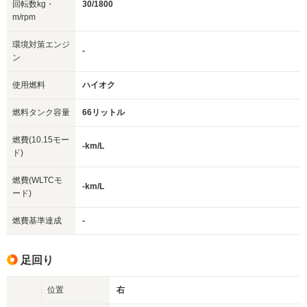
回転数kg・
30/1800
m/rpm
環境対策エンジ
-
ン
使用燃料
ハイオク
燃料タンク容量
66リットル
燃費(10.15モー
-km/L
ド)
燃費(WLTCモ
-km/L
ード)
燃費基準達成
-
足回り
位置
右