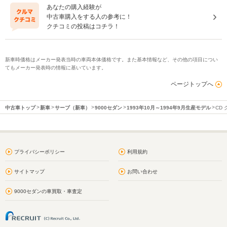
あなたの購入経験が
中古車購入をする人の参考に！
クチコミの投稿はコチラ！
新車時価格はメーカー発表当時の車両本体価格です。また基本情報など、その他の項目につい
てもメーカー発表時の情報に基いています。
ページトップへ
中古車トップ
新車
サーブ（新車）
9000セダン
1993年10月～1994年9月生産モデル
CD
プライバシーポリシー
利用規約
サイトマップ
お問い合わせ
9000セダンの車買取・車査定