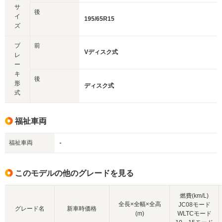
サ
後
イ
195/65R15
ズ
ブ
前
Vディスク式
レ
ー
キ
後
形
ディスク式
式
福祉車両
福祉車両
-
このモデルの他のグレードを見る
燃費(km/L)
全長×全幅×全高
JC08モード
グレード名
新車時価格
(m)
WLTCモード