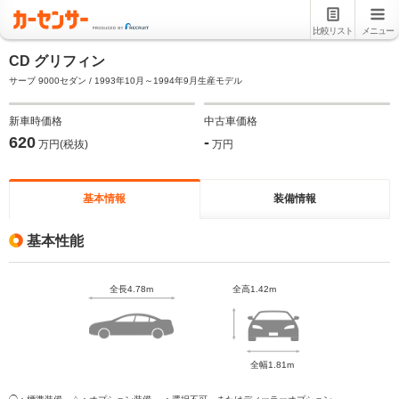
比較リスト
メニュー
CD グリフィン
サーブ 9000セダン / 1993年10月～1994年9月生産モデル
新車時価格
中古車価格
620
-
万円(税抜)
万円
基本情報
装備情報
基本性能
全長4.78m
全高1.42m
全幅1.81m