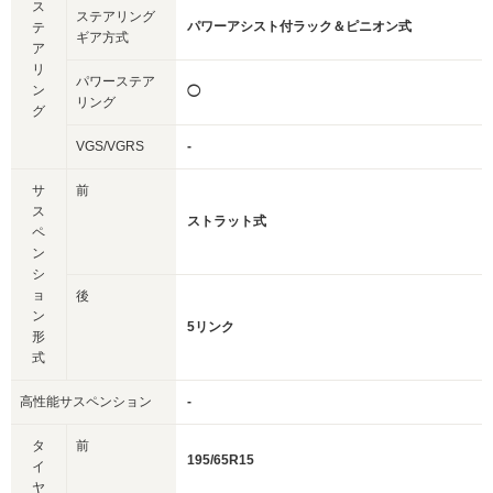
ス
ステアリング
パワーアシスト付ラック＆ピニオン式
テ
ギア方式
ア
リ
パワーステア
ン
◯
リング
グ
VGS/VGRS
-
サ
前
ス
ストラット式
ペ
ン
シ
ョ
後
ン
5リンク
形
式
高性能サスペンション
-
タ
前
195/65R15
イ
ヤ