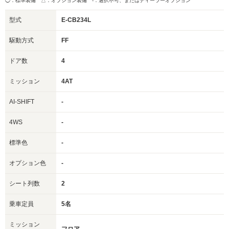
◯：標準装備 △：オプション装備
-：選択不可、またはディーラーオプション
型式
E-CB234L
駆動方式
FF
ドア数
4
ミッション
4AT
AI-SHIFT
-
4WS
-
標準色
-
オプション色
-
シート列数
2
乗車定員
5名
ミッション