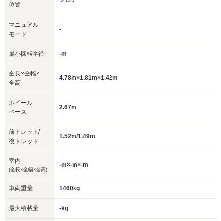
フロア
位置
マニュアル
-
モード
最小回転半径
-m
全長×全幅×
4.78m×1.81m×1.42m
全高
ホイール
2.67m
ベース
前トレッド/
1.52m/1.49m
後トレッド
室内
-m×-m×-m
(全長×全幅×全高)
車両重量
1460kg
最大積載量
-kg