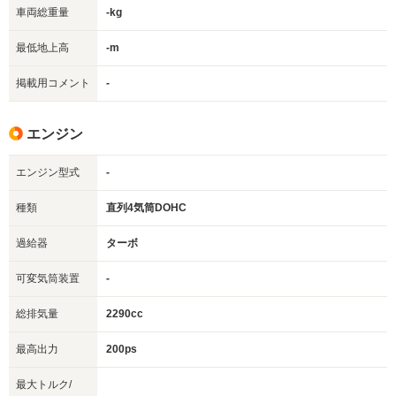
車両総重量
-kg
最低地上高
-m
掲載用コメント
-
エンジン
エンジン型式
-
種類
直列4気筒DOHC
過給器
ターボ
可変気筒装置
-
総排気量
2290cc
最高出力
200ps
最大トルク/