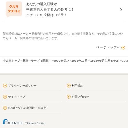
あなたの購入経験が
中古車購入をする人の参考に！
クチコミの投稿はコチラ！
新車時価格はメーカー発表当時の車両本体価格です。また基本情報など、その他の項目につい
てもメーカー発表時の情報に基いています。
ページトップへ
中古車トップ
新車
サーブ（新車）
9000セダン
1993年10月～1994年9月生産モデル
CD 2
プライバシーポリシー
利用規約
サイトマップ
お問い合わせ
9000セダンの車買取・車査定