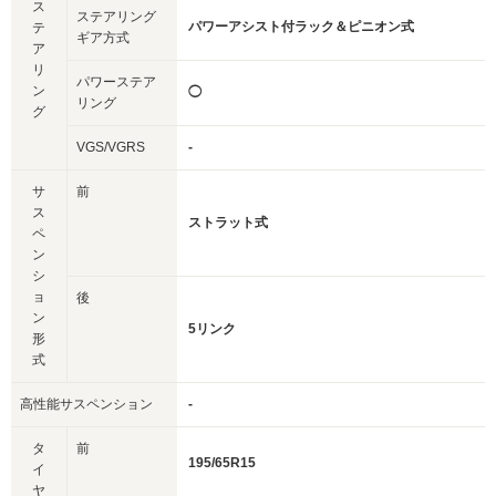
ス
ステアリング
パワーアシスト付ラック＆ピニオン式
テ
ギア方式
ア
リ
パワーステア
ン
◯
リング
グ
VGS/VGRS
-
サ
前
ス
ストラット式
ペ
ン
シ
ョ
後
ン
5リンク
形
式
高性能サスペンション
-
タ
前
195/65R15
イ
ヤ