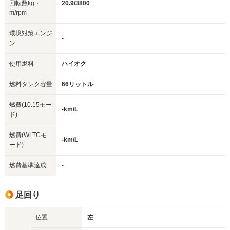
回転数kg・
20.9/3800
m/rpm
環境対策エンジ
-
ン
使用燃料
ハイオク
燃料タンク容量
66リットル
燃費(10.15モー
-km/L
ド)
燃費(WLTCモ
-km/L
ード)
燃費基準達成
-
足回り
位置
左