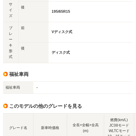
サ
後
イ
195/65R15
ズ
ブ
前
Vディスク式
レ
ー
キ
後
形
ディスク式
式
福祉車両
福祉車両
-
このモデルの他のグレードを見る
燃費(km/L)
全長×全幅×全高
JC08モード
グレード名
新車時価格
(m)
WLTCモード