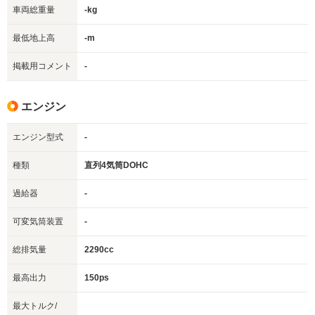
車両総重量
-kg
最低地上高
-m
掲載用コメント
-
エンジン
エンジン型式
-
種類
直列4気筒DOHC
過給器
-
可変気筒装置
-
総排気量
2290cc
最高出力
150ps
最大トルク/