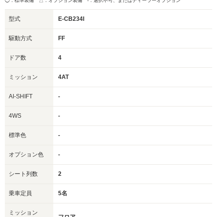
◯：標準装備 △：オプション装備
-：選択不可、またはディーラーオプション
型式
E-CB234I
駆動方式
FF
ドア数
4
ミッション
4AT
AI-SHIFT
-
4WS
-
標準色
-
オプション色
-
シート列数
2
乗車定員
5名
ミッション