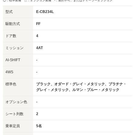
◯：標準装備 △：オプション装備
-：選択不可、またはディーラーオプション
型式
E-CB234L
駆動方式
FF
ドア数
4
ミッション
4AT
AI-SHIFT
-
4WS
-
標準色
ブラック、オダード・グレイ・メタリック、プラチナ・
グレイ・メタリック、ルマン・ブルー・メタリック
オプション色
-
シート列数
2
乗車定員
5名