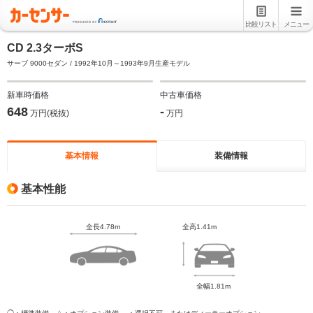
比較リスト
メニュー
CD 2.3ターボS
サーブ 9000セダン / 1992年10月～1993年9月生産モデル
新車時価格
中古車価格
648
-
万円(税抜)
万円
基本情報
装備情報
基本性能
全長4.78m
全高1.41m
全幅1.81m