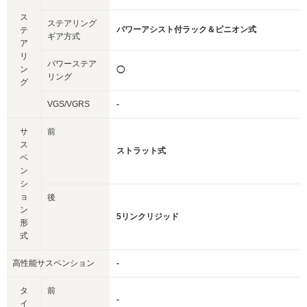
ス
ステアリング
パワーアシスト付ラック＆ピニオン式
テ
ギア方式
ア
リ
パワーステア
ン
◯
リング
グ
VGS/VGRS
-
サ
前
ス
ストラット式
ペ
ン
シ
ョ
後
ン
5リンクリジッド
形
式
高性能サスペンション
-
タ
前
-
イ