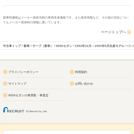
新車時価格はメーカー発表当時の車両本体価格です。また基本情報など、その他の項目につい
てもメーカー発表時の情報に基いています。
ページトップへ
中古車トップ
新車
サーブ（新車）
9000セダン
1992年10月～1993年9月生産モデル
CD 
プライバシーポリシー
利用規約
サイトマップ
お問い合わせ
9000セダンの車買取・車査定