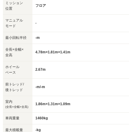
ミッション
フロア
位置
マニュアル
-
モード
最小回転半径
-m
全長×全幅×
4.78m×1.81m×1.41m
全高
ホイール
2.67m
ベース
前トレッド/
-m/-m
後トレッド
室内
1.86m×1.31m×1.09m
(全長×全幅×全高)
車両重量
1460kg
最大積載量
-kg