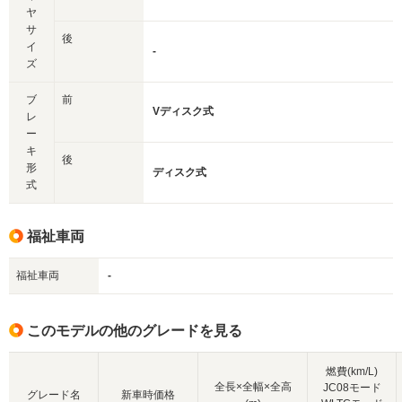
ヤ
サ
後
イ
-
ズ
ブ
前
Vディスク式
レ
ー
キ
後
形
ディスク式
式
福祉車両
福祉車両
-
このモデルの他のグレードを見る
燃費(km/L)
全長×全幅×全高
JC08モード
グレード名
新車時価格