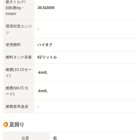
最大トルク/
回転数kg・
30.5/2000
m/rpm
環境対策エンジ
-
ン
使用燃料
ハイオク
燃料タンク容量
62リットル
燃費(10.15モー
-km/L
ド)
燃費(WLTCモ
-km/L
ード)
燃費基準達成
-
足回り
位置
右