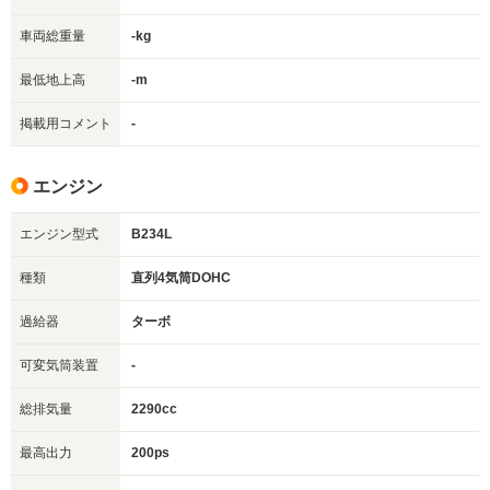
車両総重量
-kg
最低地上高
-m
掲載用コメント
-
エンジン
エンジン型式
B234L
種類
直列4気筒DOHC
過給器
ターボ
可変気筒装置
-
総排気量
2290cc
最高出力
200ps