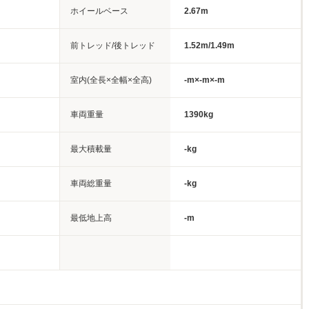
ホイールベース
2.67m
前トレッド/後トレッド
1.52m/1.49m
室内(全長×全幅×全高)
-m×-m×-m
車両重量
1390kg
最大積載量
-kg
車両総重量
-kg
最低地上高
-m