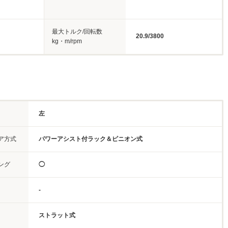
最大トルク/回転数
20.9/3800
kg・m/rpm
左
ア方式
パワーアシスト付ラック＆ピニオン式
ング
◯
-
ストラット式