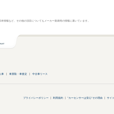
基本情報など、その他の項目についてもメーカー発表時の情報に基いています。
入車
車買取・車査定
中古車リース
プライバシーポリシー
利用規約
"カーセンサーは安心"その理由
サイ