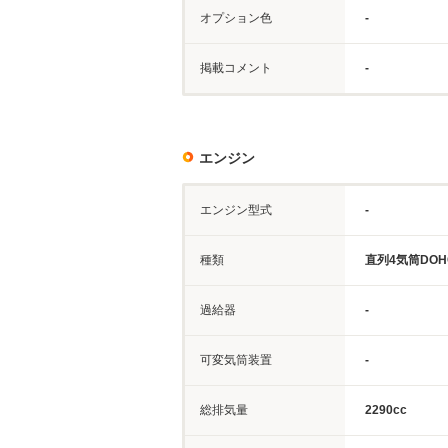
オプション色
-
掲載コメント
-
エンジン
エンジン型式
-
種類
直列4気筒DOH
過給器
-
可変気筒装置
-
総排気量
2290cc