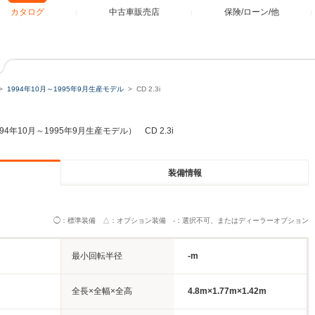
カタログ
中古車販売店
保険/ローン/他
1994年10月～1995年9月生産モデル
CD 2.3i
94年10月～1995年9月生産モデル） CD 2.3i
装備情報
◯：標準装備 △：オプション装備 -：選択不可、またはディーラーオプション
最小回転半径
-m
全長×全幅×全高
4.8m×1.77m×1.42m