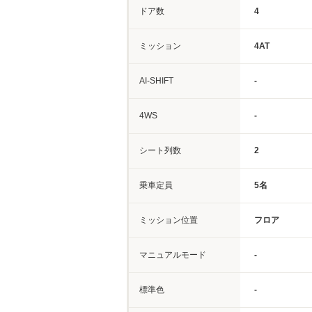
ドア数
4
ミッション
4AT
AI-SHIFT
-
4WS
-
シート列数
2
乗車定員
5名
ミッション位置
フロア
マニュアルモード
-
標準色
-