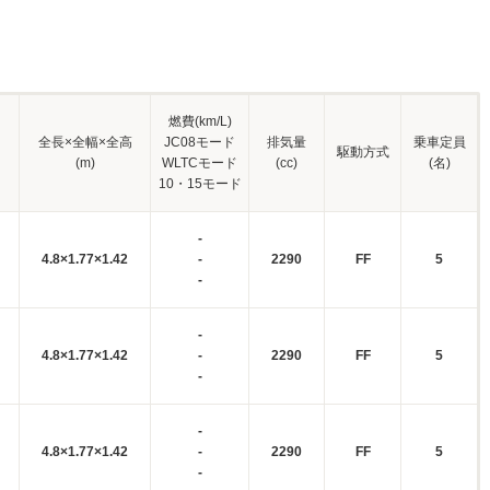
燃費(km/L)
全長×全幅×全高
JC08モード
排気量
乗車定員
駆動方式
(m)
WLTCモード
(cc)
(名)
10・15モード
-
4.8×1.77×1.42
-
2290
FF
5
-
-
4.8×1.77×1.42
-
2290
FF
5
-
-
4.8×1.77×1.42
-
2290
FF
5
-