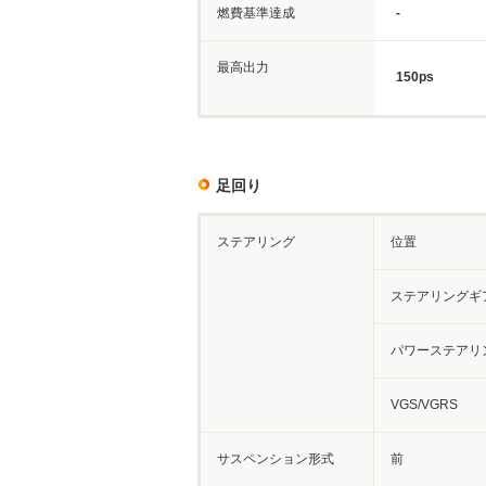
燃費基準達成
-
最高出力
150ps
足回り
ステアリング
位置
ステアリングギ
パワーステアリ
VGS/VGRS
サスペンション形式
前