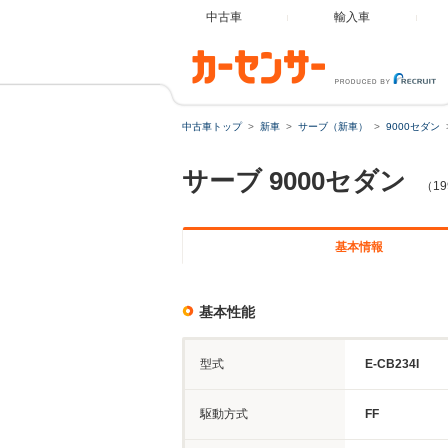
中古車
輸入車
中古車トップ
新車
サーブ（新車）
9000セダン
サーブ
9000セダン
（19
基本情報
基本性能
型式
E-CB234I
駆動方式
FF