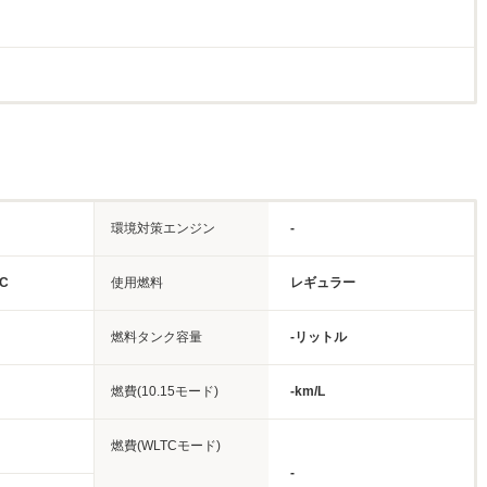
環境対策エンジン
-
C
使用燃料
レギュラー
燃料タンク容量
-リットル
燃費(10.15モード)
-km/L
燃費(WLTCモード)
-