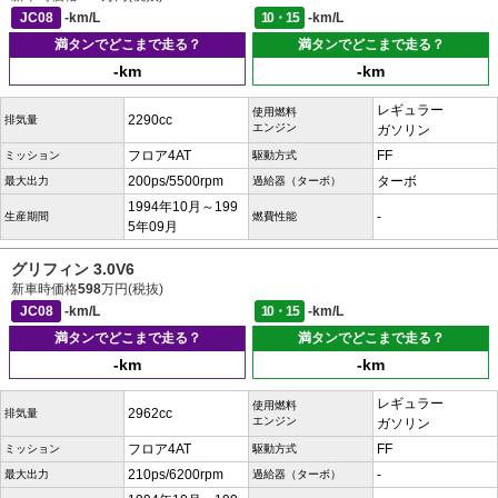
JC08
-km/L
10・15
-km/L
満タンでどこまで走る？
満タンでどこまで走る？
-km
-km
レギュラー
使用燃料
2290cc
排気量
エンジン
ガソリン
フロア4AT
FF
ミッション
駆動方式
200ps/5500rpm
ターボ
最大出力
過給器（ターボ）
1994年10月～199
-
生産期間
燃費性能
5年09月
グリフィン 3.0V6
新車時価格
598
万円(税抜)
JC08
-km/L
10・15
-km/L
満タンでどこまで走る？
満タンでどこまで走る？
-km
-km
レギュラー
使用燃料
2962cc
排気量
エンジン
ガソリン
フロア4AT
FF
ミッション
駆動方式
210ps/6200rpm
-
最大出力
過給器（ターボ）