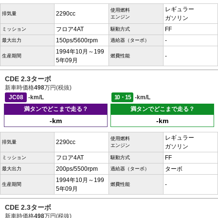
レギュラー
使用燃料
2290cc
排気量
エンジン
ガソリン
フロア4AT
FF
ミッション
駆動方式
150ps/5600rpm
-
最大出力
過給器（ターボ）
1994年10月～199
-
生産期間
燃費性能
5年09月
CDE 2.3ターボ
新車時価格
498
万円(税抜)
JC08
-km/L
10・15
-km/L
満タンでどこまで走る？
満タンでどこまで走る？
-km
-km
レギュラー
使用燃料
2290cc
排気量
エンジン
ガソリン
フロア4AT
FF
ミッション
駆動方式
200ps/5500rpm
ターボ
最大出力
過給器（ターボ）
1994年10月～199
-
生産期間
燃費性能
5年09月
CDE 2.3ターボ
新車時価格
498
万円(税抜)