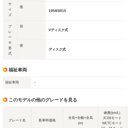
サ
後
イ
195/65R15
ズ
ブ
前
Vディスク式
レ
ー
キ
後
形
ディスク式
式
福祉車両
福祉車両
-
このモデルの他のグレードを見る
燃費(km/L)
全長×全幅×全高
JC08モード
グレード名
新車時価格
(m)
WLTCモード