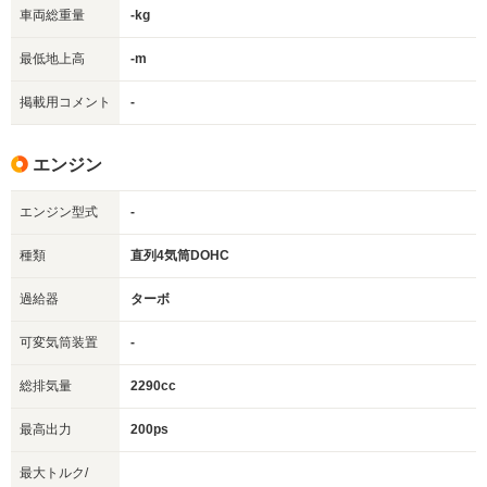
車両総重量
-kg
最低地上高
-m
掲載用コメント
-
エンジン
エンジン型式
-
種類
直列4気筒DOHC
過給器
ターボ
可変気筒装置
-
総排気量
2290cc
最高出力
200ps
最大トルク/