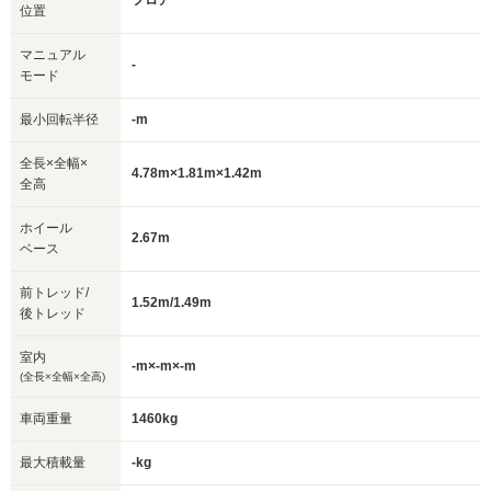
フロア
位置
マニュアル
-
モード
最小回転半径
-m
全長×全幅×
4.78m×1.81m×1.42m
全高
ホイール
2.67m
ベース
前トレッド/
1.52m/1.49m
後トレッド
室内
-m×-m×-m
(全長×全幅×全高)
車両重量
1460kg
最大積載量
-kg