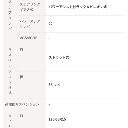
ス
ステアリング
パワーアシスト付ラック＆ピニオン式
テ
ギア方式
ア
リ
パワーステア
ン
◯
リング
グ
VGS/VGRS
-
サ
前
ス
ストラット式
ペ
ン
シ
ョ
後
ン
5リンク
形
式
高性能サスペンション
-
タ
前
195/65R15
イ
ヤ