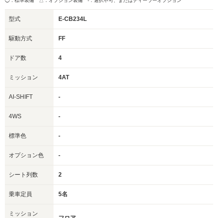
◯：標準装備 △：オプション装備
-：選択不可、またはディーラーオプション
型式
E-CB234L
駆動方式
FF
ドア数
4
ミッション
4AT
AI-SHIFT
-
4WS
-
標準色
-
オプション色
-
シート列数
2
乗車定員
5名
ミッション