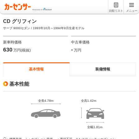
比較リスト
メニュー
CD グリフィン
サーブ 9000セダン / 1993年10月～1994年9月生産モデル
新車時価格
中古車価格
630
-
万円(税抜)
万円
基本情報
装備情報
基本性能
全長4.78m
全高1.42m
全幅1.81m