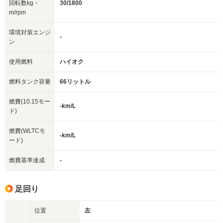
回転数kg・
30/1800
m/rpm
環境対策エンジ
-
ン
使用燃料
ハイオク
燃料タンク容量
66リットル
燃費(10.15モー
-km/L
ド)
燃費(WLTCモ
-km/L
ード)
燃費基準達成
-
足回り
位置
左