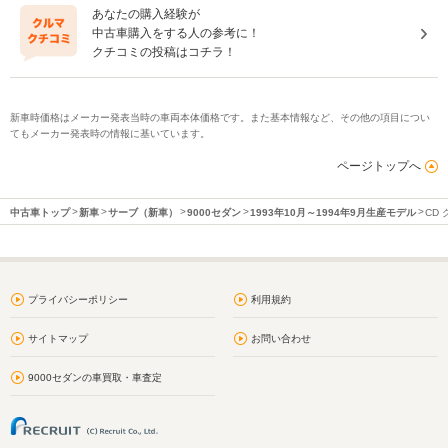
あなたの購入経験が
中古車購入をする人の参考に！
クチコミの投稿はコチラ！
新車時価格はメーカー発表当時の車両本体価格です。また基本情報など、その他の項目につい
てもメーカー発表時の情報に基いています。
ページトップへ
中古車トップ
新車
サーブ（新車）
9000セダン
1993年10月～1994年9月生産モデル
CD
プライバシーポリシー
利用規約
サイトマップ
お問い合わせ
9000セダンの車買取・車査定